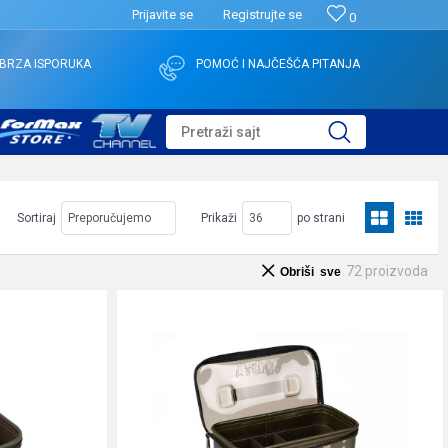
Prijavite se
Registrujte se
0
BRZA ISPORUKA
POMOĆ I NAJČEŠĆA PITANJA
Pretraži sajt
Sortiraj
Prikaži
po strani
72
proizvoda
Obriši sve