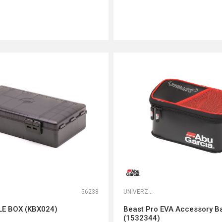
DODAJ U KORPU
DODAJ U KORPU
56238
UNIVERZALNE TORBE
LE BOX (KBX024)
Beast Pro EVA Accessory B
(1532344)