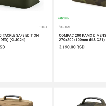
51894
ŠARANSKE TORBE
 TACKLE SAFE EDITION
COMPAC 200 KAMO DIMENS
UDED) (KLUG24)
270x200x100mm (KLUG21)
SD
3.190,00
RSD
DODAJ U KORPU
DODAJ U KORPU