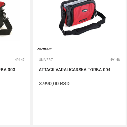
49147
UNIVERZALNE TORBE
49148
RBA 003
ATTACK VARALICARSKA TORBA 004
3.990,00
RSD
DODAJ U KORPU