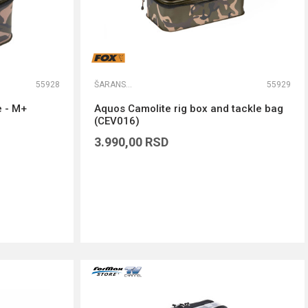
55928
ŠARANSKE TORBE
55929
e - M+
Aquos Camolite rig box and tackle bag
(CEV016)
3.990,00
RSD
DODAJ U KORPU