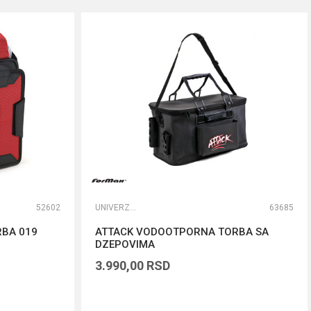
52602
UNIVERZALNE TORBE
63685
RBA 019
ATTACK VODOOTPORNA TORBA SA
DZEPOVIMA
3.990,00
RSD