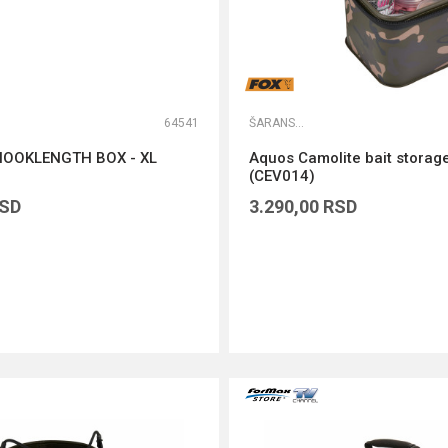
64541
ŠARANSKE TORBE
HOOKLENGTH BOX - XL
Aquos Camolite bait storag
(CEV014)
SD
3.290,00
RSD
DODAJ U KORPU
DODAJ U KORPU