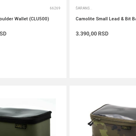
66269
ŠARANSKE TORBE
oulder Wallet (CLU500)
Camolite Small Lead & Bit 
SD
3.390,00
RSD
DODAJ U KORPU
DODAJ U KORPU