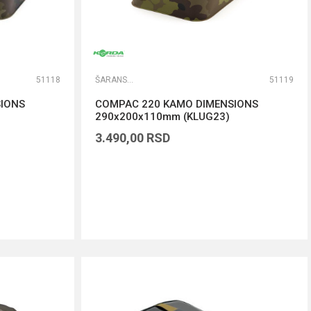
51118
ŠARANSKE TORBE
51119
IONS
COMPAC 220 KAMO DIMENSIONS
290x200x110mm (KLUG23)
3.490,00
RSD
DODAJ U KORPU