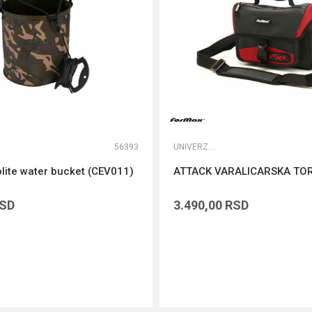
56393
UNIVERZALNE TORBE
ite water bucket (CEV011)
ATTACK VARALICARSKA TO
SD
3.490,00
RSD
DODAJ U KORPU
DODAJ U KORPU