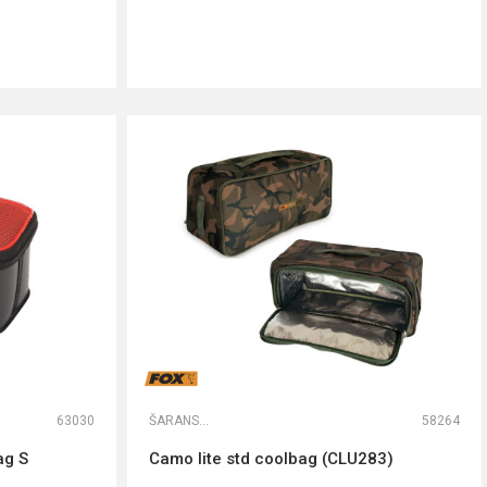
DODAJ U KORPU
63030
ŠARANSKE TORBE
58264
ag S
Camo lite std coolbag (CLU283)