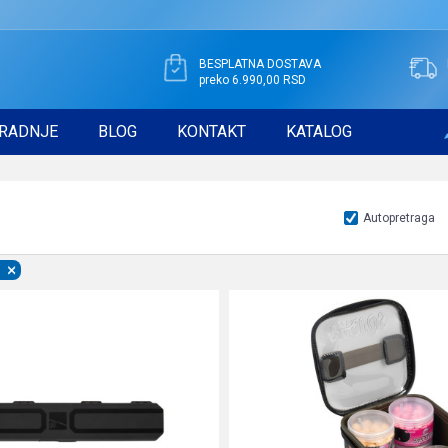
BESPLATNA DOSTAVA
preko 6.990,00 RSD
RADNJE
BLOG
KONTAKT
KATALOG
Autopretraga