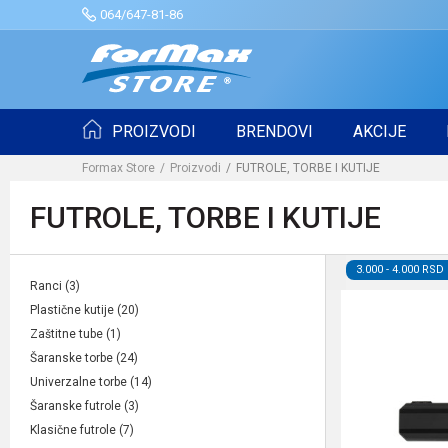
064/647-81-86
PROIZVODI
BRENDOVI
AKCIJE
Formax Store
Proizvodi
FUTROLE, TORBE I KUTIJE
FUTROLE, TORBE I KUTIJE
3.000 - 4.000 RSD
Ranci
(3)
Plastične kutije
(20)
Zaštitne tube
(1)
Šaranske torbe
(24)
Univerzalne torbe
(14)
Šaranske futrole
(3)
Klasične futrole
(7)