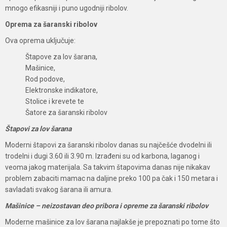
mnogo efikasniji i puno ugodniji ribolov.
Oprema za šaranski ribolov
Ova oprema uključuje:
Štapove za lov šarana,
Mašinice,
Rod podove,
Elektronske indikatore,
Stolice i krevete te
Šatore za šaranski ribolov
Štapovi za lov šarana
Moderni štapovi za šaranski ribolov danas su najčešće dvodelni ili
trodelni i dugi 3.60 ili 3.90 m. Izrađeni su od karbona, laganog i
veoma jakog materijala. Sa takvim štapovima danas nije nikakav
problem zabaciti mamac na daljine preko 100 pa čak i 150 metara i
savladati svakog šarana ili amura.
Mašinice – neizostavan deo pribora i opreme za šaranski ribolov
Moderne mašinice za lov šarana najlakše je prepoznati po tome što