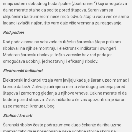
imaju sistem slobodnog hoda špulne („baitrunner“) koji omogućava
da ne morate stalno da sedite pored štapova. Šaran vam sa
uključenim baitrunnerom neće moći odvući štap u vodu već će samo
lagano izvlačiti najlon, što vam daje više vremena za reagovanje.
Rod podovi
Rod podovi nose na sebi vaša tri ili četiri šaranska štapa prilikom
ribolova i na njih se montiraju i elektronski indikatori i swingeri.
Moderan šaranski ribolov je teško zamisliv bez rod poda jer
omogućava udobniji, jednostavniji i efikasniji ribolov.
Elektronski indikatori
Elektronski indikatori trzaja vam javljaju kada je šaran uzeo mamac i
krenuo da beži. Zahvaljujući njima nema više dugog sedenja pored
štapova i zamornog gledanja u njihove vrhove. Čak ne morate ni da
budete pored štapova. Zvuk indikatora će vas upozoriti da je šaran
uzeo mamac i krenuo u beg.
Stolice i kreveti
Šaranski ribolov često podrazumeva dugo čekanje da riba uzme
mamac tako da je posedovanje neke udobne stolice skoro pa