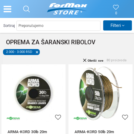
0
Filteri
Sortiraj
OPREMA ZA ŠARANSKI RIBOLOV
2.000 - 3.000 RSD
80
proizvoda
Obriši sve
ARMA-KORD 30lb 20m
ARMA-KORD 50lb 20m