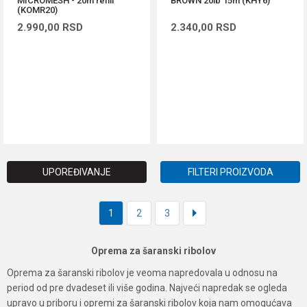
MICROMESH - 20m refill
BROWN 20lb 15m (KHY6)
(KOMR20)
2.990,00
RSD
2.340,00
RSD
DODAJ U KORPU
DODAJ U KORPU
UPOREĐIVANJE
FILTERI PROIZVODA
1
2
3
Oprema za šaranski ribolov
Oprema za šaranski ribolov je veoma napredovala u odnosu na
period od pre dvadeset ili više godina. Najveći napredak se ogleda
upravo u priboru i opremi za šaranski ribolov koja nam omogućava