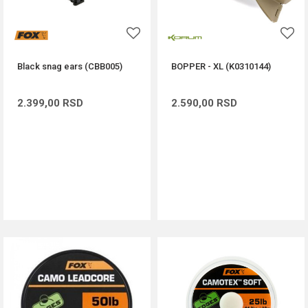
Black snag ears (CBB005)
BOPPER - XL (K0310144)
2.399,00
RSD
2.590,00
RSD
DODAJ U KORPU
DODAJ U KORPU