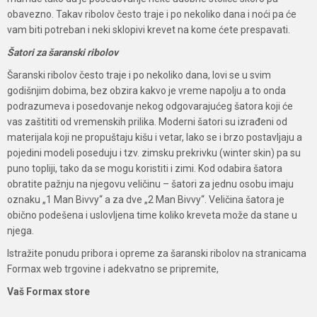
obavezno. Takav ribolov često traje i po nekoliko dana i noći pa će
vam biti potreban i neki sklopivi krevet na kome ćete prespavati.
Šatori za šaranski ribolov
Šaranski ribolov često traje i po nekoliko dana, lovi se u svim
godišnjim dobima, bez obzira kakvo je vreme napolju a to onda
podrazumeva i posedovanje nekog odgovarajućeg šatora koji će
vas zaštititi od vremenskih prilika. Moderni šatori su izrađeni od
materijala koji ne propuštaju kišu i vetar, lako se i brzo postavljaju a
pojedini modeli poseduju i tzv. zimsku prekrivku (winter skin) pa su
puno topliji, tako da se mogu koristiti i zimi. Kod odabira šatora
obratite pažnju na njegovu veličinu – šatori za jednu osobu imaju
oznaku „1 Man Bivvy“ a za dve „2 Man Bivvy“. Veličina šatora je
obično podešena i uslovljena time koliko kreveta može da stane u
njega.
Istražite ponudu pribora i opreme za šaranski ribolov na stranicama
Formax web trgovine i adekvatno se pripremite,
Vaš Formax store