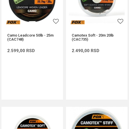
Camo Leadcore 50lb - 25m
Camotex Soft - 20m 20lb
(CAC748)
(CAC735)
2.599,00
RSD
2.490,00
RSD
DODAJ U KORPU
DODAJ U KORPU