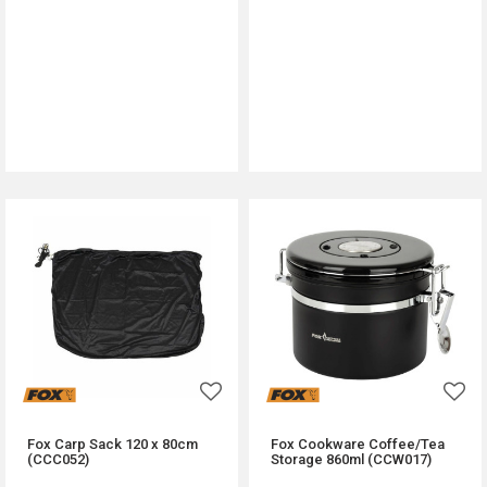
DODAJ U KORPU
DODAJ U KORPU
Fox Carp Sack 120 x 80cm
Fox Cookware Coffee/Tea
(CCC052)
Storage 860ml (CCW017)