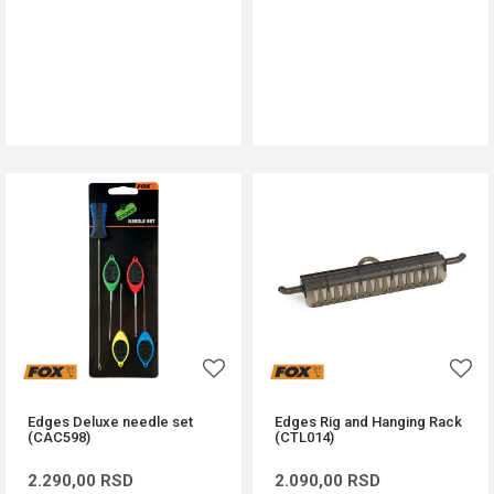
DODAJ U KORPU
DODAJ U KORPU
Edges Deluxe needle set
Edges Rig and Hanging Rack
(CAC598)
(CTL014)
2.290,00
RSD
2.090,00
RSD