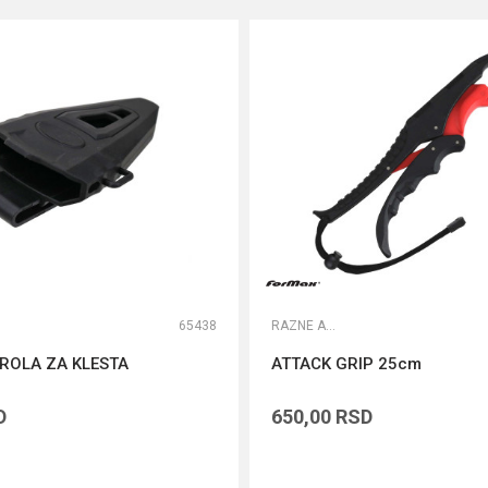
65438
RAZNE ALATKE
ROLA ZA KLESTA
ATTACK GRIP 25cm
D
650,00
RSD