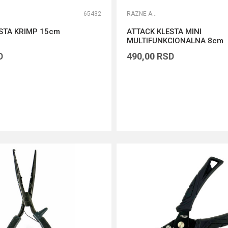
65432
RAZNE ALATKE
STA KRIMP 15cm
ATTACK KLESTA MINI
MULTIFUNKCIONALNA 8cm
D
490,00
RSD
DODAJ U KORPU
DODAJ U KORPU