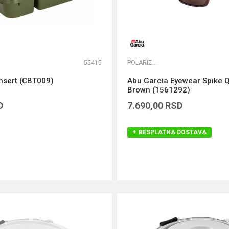
55415
POLARIZACIONE NAOČARE
Insert (CBT009)
Abu Garcia Eyewear Spike 
Brown (1561292)
D
7.690,00
RSD
BESPLATNA DOSTAVA
DODAJ U KORPU
DODAJ U KORPU