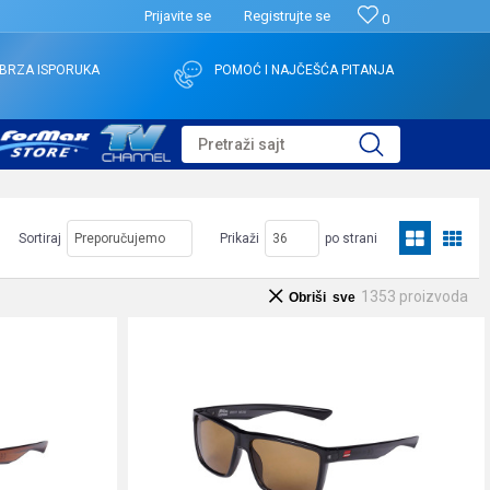
Prijavite se
Registrujte se
0
BRZA ISPORUKA
POMOĆ I NAJČEŠĆA PITANJA
Pretraži sajt
Sortiraj
Prikaži
po strani
1353
proizvoda
Obriši sve