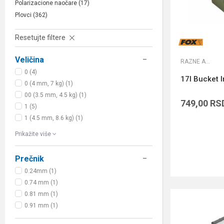
Polarizacione naočare
(17)
Plovci
(362)
Resetujte filtere
Veličina
RAZNE ALATKE
0 (4)
17l Bucket 
0 (4 mm, 7 kg) (1)
00 (3.5 mm, 4.5 kg) (1)
749,00
RS
1 (5)
1 (4.5 mm, 8.6 kg) (1)
Prikažite više
Prečnik
0.24mm (1)
0.74 mm (1)
0.81 mm (1)
0.91 mm (1)