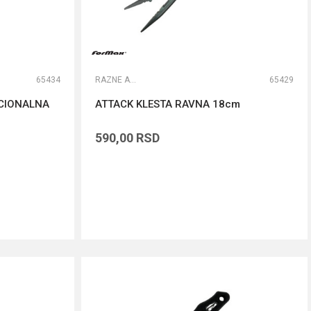
65434
RAZNE ALATKE
65429
KCIONALNA
ATTACK KLESTA RAVNA 18cm
590,00
RSD
DODAJ U KORPU