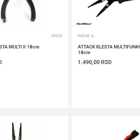
29220
RAZNE ALATKE
TA MULTI II 18cm
ATTACK KLESTA MULTIFUN
18cm
D
1.490,00
RSD
DODAJ U KORPU
DODAJ U KORPU