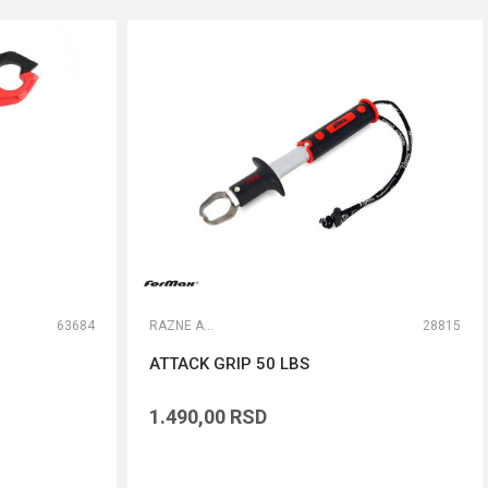
63684
RAZNE ALATKE
28815
ATTACK GRIP 50 LBS
1.490,00
RSD