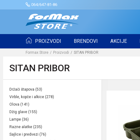
064/647-81-86
PROIZVODI
BRENDOVI
AKCIJE
Formax Store
Proizvodi
SITAN PRIBOR
SITAN PRIBOR
Držači štapova
(53)
Virble, kopče i alkice
(278)
Olova
(141)
Džig glave
(155)
Lampe
(36)
Razne alatke
(235)
Sajlice i predvezi
(76)