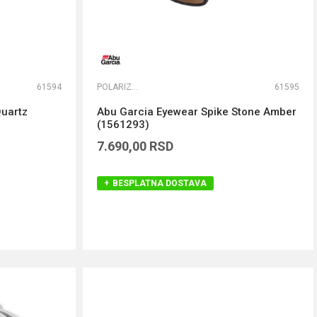
61594
POLARIZACIONE NAOČARE
61595
Quartz
Abu Garcia Eyewear Spike Stone Amber
(1561293)
7.690,00
RSD
BESPLATNA DOSTAVA
DODAJ U KORPU