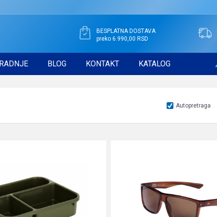
BESPLATNA DOSTAVA
preko 6.990,00 RSD
RADNJE
BLOG
KONTAKT
KATALOG
Autopretraga