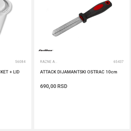
56084
RAZNE ALATKE
65437
KET + LID
ATTACK DIJAMANTSKI OSTRAC 10cm
690,00
RSD
DODAJ U KORPU