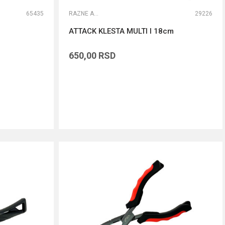
65435
RAZNE ALATKE
29226
ATTACK KLESTA MULTI I 18cm
650,00
RSD
DODAJ U KORPU