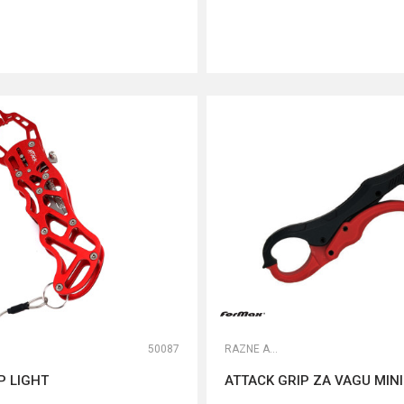
DODAJ U KORPU
DODAJ U KORPU
50087
RAZNE ALATKE
P LIGHT
ATTACK GRIP ZA VAGU MINI