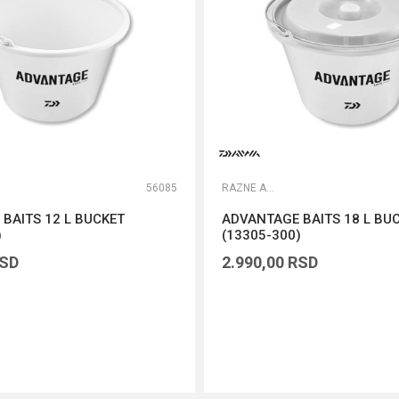
56085
RAZNE ALATKE
BAITS 12 L BUCKET
ADVANTAGE BAITS 18 L BUC
)
(13305-300)
SD
2.990,00
RSD
DODAJ U KORPU
DODAJ U KORPU