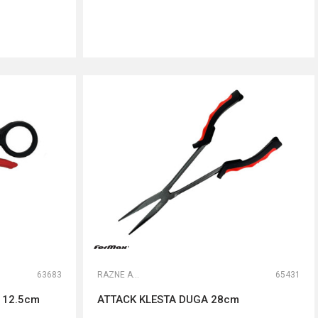
DODAJ U KORPU
63683
RAZNE ALATKE
65431
 12.5cm
ATTACK KLESTA DUGA 28cm