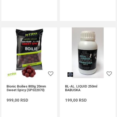
DODAJ U KORPU
DODAJ U KORPU
Bionic Boilies 800g 20mm
BL-AL. LIQUID 250ml
Sweet Spicy (SP022070)
BABUSKA
999,00
RSD
199,00
RSD