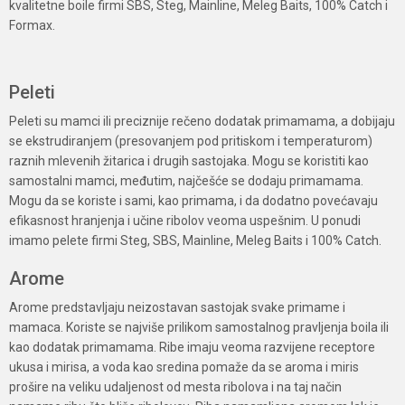
kvalitetne boile firmi SBS, Steg, Mainline, Meleg Baits, 100% Catch i
Formax.
Peleti
Peleti su mamci ili preciznije rečeno dodatak primamama, a dobijaju
se ekstrudiranjem (presovanjem pod pritiskom i temperaturom)
raznih mlevenih žitarica i drugih sastojaka. Mogu se koristiti kao
samostalni mamci, međutim, najčešće se dodaju primamama.
Mogu da se koriste i sami, kao primama, i da dodatno povećavaju
efikasnost hranjenja i učine ribolov veoma uspešnim. U ponudi
imamo pelete firmi Steg, SBS, Mainline, Meleg Baits i 100% Catch.
Arome
Arome predstavljaju neizostavan sastojak svake primame i
mamaca. Koriste se najviše prilikom samostalnog pravljenja boila ili
kao dodatak primamama. Ribe imaju veoma razvijene receptore
ukusa i mirisa, a voda kao sredina pomaže da se aroma i miris
prošire na veliku udaljenost od mesta ribolova i na taj način