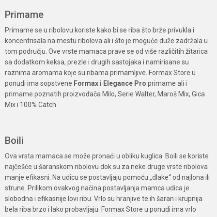
Primame
Primame se u ribolovu koriste kako bi se riba što brže privukla i
koncentrisala na mestu ribolova ali i što je moguće duže zadržala u
tom području. Ove vrste mamaca prave se od više različitih žitarica
sa dodatkom keksa, prezle i drugih sastojaka i namirisane su
raznima aromama koje su ribama primamljive. Formax Store u
ponudi ima sopstvene
Formax i Elegance Pro
primame ali i
primame poznatih proizvođača Milo, Serie Walter, Maroš Mix, Gica
Mix i 100% Catch.
Boili
Ova vrsta mamaca se može pronaći u obliku kuglica. Boili se koriste
najčešće u šaranskom ribolovu dok su za neke druge vrste ribolova
manje efikasni. Na udicu se postavljaju pomoću „dlake“ od najlona ili
strune. Prilikom ovakvog načina postavljanja mamca udica je
slobodna i efikasnije lovi ribu. Vrlo su hranjive te ih šaran i krupnija
bela riba brzo i lako probavljaju. Formax Store u ponudi ima vrlo