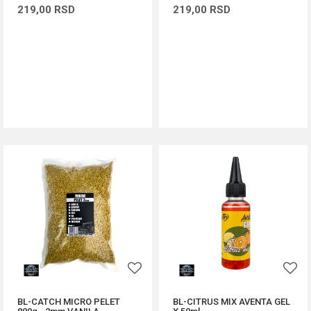
219,00
RSD
219,00
RSD
DODAJ U KORPU
DODAJ U KORPU
BL-CATCH MICRO PELET
BL-CITRUS MIX AVENTA GEL