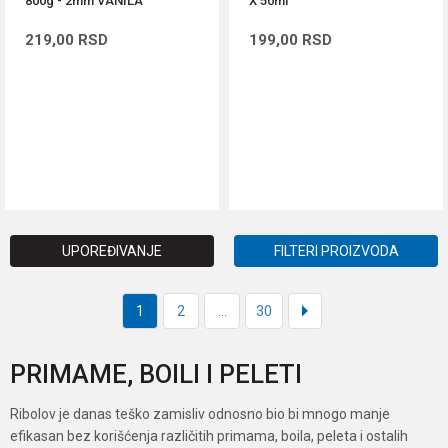
800g - 2mm VANILA
X 50ml
219,00
RSD
199,00
RSD
DODAJ U KORPU
DODAJ U KORPU
UPOREĐIVANJE
FILTERI PROIZVODA
1
2
...
30
PRIMAME, BOILI I PELETI
Ribolov je danas teško zamisliv odnosno bio bi mnogo manje
efikasan bez korišćenja različitih primama, boila, peleta i ostalih