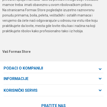
mamce treba imati obavezno u svom ribolovačkom priboru.
Na stranicama Formax Store pogledajte izuzetno raznovrsnu
ponudu primama, boila, peleta, veštačkih i ostalih mamaca i
verujemo da ćete naći odgovarajuće u odnosu na vrstu ribe koju
praktikujete da lovite, mesta gde lovite ribu kao i načina na koji
praktikujete ribolov kako profesionalno tako i iz hobija.
Vaš Formax Store
PODACI O KOMPANIJI
Formaxstore d.o.o
INFORMACIJE
O nama
Cara Dušana 47
KORISNIČKI SERVIS
21000 Novi Sad, Srbija
Zaposlenje
Uslovi korišćenja i prodaje
Saradnja
Telefon:
PRATITE NAS
Politika privatnosti