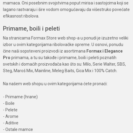
mamaca. Oni posebnim svojstvima poput mirisa i sastojcima koji se
lagano rastvaraju i šire vodom omogućavaju da višestruko povećate
efikasnost ribolova.
Primame, boili i peleti
Na stranicama Formax Store web shop-a u ponudi je izuzetno veliki
izbor u ovim kategorijama ribolovačke opreme. U osnovi, ponudu
čine naši sopsteveni proizvodi iz asortimana
Formax i Elegance
Pro
primama, a tu su takođe i primame, boili i peleti poznatih
svetskih i domaćih proizvođača kao što su: Milo, Serie Walter, SBS,
Steg, Maroš Mix, Mainline, Meleg Baits, Gica Mix i 100% Catch.
Na našem web shopu u ovim kategorijama ćete pronaći:
- Primame (hrane)
- Boile
- Pelete
- Arome
- Aditive
- Ostale mamce