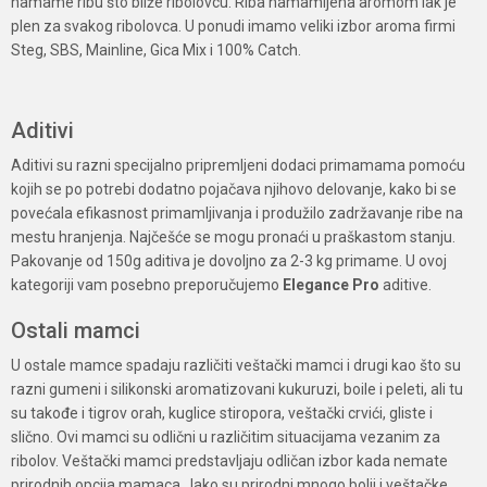
namame ribu što bliže ribolovcu. Riba namamljena aromom lak je
plen za svakog ribolovca. U ponudi imamo veliki izbor aroma firmi
Steg, SBS, Mainline, Gica Mix i 100% Catch.
Aditivi
Aditivi su razni specijalno pripremljeni dodaci primamama pomoću
kojih se po potrebi dodatno pojačava njihovo delovanje, kako bi se
povećala efikasnost primamljivanja i produžilo zadržavanje ribe na
mestu hranjenja. Najčešće se mogu pronaći u praškastom stanju.
Pakovanje od 150g aditiva je dovoljno za 2-3 kg primame. U ovoj
kategoriji vam posebno preporučujemo
Elegance Pro
aditive.
Ostali mamci
U ostale mamce spadaju različiti veštački mamci i drugi kao što su
razni gumeni i silikonski aromatizovani kukuruzi, boile i peleti, ali tu
su takođe i tigrov orah, kuglice stiropora, veštački crvići, gliste i
slično. Ovi mamci su odlični u različitim situacijama vezanim za
ribolov. Veštački mamci predstavljaju odličan izbor kada nemate
prirodnih opcija mamaca. Iako su prirodni mnogo bolji i veštačke