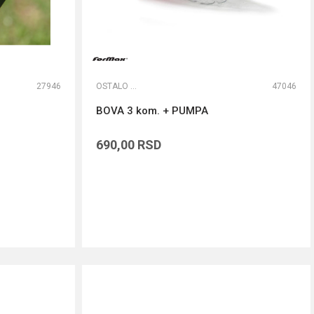
27946
OSTALO ŠARANSKO
47046
BOVA 3 kom. + PUMPA
690,00
RSD
DODAJ U KORPU