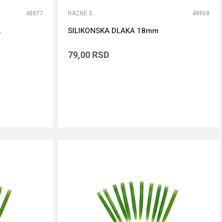
48877
RAZNE ŠARANSKE SITNICE
48868
A
SILIKONSKA DLAKA 18mm
79,00
RSD
DODAJ U KORPU