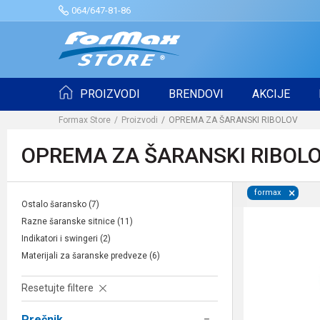
064/647-81-86
PROIZVODI
BRENDOVI
AKCIJE
Formax Store
Proizvodi
OPREMA ZA ŠARANSKI RIBOLOV
OPREMA ZA ŠARANSKI RIBOLO
formax
Ostalo šaransko
(7)
Razne šaranske sitnice
(11)
Indikatori i swingeri
(2)
Materijali za šaranske predveze
(6)
Resetujte filtere
Prečnik