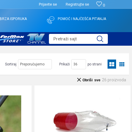
Prijavite se
Registrujte se
0
BRZA ISPORUKA
POMOĆ I NAJČEŠĆA PITANJA
Pretraži sajt
Sortiraj
Prikaži
po strani
26
proizvoda
Obriši sve