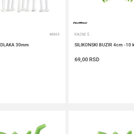
48869
RAZNE ŠARANSKE SITNICE
A DLAKA 30mm
SILIKONSKI BUZIR 4cm -10 
69,00
RSD
DODAJ U KORPU
DODAJ U KORPU