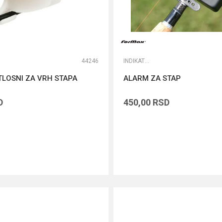
44246
INDIKATORI I SWINGERI
LOSNI ZA VRH STAPA
ALARM ZA STAP
D
450,00
RSD
DODAJ U KORPU
DODAJ U KORPU