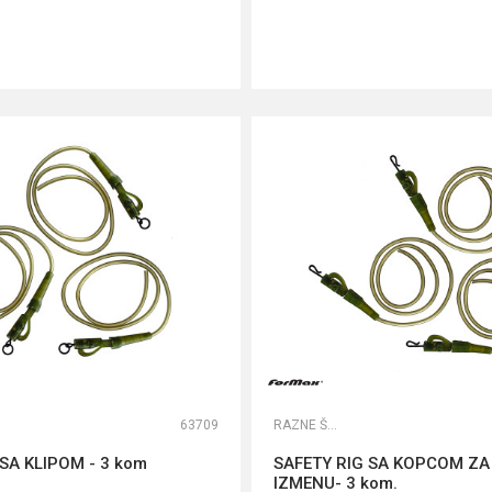
DODAJ U KORPU
DODAJ U KORPU
63709
RAZNE ŠARANSKE SITNICE
SA KLIPOM - 3 kom
SAFETY RIG SA KOPCOM ZA
IZMENU- 3 kom.