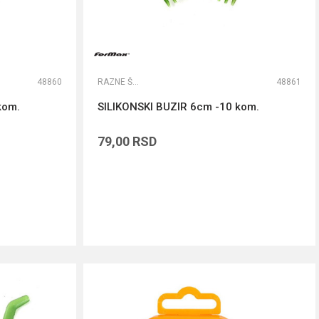
48860
RAZNE ŠARANSKE SITNICE
48861
kom.
SILIKONSKI BUZIR 6cm -10 kom.
79,00
RSD
DODAJ U KORPU