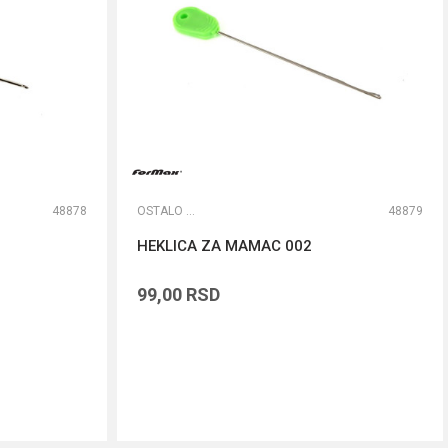
48878
OSTALO ŠARANSKO
48879
HEKLICA ZA MAMAC 002
99,00
RSD
DODAJ U KORPU