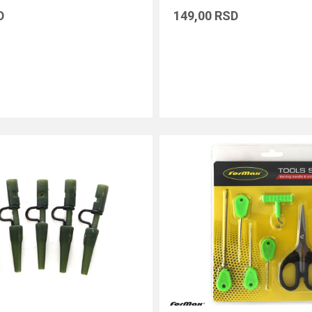
D
149,00
RSD
DODAJ U KORPU
DODAJ U KORPU