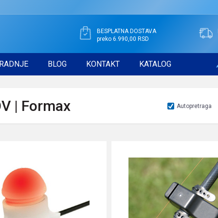
BESPLATNA DOSTAVA
preko 6.990,00 RSD
RADNJE
BLOG
KONTAKT
KATALOG
V | Formax
Autopretraga