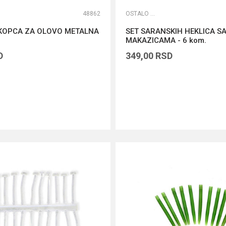
48862
OSTALO ŠARANSKO
KOPCA ZA OLOVO METALNA
SET SARANSKIH HEKLICA S
MAKAZICAMA - 6 kom.
D
349,00
RSD
DODAJ U KORPU
DODAJ U KORPU