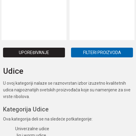
DODAJ U KORPU
DODAJ U KORPU
UPOREĐIVANJE
FILTERI PROIZVODA
Udice
U ovoj kategoriji nalaze se raznovrstan izbor izuzetno kvalitetnih
udica najpoznatijih svetskih proizvođača koje su namenjene za sve
vrste ribolova.
Kategorija Udice
Ova kategorija deli se na sledeće potkategorije:
Univerzalne udice
Jig i worm udice