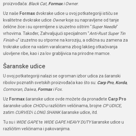
proizvođača:
Black Cat,
Formax
i Owner
.
Uz naše
Formax
dvokrake udice u ovoj potkategoriji ističu se
kvalitetne dvokrake udice
Owner
koje su napravljene od tanje
čelične žice i su opremljene s izuzetno oštrim "
Super Needle
"
vrhovima. Također, Zahvaljujući specijalnom "
Anti-Rust Super Tin
Finish-u
" izuzetno su otporne na koroziju, a odlična su zamena za
trokrake udice na vašim varalicama zbog lakšeg otkačivanja
ulovljene ribe, kao i za lov grabljivica na prirodne mamce.
Šaranske udice
U ovoj potkategoriji nalazi se ogroman izbor udica za šaranski
ribolov poznatih svetskih proizvođača kao što su:
Carp Pro
,
Korda
,
Cormoran, Daiwa,
Formax
i Fox.
Uz
Formax
šaranske udice ovde možete da pronađete
Carp Pro
šaranske udice
CHOD
u različitim veličinama, brojne
CP UDICE
,
zatim
CURVED
i
LONG SHANK
šaranske udice, itd.
Tu su i
WIDE GAPE
te
WIDE GAPE HEAVY DUTY
šaranske udice u
različitim veličinama i pakovanjima.