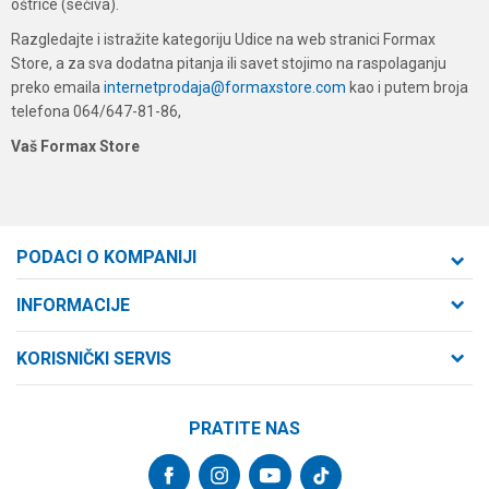
oštrice (sečiva).
Razgledajte i istražite kategoriju Udice na web stranici Formax
Store, a za sva dodatna pitanja ili savet stojimo na raspolaganju
preko emaila
internetprodaja@formaxstore.com
kao i putem broja
telefona 064/647-81-86,
Vaš Formax Store
PODACI O KOMPANIJI
Formaxstore d.o.o
INFORMACIJE
O nama
Cara Dušana 47
KORISNIČKI SERVIS
21000 Novi Sad, Srbija
Zaposlenje
Uslovi korišćenja i prodaje
Saradnja
Telefon:
PRATITE NAS
Politika privatnosti
064/647-81-86
Kontakt
Kako kupiti
Najčešća pitanja
Email: