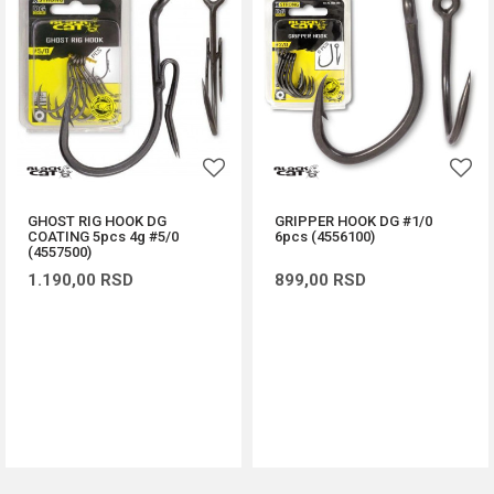
GHOST RIG HOOK DG
GRIPPER HOOK DG #1/0
COATING 5pcs 4g #5/0
6pcs (4556100)
(4557500)
1.190,00
RSD
899,00
RSD
DODAJ U KORPU
DODAJ U KORPU