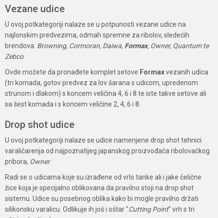
Vezane udice
U ovoj potkategoriji nalaze se u potpunosti vezane udice na
najlonskim predvezima, odmah spremne za ribolov, sledećih
brendova:
Browning, Cormoran, Daiwa,
Formax
, Owner, Quantum te
Zebco
.
Ovde možete da pronađete komplet setove
Formax
vezanih udica
(tri komada, gotov predvez za lov šarana s udicom, upredenom
strunom i dlakom) s koncem veličina 4, 6 i 8 te iste takve setove ali
sa šest komada i s koncem veličine 2, 4, 6 i 8.
Drop shot udice
U ovoj potkategoriji nalaze se udice namenjene drop shot tehnici
varaličarenja od najpoznatijeg japanskog proizvođača ribolovačkog
pribora,
Owner
.
Radi se o udicama koje su izrađene od vrlo tanke ali i jake čelične
žice koja je specijalno oblikovana da pravilno stoji na drop shot
sistemu. Udice su posebnog oblika kako bi mogle pravilno držati
silikonsku varalicu. Odlikuje ih još i oštar "
Cutting Point
" vrh s tri