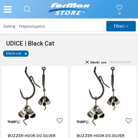
0
Filteri
Sortiraj
UDICE | Black Cat
black-cat
30
proizvoda
Obriši sve
BUZZER-HOOK DG SILVER
BUZZER-HOOK DG SILVER