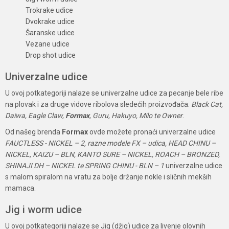
Trokrake udice
Dvokrake udice
Šaranske udice
Vezane udice
Drop shot udice
Univerzalne udice
U ovoj potkategoriji nalaze se univerzalne udice za pecanje bele ribe
na plovak i za druge vidove ribolova sledećih proizvođača:
Black Cat,
Daiwa, Eagle Claw,
Formax
, Guru, Hakuyo, Milo te Owner
.
Od našeg brenda
Formax
ovde možete pronaći univerzalne udice
FAUCTLESS - NICKEL – 2, razne modele FX – udica, HEAD CHINU –
NICKEL, KAIZU – BLN, KANTO SURE – NICKEL, ROACH – BRONZED,
SHINAJI DH – NICKEL te SPRING CHINU - BLN – 1
univerzalne udice
s malom spiralom na vratu za bolje držanje nokle i sličnih mekših
mamaca.
Jig i worm udice
U ovoj potkategoriji nalaze se Jig (džig) udice za livenje olovnih