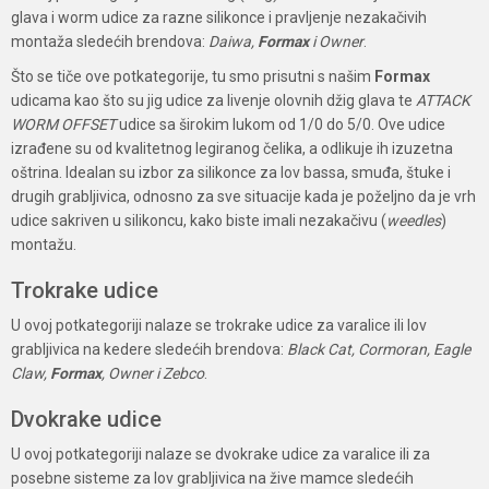
glava i worm udice za razne silikonce i pravljenje nezakačivih
montaža sledećih brendova:
Daiwa,
Formax
i Owner
.
Što se tiče ove potkategorije, tu smo prisutni s našim
Formax
udicama kao što su jig udice za livenje olovnih džig glava te
ATTACK
WORM OFFSET
udice sa širokim lukom od 1/0 do 5/0. Ove udice
izrađene su od kvalitetnog legiranog čelika, a odlikuje ih izuzetna
oštrina. Idealan su izbor za silikonce za lov bassa, smuđa, štuke i
drugih grabljivica, odnosno za sve situacije kada je poželjno da je vrh
udice sakriven u silikoncu, kako biste imali nezakačivu (
weedles
)
montažu.
Trokrake udice
U ovoj potkategoriji nalaze se trokrake udice za varalice ili lov
grabljivica na kedere sledećih brendova:
Black Cat, Cormoran, Eagle
Claw,
Formax
, Owner i Zebco
.
Dvokrake udice
U ovoj potkategoriji nalaze se dvokrake udice za varalice ili za
posebne sisteme za lov grabljivica na žive mamce sledećih