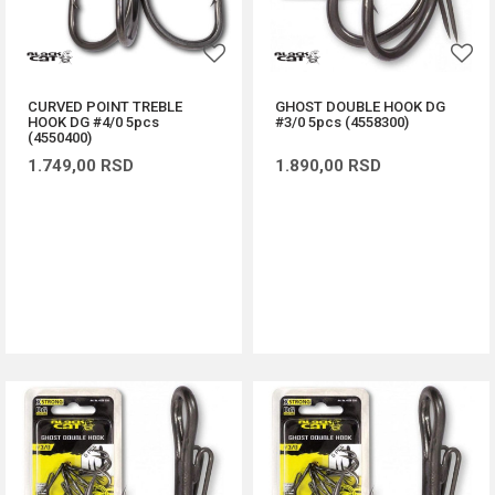
CURVED POINT TREBLE
GHOST DOUBLE HOOK DG
HOOK DG #4/0 5pcs
#3/0 5pcs (4558300)
(4550400)
1.749,00
RSD
1.890,00
RSD
DODAJ U KORPU
DODAJ U KORPU