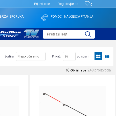
Prijavite se
Registrujte se
0
BRZA ISPORUKA
POMOĆ I NAJČEŠĆA PITANJA
Pretraži sajt
Sortiraj
Prikaži
po strani
248
proizvoda
Obriši sve