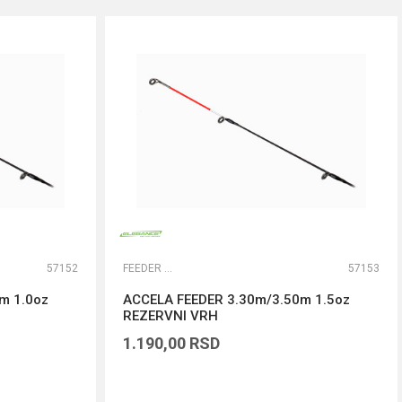
57152
FEEDER VRHOVI
57153
m 1.0oz
ACCELA FEEDER 3.30m/3.50m 1.5oz
REZERVNI VRH
1.190,00
RSD