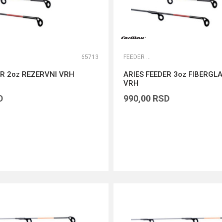
65713
FEEDER VRHOVI
ER 2oz REZERVNI VRH
ARIES FEEDER 3oz FIBERGL
VRH
D
990,00
RSD
DODAJ U KORPU
DODAJ U KORPU