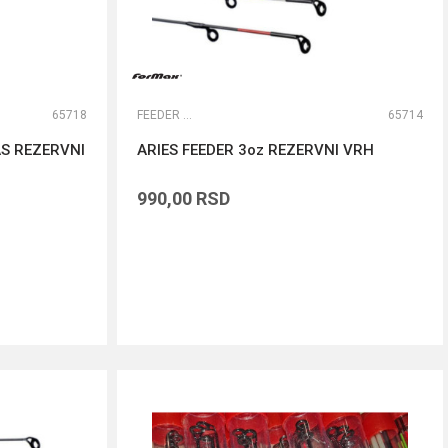
65718
FEEDER VRHOVI
65714
AS REZERVNI
ARIES FEEDER 3oz REZERVNI VRH
990,00
RSD
DODAJ U KORPU