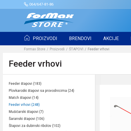
064/647-81-86
PROIZVODI
BRENDOVI
AKCIJE
Formax Store
Proizvodi
ŠTAPOVI
Feeder vrhovi
Feeder vrhovi
Feeder štapovi
(183)
Plovkaroški štapovi sa provodnicima
(24)
Match štapovi
(14)
Feeder vrhovi
(248)
Mušičarski štapovi
(7)
Šaranski štapovi
(106)
Štapovi za dubinski ribolov
(102)