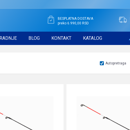
BESPLATNA DOSTAVA
preko 6.990,00 RSD
RADNJE
BLOG
KONTAKT
KATALOG
Autopretraga