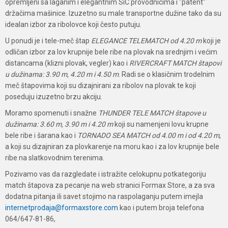
opremljeni sa laganim i elegantnim SiC provodnicima i "patent"
držačima mašinice. Izuzetno su male transportne dužine tako da su
idealan izbor za ribolovce koji često putuju.
U ponudi je i tele-meč štap
ELEGANCE TELEMATCH od 4.20 m
koji je
odličan izbor za lov krupnije bele ribe na plovak na srednjim i većim
distancama (klizni plovak, vegler) kao i
RIVERCRAFT MATCH štapovi
u dužinama: 3.90 m, 4.20 m i 4.50 m
. Radi se o klasičnim trodelnim
meč štapovima koji su dizajnirani za ribolov na plovak te koji
poseduju izuzetno brzu akciju.
Moramo spomenuti i snažne
THUNDER TELE MATCH
štapove u
dužinama: 3.60 m, 3.90 m i 4.20 m
koji su namenjeni lovu krupne
bele ribe i šarana kao i
TORNADO SEA MATCH od 4.00 m i od 4.20 m
,
a koji su dizajniran za plovkarenje na moru kao i za lov krupnije bele
ribe na slatkovodnim terenima.
Pozivamo vas da razgledate i istražite celokupnu potkategoriju
match štapova za pecanje na web stranici Formax Store, a za sva
dodatna pitanja ili savet stojimo na raspolaganju putem imejla
internetprodaja@formaxstore.com
kao i putem broja telefona
064/647-81-86,