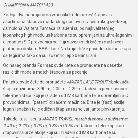
CHAMPION II MATCH 420
.
Zadnja dva nabrojana su vrhunski trodelni meč štapovi iz
asortimana štapova mađarskog ribolovca i višestrukog svetskog
šampiona Waltera Tamaša. Izrađeni su od najkvalitetnijeg
japanskog high modulus karbona te su opremljeni sa ultra-laganim i
elegantim SiC provodnicima, Fuji navojnim držačem mašinice i
plutanom drškom AAA klase. Na kraju drške poseduju balans kapu
sa tegićima tako da su izuzetno lepo balansirani.
Od našeg brenda
Formax
ovde ćete da pronađete na desetke
različitih modela match štapova za pecanje.
Pa tako, ovde ćete da pronađete
AVATAR LAKE TROUT
ribolovački
štap u dužinama: 3.90 m, 4.00 m i 4.20 m. Radi se o prvoklasnom
tele-meč štapu koji je izrađen od IM8 karbona te je opremljen SiC
provodnicima i "patent" držačem mašinice. Brze je (fast) akcije,
lagan i snažan te je odličan štap za razne varijante plovkarenja.
Takođe, tu je i serija
AVATAR TRAVEL
match štapova u dužinama:
2.40 m, 2.70 m, 3.00 m, 3.30 m i 3.60 m
. Radi se o teleskopskim
štapovima brze akcije koji su izrađeni od IM8 karbona te su