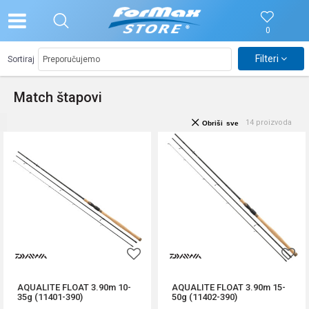
0
Filteri
Sortiraj
Match štapovi
14
proizvoda
Obriši sve
AQUALITE FLOAT 3.90m 10-
AQUALITE FLOAT 3.90m 15-
35g (11401-390)
50g (11402-390)