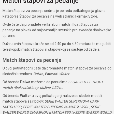
Match štapovi za pecanje
Match štapovi za pecanje sedma je po redu potkategorija glavne
kategorije Štapovi za pecanje na web stranici Formax Store.
Ovde ćete da pronađete veliki izbor match i float štapova za
pecanje na plovak od najpoznatijih svetskih proizvođača ribolovačke
opreme.
Dužina ovih štapova kreće se od 2.40 pa do 4.50 metara te mogu biti
teleskopski match štapovi ili štapovi koji se sastoje od tri dela.
Match štapovi za pecanje
U ovoj potkategoriji ćete da pronađete match štapove za pecanje od
sledećih brendova:
Daiwa,
Formax
i
Walter
.
Od brenda
Daiwa
možemo da ponudimo
LEGALIS TELE TROUT
match ribolovački štap, dužine 4.20 m
.
Od brenda
Walter
u ovoj potkategoriji nalaze se sledeći modeli
match štapova za ribolov:
SERIE WALTER SUPERNOVA CARP
MATCH 390, SERIE WALTER SUPERNOVA MATCH 390L, SERIE
WALTER WORLD CHAMPION II MATCH 390 te SERIE WALTER WORLD