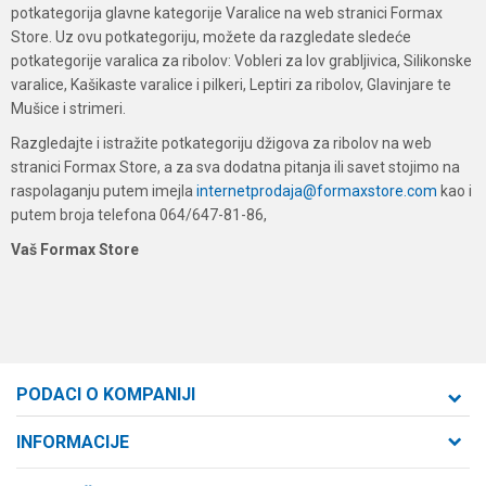
potkategorija glavne kategorije Varalice na web stranici Formax
Store. Uz ovu potkategoriju, možete da razgledate sledeće
potkategorije varalica za ribolov: Vobleri za lov grabljivica, Silikonske
varalice, Kašikaste varalice i pilkeri, Leptiri za ribolov, Glavinjare te
Mušice i strimeri.
Razgledajte i istražite potkategoriju džigova za ribolov na web
stranici Formax Store, a za sva dodatna pitanja ili savet stojimo na
raspolaganju putem imejla
internetprodaja@formaxstore.com
kao i
putem broja telefona 064/647-81-86,
Vaš Formax Store
PODACI O KOMPANIJI
Formaxstore d.o.o
INFORMACIJE
O nama