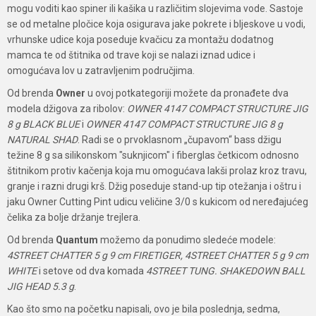
mogu voditi kao spiner ili kašika u različitim slojevima vode. Sastoje
se od metalne pločice koja osigurava jake pokrete i bljeskove u vodi,
vrhunske udice koja poseduje kvačicu za montažu dodatnog
mamca te od štitnika od trave koji se nalazi iznad udice i
omogućava lov u zatravljenim područjima.
Od brenda
Owner
u ovoj potkategoriji možete da pronađete dva
modela džigova za ribolov:
OWNER 4147 COMPACT STRUCTURE JIG
8 g BLACK BLUE
i
OWNER 4147 COMPACT STRUCTURE JIG 8 g
NATURAL SHAD
. Radi se o prvoklasnom „čupavom“ bass džigu
težine 8 g sa silikonskom "suknjicom" i fiberglas četkicom odnosno
štitnikom protiv kačenja koja mu omogućava lakši prolaz kroz travu,
granje i razni drugi krš. Džig poseduje stand-up tip otežanja i oštru i
jaku Owner Cutting Pint udicu veličine 3/0 s kukicom od neređajućeg
čelika za bolje držanje trejlera.
Od brenda
Quantum
možemo da ponudimo sledeće modele:
4STREET CHATTER 5 g 9 cm FIRETIGER, 4STREET CHATTER 5 g 9 cm
WHITE
i setove od dva komada
4STREET TUNG. SHAKEDOWN BALL
JIG HEAD 5.3 g
.
Kao što smo na početku napisali, ovo je bila poslednja, sedma,