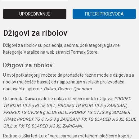
UPOREĐIVANJE
FILTERI PROIZVODA
Džigovi za ribolov
Džigovi za ribolov su poslednja, sedma, potkategorija glavne
kategorije Varalice na web stranici Formax Store.
Džigovi za ribolov
U ovoj potkategoriji možete da pronađete razne modele džigova za
ribolov (najčešće bassa) od najpoznatijih svetskih proizvođača
ribolovačke opreme:
Daiwa, Owner
i
Quantum
.
Od brenda
Daiwa
ovde se nalaze sledeći modeli džigova:
PROREX
TG BDJG 10.5 g BLUE GILL, PROREX TG BDJG 10.5 g ZARIGANI,
PROREX TG CVJG 8 g BLUE GILL, PROREX TG CVJG 8 g SUMMER
CRAW, PROREX TG CVJG 8 g ZARIGANI, PX TG BLADED JIG XL BLUE
GILL
te
PX TG BLADED JIG XL ZARIGANI
.
Radi se o „Skirted-Lure“ varalicama sa metalnom pločicom koje se