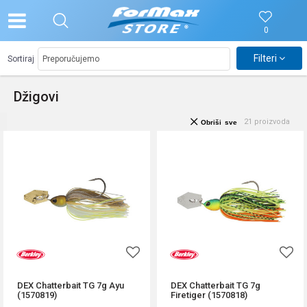
0
Filteri
Sortiraj
Džigovi
21
proizvoda
Obriši sve
DEX Chatterbait TG 7g Ayu
DEX Chatterbait TG 7g
(1570819)
Firetiger (1570818)