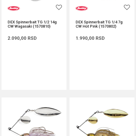
DEX Spinnerbait TG 1/2 14g
DEX Spinnerbait TG 1/4 7g
CW Wagasaki (1570810)
CW Hot Pink (1570802)
2.090,00
RSD
1.990,00
RSD
DODAJ U KORPU
DODAJ U KORPU