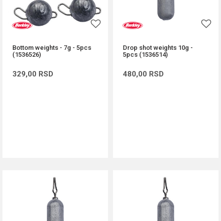
Bottom weights - 7g - 5pcs
Drop shot weights 10g -
(1536526)
5pcs (1536514)
329,00
RSD
480,00
RSD
DODAJ U KORPU
DODAJ U KORPU