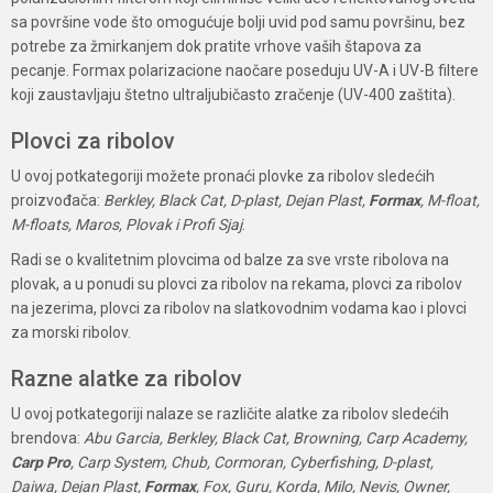
sa površine vode što omogućuje bolji uvid pod samu površinu, bez
potrebe za žmirkanjem dok pratite vrhove vaših štapova za
pecanje. Formax polarizacione naočare poseduju UV-A i UV-B filtere
koji zaustavljaju štetno ultraljubičasto zračenje (UV-400 zaštita).
Plovci za ribolov
U ovoj potkategoriji možete pronaći plovke za ribolov sledećih
proizvođača:
Berkley, Black Cat, D-plast, Dejan Plast,
Formax
, M-float,
M-floats, Maros, Plovak i Profi Sjaj
.
Radi se o kvalitetnim plovcima od balze za sve vrste ribolova na
plovak, a u ponudi su plovci za ribolov na rekama, plovci za ribolov
na jezerima, plovci za ribolov na slatkovodnim vodama kao i plovci
za morski ribolov.
Razne alatke za ribolov
U ovoj potkategoriji nalaze se različite alatke za ribolov sledećih
brendova:
Abu Garcia, Berkley, Black Cat, Browning, Carp Academy,
Carp Pro
, Carp System, Chub, Cormoran, Cyberfishing, D-plast,
Daiwa, Dejan Plast,
Formax
, Fox, Guru, Korda, Milo, Nevis, Owner,