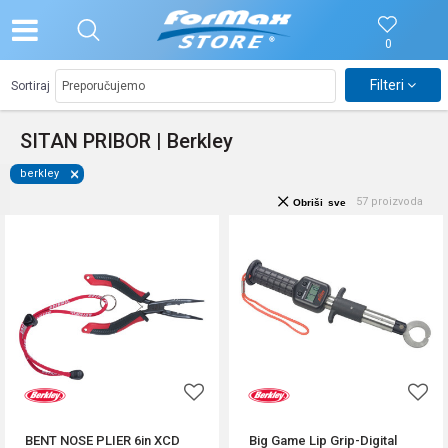
0
Filteri
Sortiraj
SITAN PRIBOR | Berkley
berkley
57
proizvoda
Obriši sve
BENT NOSE PLIER 6in XCD
Big Game Lip Grip-Digital