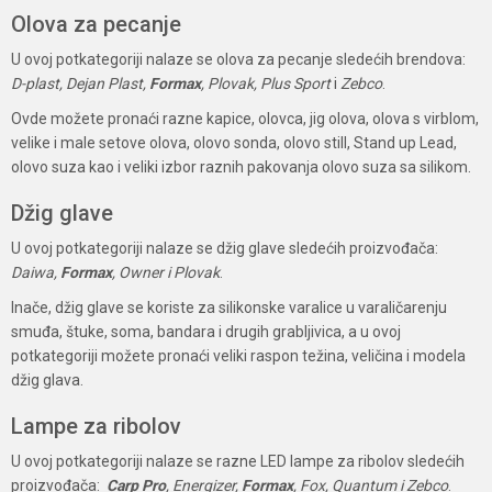
Olova za pecanje
U ovoj potkategoriji nalaze se olova za pecanje sledećih brendova:
D-plast, Dejan Plast,
Formax
, Plovak, Plus Sport
i
Zebco
.
Ovde možete pronaći razne kapice, olovca, jig olova, olova s virblom,
velike i male setove olova, olovo sonda, olovo still, Stand up Lead,
olovo suza kao i veliki izbor raznih pakovanja olovo suza sa silikom.
Džig glave
U ovoj potkategoriji nalaze se džig glave sledećih proizvođača:
Daiwa,
Formax
, Owner i Plovak
.
Inače, džig glave se koriste za silikonske varalice u varaličarenju
smuđa, štuke, soma, bandara i drugih grabljivica, a u ovoj
potkategoriji možete pronaći veliki raspon težina, veličina i modela
džig glava.
Lampe za ribolov
U ovoj potkategoriji nalaze se razne LED lampe za ribolov sledećih
proizvođača:
Carp Pro
, Energizer,
Formax
, Fox, Quantum i Zebco
.