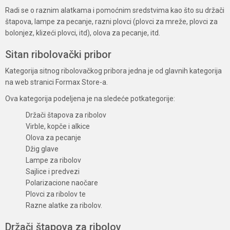
Radi se o raznim alatkama i pomoćnim sredstvima kao što su držači
štapova, lampe za pecanje, razni plovci (plovci za mreže, plovci za
bolonjez, klizeći plovci, itd), olova za pecanje, itd.
Sitan ribolovački pribor
Kategorija sitnog ribolovačkog pribora jedna je od glavnih kategorija
na web stranici Formax Store-a.
Ova kategorija podeljena je na sledeće potkategorije:
Držači štapova za ribolov
Virble, kopče i alkice
Olova za pecanje
Džig glave
Lampe za ribolov
Sajlice i predvezi
Polarizacione naočare
Plovci za ribolov te
Razne alatke za ribolov.
Držači štapova za ribolov