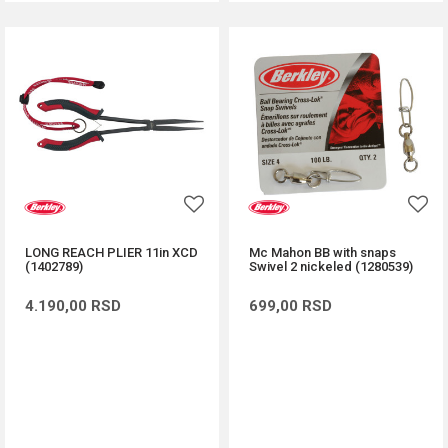
LONG REACH PLIER 11in XCD
Mc Mahon BB with snaps
(1402789)
Swivel 2 nickeled (1280539)
4.190,00
RSD
699,00
RSD
DODAJ U KORPU
DODAJ U KORPU