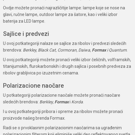
Ovdje možete pronaći najrazličitije lampe: lampe koje se nose na
glavi, ručne lampe, outdoor lampe za šatore, kao i veliki izbor
baterija za LED lampe.
Sajlice i predvezi
U ovoj potkategoriji nalaze se sajlice za ribolov i predvezi sledećih
brendova:
Berkley, Black Cat, Cormoran, Daiwa,
Formax
i Quantum
.
U ovoj potkategoriji možete pronaći veliki izbor čeličnih, volframskih,
titanijumskih, flurokarbonskih i drugih sajlica i posebnih predveza za
ribolov grabljivica po izuzetnim cenama.
Polarizacione naočare
U potkategoriji polarizacione naočale možete pronaći naočare
sledećih brendova:
Berkley,
Formax
i
Korda
.
I u ovoj potkategoriji pribora i opreme za ribolov možete pronaći
proizvode našeg brenda Formax.
Radi se o prvoklasnim polarizacionim naočarima sa ugrađenim
polarizacionim filterom koji eliminiše veliki deo reflektovanog svetla