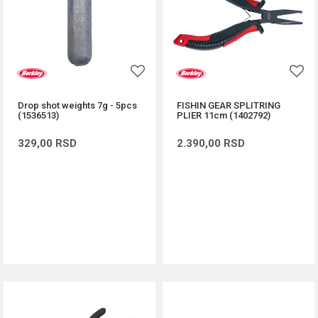
Drop shot weights 7g - 5pcs
FISHIN GEAR SPLITRING
(1536513)
PLIER 11cm (1402792)
329,00
RSD
2.390,00
RSD
DODAJ U KORPU
DODAJ U KORPU