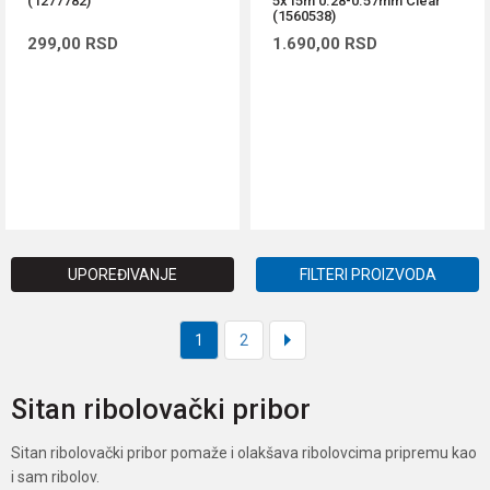
(1277782)
5x15m 0.28-0.57mm Clear
(1560538)
299,00
RSD
1.690,00
RSD
DODAJ U KORPU
DODAJ U KORPU
UPOREĐIVANJE
FILTERI PROIZVODA
1
2
Sitan ribolovački pribor
Sitan ribolovački pribor pomaže i olakšava ribolovcima pripremu kao
i sam ribolov.