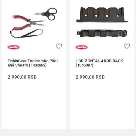
FishinGear Toolcombo Plier
HORIZONTAL 4 ROD RACK
and Shears (1402802)
(1546007)
2.990,00
RSD
2.990,00
RSD
DODAJ U KORPU
DODAJ U KORPU