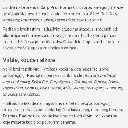
Uz dva naša brenda,
Carp Pro
i
Formax
, u ovoj potkategoriji nalaze
se držači štapova za ribolov i sledećih brendova:
Black Cat, Carp
Academy, Cormoran, D-plast, Dejan Plast, Milo
te
Plovak
.
Radi se o kvalitetnim i izdržljivim držačima štapova izrađenih od
aluminijuma i s univerzalnim navojima na vrhu držača. U ponudi
imamo držače za jedan štap, dva štapa ili tri štapa za ribolov, kao i
razne držače štapova za ribolov s čamca.
Virble, kopče i alkice
Veliki broj raznih virbli (vrtilica), kopči i alkica nalazi se u ovoj
potkategoriji. Radi se o ribarskom priboru sledećih proizvođača:
Astech, Berkley, Black Cat, Carp System, Cormoran, D-plast, Daiwa,
Dejan Plast,
Formax
, Guru, Korda, Milo, Owner, Plus Sport, Quantum,
Shakespeare i Zebco.
Hteli bismo takođe da naglasimo da ćete u ovoj potkategoriji
pronaći ogroman izbor virbla, kopči i alkica našeg domaćeg brenda,
Formax
. Radi se o izuzetno kvalitetnim i izdržljivim proizvodima
koje možete kupiti po povoljnim cenama.