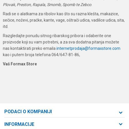
Plovak, Preston, Rapala, Smomb, Spomb te Zebco
.
Radi se o alatkama za ribolov kao što su razna klešta, makazice,
sečice, noževi, praćke, kante, vage, oštrači udica, vadilice udica, sita,
itd.
Razgledajte ponudu sitnog ribarskog pribora i odaberite one
proizvode koji su vam potrebni, a za sva dodatna pitanja možete
nas kontaktirati preko emaila
internetprodaja@formaxstore.com
kao i putem broja telefona 064/647-81-86,
Vaš Formax Store
PODACI O KOMPANIJI
Formaxstore d.o.o
INFORMACIJE