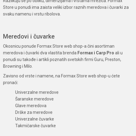
Razlikuju se po obliku, dimenzijama i vrstama mrežica. Formax
Store u ponudi ima zaista veliki izbor raznih meredova i čuvarki za
svaku namenu i vrstu ribolova.
Meredovi i čuvarke
Okosnicu ponude Formax Store web shop-a čini asortiman
meredova i čuvarki dva vlastita brenda
Formax i Carp Pro
ali u
ponudi su takođe i artikli poznatih svetskih firmi Guru, Preston,
Browning i Milo.
Zavisno od vrste i namene, na Formax Store web shop-u ćete
pronaći:
Univerzalne meredove
Šaranske meredove
Glave meredova
Drške za meredove
Univerzalne čuvarke
Takmičarske čuvarke