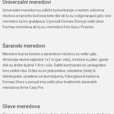
Univerzalni meredovi
Univerzalni meredovi su odlični za korišćenje u raznim vidovima
ribolova a naročito kod lova bele ribe ali tu su i odgovarajući jači i veći
meredovi za lov grabljivica. U ponudi Formax Stora je veliki izbor
Formax meredova ali tu su i meredovi frmi Guru i Preston.
Šaranski meredovi
Meredovi koji se koriste u šaranskom ribolovu su veliki i jaki,
dimenzija okvira najčešće 1x1 m (pa i više), mrežice su jake i guste
dok su drške dužine 1.8 m i više. Dakle kontruisani su i prilagođeni
lovu velikih riba. Drške su im jednodelne, višedelne (štek) ili
teleskopske, izrađene od aluminijuma, foberglasa ili karbona.
Formax Store u ponudi ima veliki izbor kvalitetnih šaranskih
meredova firme Carp Pro.
Glave meredova