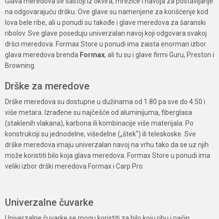
Glava meredova se sastoji iz okvira, mrežice i navoja za postavljanje
na odgovarajuću dršku. Ove glave su namenjene za korišćenje kod
lova bele ribe, ali u ponudi su takođe i glave meredova za šaranski
ribolov. Sve glave poseduju univerzalan navoj koji odgovara svakoj
dršci meredova. Formax Store u ponudi ima zaista enorman izbor
glava meredova brenda
Formax
, ali tu su i glave firmi Guru, Preston i
Browning.
Drške za meredove
Drške meredova su dostupne u dužinama od 1.80 pa sve do 4.50 i
više metara. Izrađene su najčešće od aluminijuma, fiberglasa
(staklenih vlakana), karbona ili kombinacije više materijala. Po
konstrukciji su jednodelne, višedelne („štek“) ili teleskoske. Sve
drške meredova imaju univerzalan navoj na vrhu tako da se uz njih
može koristiti bilo koja glava meredova. Formax Store u ponudi ima
veliki izbor drški meredova Formax i Carp Pro.
Univerzalne čuvarke
Univerzalne čuvarke se mogu koristiti za bilo koju ribu i način