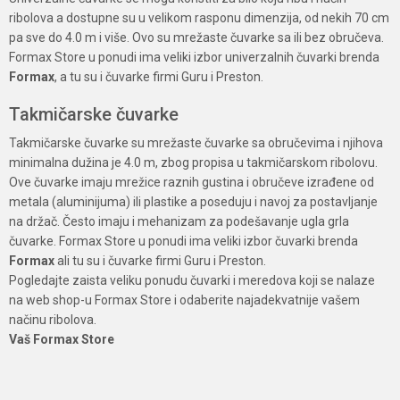
ribolova a dostupne su u velikom rasponu dimenzija, od nekih 70 cm
pa sve do 4.0 m i više. Ovo su mrežaste čuvarke sa ili bez obručeva.
Formax Store u ponudi ima veliki izbor univerzalnih čuvarki brenda
Formax
, a tu su i čuvarke firmi Guru i Preston.
Takmičarske čuvarke
Takmičarske čuvarke su mrežaste čuvarke sa obručevima i njihova
minimalna dužina je 4.0 m, zbog propisa u takmičarskom ribolovu.
Ove čuvarke imaju mrežice raznih gustina i obručeve izrađene od
metala (aluminijuma) ili plastike a poseduju i navoj za postavljanje
na držač. Često imaju i mehanizam za podešavanje ugla grla
čuvarke. Formax Store u ponudi ima veliki izbor čuvarki brenda
Formax
ali tu su i čuvarke firmi Guru i Preston.
Pogledajte zaista veliku ponudu čuvarki i meredova koji se nalaze
na web shop-u Formax Store i odaberite najadekvatnije vašem
načinu ribolova.
Vaš Formax Store