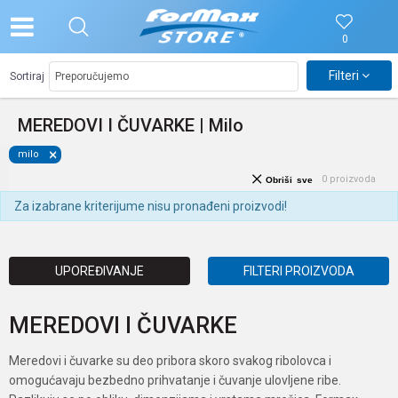
0
Filteri
Sortiraj
MEREDOVI I ČUVARKE | Milo
milo
0
proizvoda
Obriši sve
Za izabrane kriterijume nisu pronađeni proizvodi!
UPOREĐIVANJE
FILTERI PROIZVODA
MEREDOVI I ČUVARKE
Meredovi i čuvarke su deo pribora skoro svakog ribolovca i
omogućavaju bezbedno prihvatanje i čuvanje ulovljene ribe.