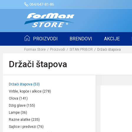
064/647-81-86
PROIZVODI
BRENDOVI
AKCIJE
Formax Store
Proizvodi
SITAN PRIBOR
Držači štapova
Držači štapova
Držači štapova
(53)
Virble, kopče i alkice
(278)
Olova
(141)
Džig glave
(155)
Lampe
(36)
Razne alatke
(235)
Sajlice i predvezi
(76)