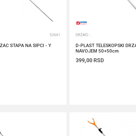
52661
DRŽAČI ŠTAPOVA
ZAC STAPA NA SIPCI - Y
D-PLAST TELESKOPSKI DRZ
NAVOJEM 50+50cm
399,00
RSD
DODAJ U KORPU
DODAJ U KORPU