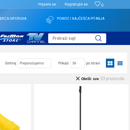
Prijavite se
Registrujte se
0
BRZA ISPORUKA
POMOĆ I NAJČEŠĆA PITANJA
Pretraži sajt
Sortiraj
Prikaži
po strani
53
proizvoda
Obriši sve