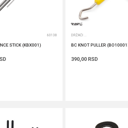
60138
DRŽAČI ŠTAPOVA
ANCE STICK (KBX001)
BC KNOT PULLER (BO10001
SD
390,00
RSD
DODAJ U KORPU
DODAJ U KORPU