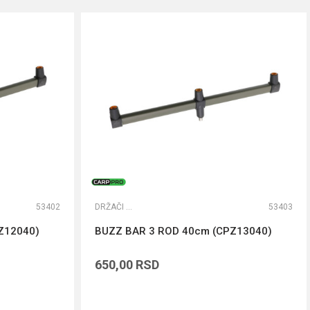
53402
DRŽAČI ŠTAPOVA
53403
Z12040)
BUZZ BAR 3 ROD 40cm (CPZ13040)
650,00
RSD