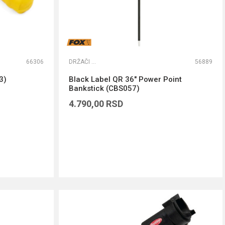
66306
DRŽAČI ŠTAPOVA
56889
3)
Black Label QR 36" Power Point
Bankstick (CBS057)
4.790,00
RSD
DODAJ U KORPU