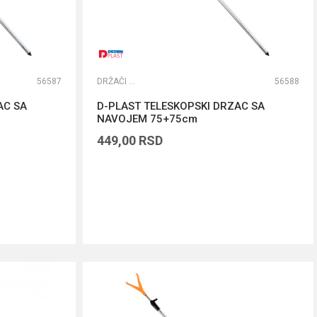
56587
DRŽAČI ŠTAPOVA
56588
AC SA
D-PLAST TELESKOPSKI DRZAC SA
NAVOJEM 75+75cm
449,00
RSD
DODAJ U KORPU