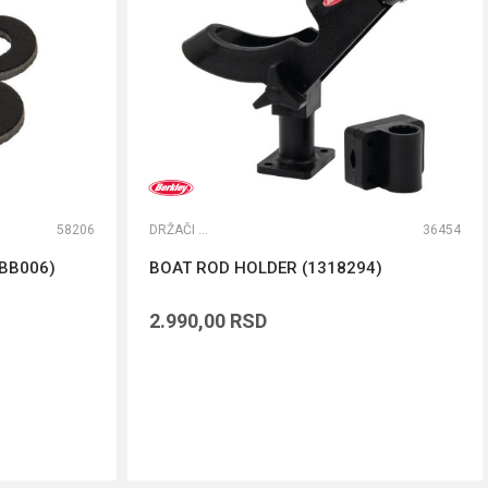
58206
DRŽAČI ŠTAPOVA
36454
CBB006)
BOAT ROD HOLDER (1318294)
2.990,00
RSD
DODAJ U KORPU