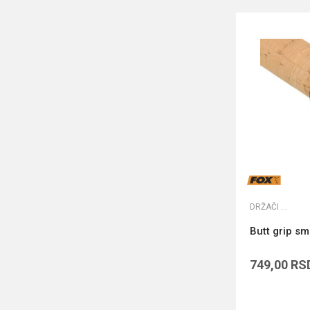
DRŽAČI ŠTAPOVA
Butt grip sm
749,00
RS