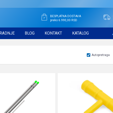
BESPLATNA DOSTAVA
preko 6.990,00 RSD
RADNJE
BLOG
KONTAKT
KATALOG
Autopretraga