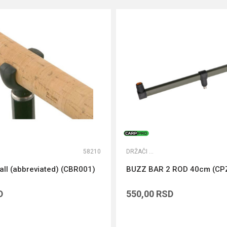
58210
DRŽAČI ŠTAPOVA
all (abbreviated) (CBR001)
BUZZ BAR 2 ROD 40cm (CP
D
550,00
RSD