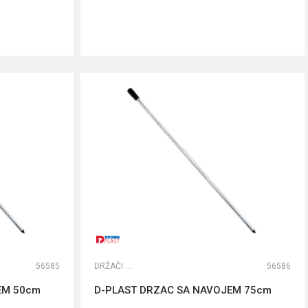
DODAJ U KORPU
56585
DRŽAČI ŠTAPOVA
56586
EM 50cm
D-PLAST DRZAC SA NAVOJEM 75cm