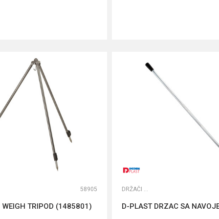
DODAJ U KORPU
DODAJ U KORPU
58905
DRŽAČI ŠTAPOVA
WEIGH TRIPOD (1485801)
D-PLAST DRZAC SA NAVOJ