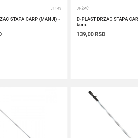
31143
DRŽAČI ŠTAPOVA
ZAC STAPA CARP (MANJI) -
D-PLAST DRZAC STAPA CARP
kom.
D
139,00
RSD
DODAJ U KORPU
DODAJ U KORPU