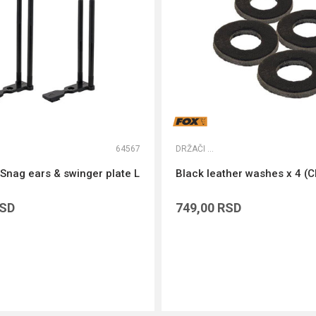
64567
DRŽAČI ŠTAPOVA
 Snag ears & swinger plate L
Black leather washes x 4 (
SD
749,00
RSD
DODAJ U KORPU
DODAJ U KORPU