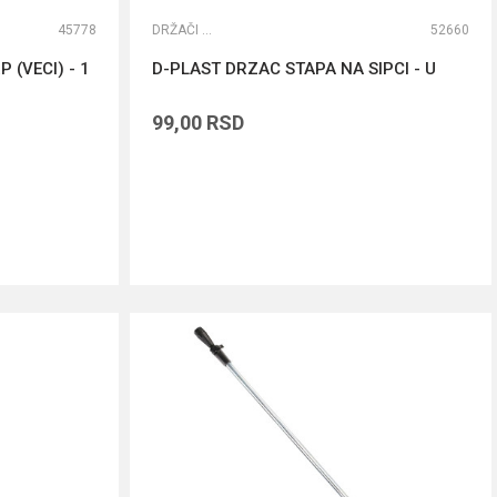
45778
DRŽAČI ŠTAPOVA
52660
 (VECI) - 1
D-PLAST DRZAC STAPA NA SIPCI - U
99,00
RSD
DODAJ U KORPU