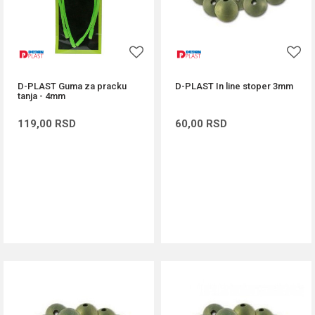
D-PLAST Guma za pracku
D-PLAST In line stoper 3mm
tanja - 4mm
119,00
RSD
60,00
RSD
DODAJ U KORPU
DODAJ U KORPU