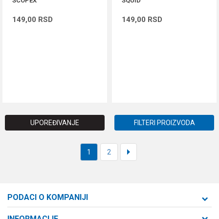
SCOPEX
SQUID
149,00
RSD
149,00
RSD
DODAJ U KORPU
DODAJ U KORPU
UPOREĐIVANJE
FILTERI PROIZVODA
1
2
PODACI O KOMPANIJI
Formaxstore d.o.o
INFORMACIJE