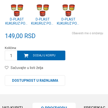
UP KRABA
UP OCTOPUS
UP JAGODA
D-PLAST
D-PLAST
D-PLAST
KUKURUZ POP-
KUKURUZ POP-
KUKURUZ POP-
UP MED
UP VANILA
UP NATUR
Obavesti me o sniženju
149,00
RSD
Količina:
DODAJ U KORPU
Sačuvajte u listi želja
DOSTUPNOST U RADNJAMA
KAKO KUPITI
SPECIFIKACI