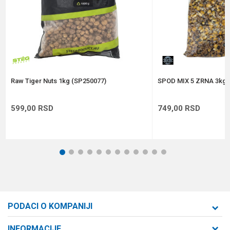
Anti-spam zaštita - izračunajte koliko je 2 + 3 :
POŠALJI
Raw Tiger Nuts 1kg (SP250077)
SPOD MIX 5 ZRNA 3kg
599,00
RSD
749,00
RSD
1
2
3
4
5
6
7
8
9
10
11
12
PODACI O KOMPANIJI
Formaxstore d.o.o
INFORMACIJE