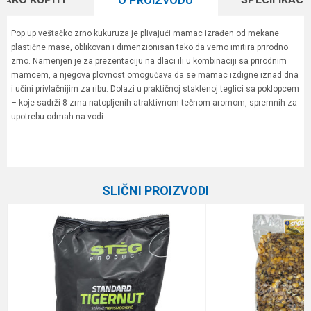
O PROIZVODU
Pop up veštačko zrno kukuruza je plivajući mamac izrađen od mekane
plastične mase, oblikovan i dimenzionisan tako da verno imitira prirodno
zrno. Namenjen je za prezentaciju na dlaci ili u kombinaciji sa prirodnim
mamcem, a njegova plovnost omogućava da se mamac izdigne iznad dna
i učini privlačnijim za ribu. Dolazi u praktičnoj staklenoj teglici sa poklopcem
– koje sadrži 8 zrna natopljenih atraktivnom tečnom aromom, spremnih za
upotrebu odmah na vodi.
Karakteristika
Vrednost
Ime/Nadimak
Kategorija
Ostali mamci
SLIČNI PROIZVODI
Brend
D-plast
Email
Poruka