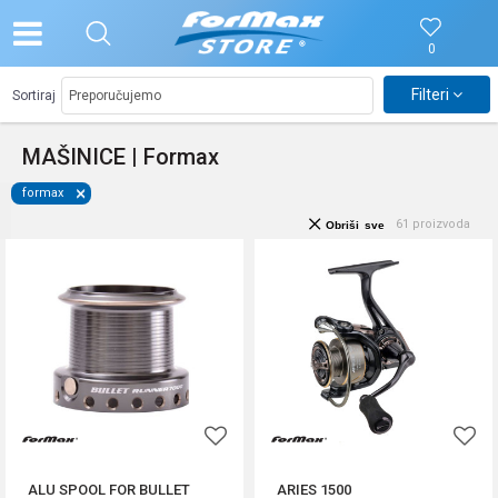
0
Filteri
Sortiraj
MAŠINICE | Formax
formax
61
proizvoda
Obriši sve
ALU SPOOL FOR BULLET
ARIES 1500