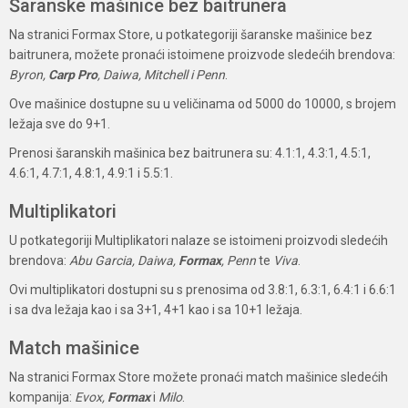
Šaranske mašinice bez baitrunera
Na stranici Formax Store, u potkategoriji šaranske mašinice bez
baitrunera, možete pronaći istoimene proizvode sledećih brendova:
Byron,
Carp Pro
, Daiwa, Mitchell i Penn
.
Ove mašinice dostupne su u veličinama od 5000 do 10000, s brojem
ležaja sve do 9+1.
Prenosi šaranskih mašinica bez baitrunera su: 4.1:1, 4.3:1, 4.5:1,
4.6:1, 4.7:1, 4.8:1, 4.9:1 i 5.5:1.
Multiplikatori
U potkategoriji Multiplikatori nalaze se istoimeni proizvodi sledećih
brendova:
Abu Garcia, Daiwa,
Formax
, Penn
te
Viva
.
Ovi multiplikatori dostupni su s prenosima od 3.8:1, 6.3:1, 6.4:1 i 6.6:1
i sa dva ležaja kao i sa 3+1, 4+1 kao i sa 10+1 ležaja.
Match mašinice
Na stranici Formax Store možete pronaći match mašinice sledećih
kompanija:
Evox,
Formax
i
Milo
.