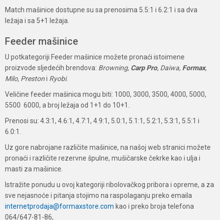
Match mašinice dostupne su sa prenosima 5.5:1 i 6.2:1 i sa dva
ležaja i sa 5+1 ležaja.
Feeder mašinice
U potkategoriji Feeder mašinice možete pronaći istoimene
proizvode sljedećih brendova:
Browning,
Carp Pro
, Daiwa,
Formax
,
Milo, Preston
i
Ryobi
.
Veličine feeder mašinica mogu biti: 1000, 3000, 3500, 4000, 5000,
5500 6000, a broj ležaja od 1+1 do 10+1.
Prenosi su: 4.3:1, 4.6:1, 4.7:1, 4.9:1, 5.0:1, 5.1:1, 5.2:1, 5.3:1, 5.5:1 i
6.0:1.
Uz gore nabrojane različite mašinice, na našoj web stranici možete
pronaći i različite rezervne špulne, mušičarske čekrke kao i ulja i
masti za mašinice.
Istražite ponudu u ovoj kategoriji ribolovačkog pribora i opreme, a za
sve nejasnoće i pitanja stojimo na raspolaganju preko emaila
internetprodaja@formaxstore.com
kao i preko broja telefona
064/647-81-86,