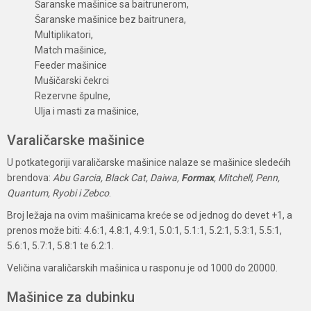
Šaranske mašinice sa baitrunerom,
Šaranske mašinice bez baitrunera,
Multiplikatori,
Match mašinice,
Feeder mašinice
Mušičarski čekrci
Rezervne špulne,
Ulja i masti za mašinice,
Varaličarske mašinice
U potkategoriji varaličarske mašinice nalaze se mašinice sledećih
brendova:
Abu Garcia, Black Cat, Daiwa,
Formax
, Mitchell, Penn,
Quantum, Ryobi i Zebco
.
Broj ležaja na ovim mašinicama kreće se od jednog do devet +1, a
prenos može biti: 4.6:1, 4.8:1, 4.9:1, 5.0:1, 5.1:1, 5.2:1, 5.3:1, 5.5:1,
5.6:1, 5.7:1, 5.8:1 te 6.2:1.
Veličina varaličarskih mašinica u rasponu je od 1000 do 20000.
Mašinice za dubinku