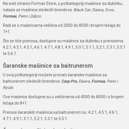
Na web stranici Formax Store, u potkategoriji mašinice za dubinku,
nalaze se mašinice sledećih brendova:
Black Cat, Daiwa, Evox,
Formax
, Penn i Zebco
.
Radi se o mašinicama veličina od 2000 do 8500 i brojem ležaja do
7+1.
Što se tiče prenosa, dostupne su mašinice za dubinku s prenosima:
4.2:1, 4.3:1, 4.5:1, 4.6:1, 4.7:1, 4.8:1, 4.9:1, 5.0:1, 5.1:1, 5.2:1, 5.3:1, 5.5:1
te 5.6:1.
Šaranske mašinice sa baitrunerom
U ovoj potkategoriji možete pronaći šaranske mašinice sa
baitrunerom sledećih brendova:
Carp Pro
, Daiwa,
Formax
, Penn i
Ryobi
.
Ove mašinice dostupne su u veličinama od 4000 do 8500 i s brojem
ležaja do 8+1.
Prenosi šaranskih mašinica sa baitrunerom su: 4.2:1, 4.5:1, 4.6:1,
4.7:1, 4.9:1, 5.1:1, 5.2:1, 5.3:1 te 5.5:1.