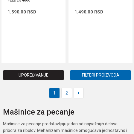
FEEDER 4000
1.590,00
RSD
1.490,00
RSD
DODAJ U KORPU
DODAJ U KORPU
UPOREĐIVANJE
FILTERI PROIZVODA
1
2
Mašinice za pecanje
Mašinice za pecanje predstavljaju jedan od najvažnijih delova
pribora za ribolov. Mehanizam mašinice omogućava jednostavno i