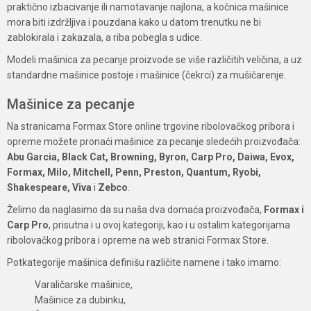
praktično izbacivanje ili namotavanje najlona, a kočnica mašinice
mora biti izdržljiva i pouzdana kako u datom trenutku ne bi
zablokirala i zakazala, a riba pobegla s udice.
Modeli mašinica za pecanje proizvode se više različitih veličina, a uz
standardne mašinice postoje i mašinice (čekrci) za mušičarenje.
Mašinice za pecanje
Na stranicama Formax Store online trgovine ribolovačkog pribora i
opreme možete pronaći mašinice za pecanje sledećih proizvođača:
Abu Garcia, Black Cat, Browning, Byron, Carp Pro, Daiwa, Evox,
Formax, Milo, Mitchell, Penn, Preston, Quantum, Ryobi,
Shakespeare, Viva
i
Zebco
.
Želimo da naglasimo da su naša dva domaća proizvođača,
Formax i
Carp Pro
, prisutna i u ovoj kategoriji, kao i u ostalim kategorijama
ribolovačkog pribora i opreme na web stranici Formax Store.
Potkategorije mašinica definišu različite namene i tako imamo:
Varaličarske mašinice,
Mašinice za dubinku,