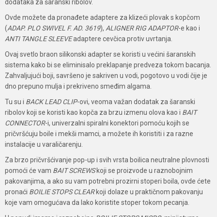
dodataka za šaranski ribolov.
Ovde možete da pronađete adaptere za klizeći plovak s kopčom
(
ADAP. PLO SWIVEL F. AD. 3619
),
ALIGNER RIG ADAPTOR
-e kao i
ANTI TANGLE SLEEVE
adaptere cevčica protiv uvrtanja.
Ovaj svetlo braon silikonski adapter se koristi u većini šaranskih
sistema kako bi se eliminisalo preklapanje predveza tokom bacanja.
Zahvaljujući boji, savršeno je sakriven u vodi, pogotovo u vodi čije je
dno prepuno mulja i prekriveno smeđim algama.
Tu su i
BACK LEAD CLIP
-ovi, veoma važan dodatak za šaranski
ribolov koji se koristi kao kopča za brzu izmenu olova kao i
BAIT
CONNECTOR
-i, univerzalni spiralni konektori pomoću kojih se
pričvršćuju boile i mekši mamci, a možete ih koristiti i za razne
instalacije u varaličarenju.
Za brzo pričvršćivanje pop-up i svih vrsta boilica neutralne plovnosti
pomoći će vam
BAIT SCREWS
koji se proizvode u raznobojnim
pakovanjima, a ako su vam potrebni prozirni stoperi boila, ovde ćete
pronaći
BOILIE STOPS CLEAR
koji dolaze u praktičnom pakovanju
koje vam omogućava da lako koristite stoper tokom pecanja.