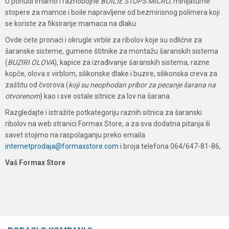
U ponudi imamo i raznobojne
BOILIE STOPS MICRO
, minijaturne
stopere za mamce i boile napravljene od bezmirisnog polimera koji
se koriste za fiksiranje mamaca na dlaku.
Ovde ćete pronaći i okrugle virble za ribolov koje su odlične za
šaranske sisteme, gumene štitnike za montažu šaranskih sistema
(
BUZIRI OLOVA
), kapice za izrađivanje šaranskih sistema, razne
kopče, olova s virblom, silikonske dlake i buzire, silikonska creva za
zaštitu od čvorova (
koji su neophodan pribor za pecanje šarana na
otvorenom
) kao i sve ostale sitnice za lov na šarana.
Razgledajte i istražite potkategoriju raznih sitnica za šaranski
ribolov na web stranici Formax Store, a za sva dodatna pitanja ili
savet stojimo na raspolaganju preko emaila
internetprodaja@formaxstore.com
i broja telefona 064/647-81-86,
Vaš Formax Store