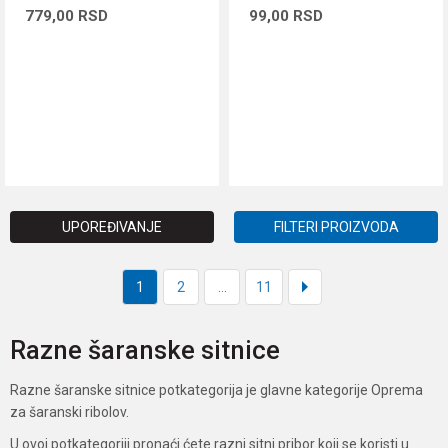
779,00
RSD
99,00
RSD
DODAJ U KORPU
DODAJ U KORPU
UPOREĐIVANJE
FILTERI PROIZVODA
1
2
...
11
Razne šaranske sitnice
Razne šaranske sitnice potkategorija je glavne kategorije Oprema
za šaranski ribolov.
U ovoj potkategoriji pronaći ćete razni sitni pribor koji se koristi u