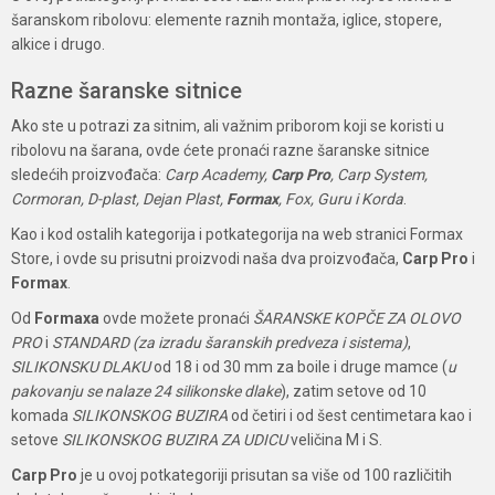
šaranskom ribolovu: elemente raznih montaža, iglice, stopere,
alkice i drugo.
Razne šaranske sitnice
Ako ste u potrazi za sitnim, ali važnim priborom koji se koristi u
ribolovu na šarana, ovde ćete pronaći razne šaranske sitnice
sledećih proizvođača:
Carp Academy,
Carp Pro
, Carp System,
Cormoran, D-plast, Dejan Plast,
Formax
, Fox, Guru i Korda
.
Kao i kod ostalih kategorija i potkategorija na web stranici Formax
Store, i ovde su prisutni proizvodi naša dva proizvođača,
Carp Pro
i
Formax
.
Od
Formaxa
ovde možete pronaći
ŠARANSKE KOPČE ZA OLOVO
PRO
i
STANDARD (za izradu šaranskih predveza i sistema)
,
SILIKONSKU DLAKU
od 18 i od 30 mm za boile i druge mamce (
u
pakovanju se nalaze 24 silikonske dlake
), zatim setove od 10
komada
SILIKONSKOG BUZIRA
od četiri i od šest centimetara kao i
setove
SILIKONSKOG BUZIRA ZA UDICU
veličina M i S.
Carp Pro
je u ovoj potkategoriji prisutan sa više od 100 različitih