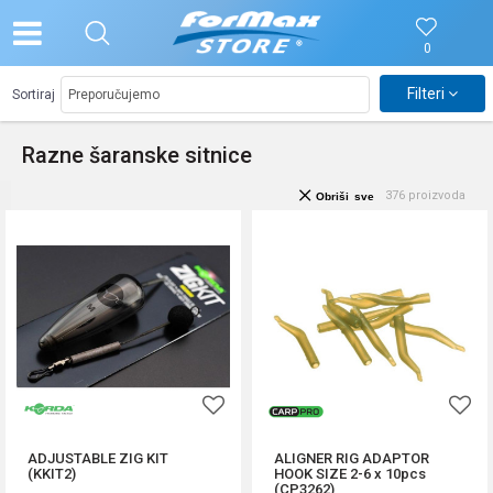
0
Filteri
Sortiraj
Razne šaranske sitnice
376
proizvoda
Obriši sve
ADJUSTABLE ZIG KIT
ALIGNER RIG ADAPTOR
(KKIT2)
HOOK SIZE 2-6 x 10pcs
(CP3262)