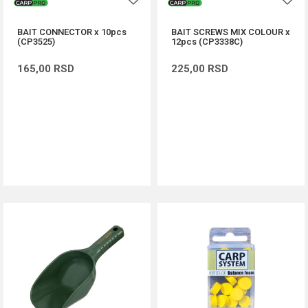
BAIT CONNECTOR x 10pcs
BAIT SCREWS MIX COLOUR x
(CP3525)
12pcs (CP3338C)
165,00
RSD
225,00
RSD
DODAJ U KORPU
DODAJ U KORPU