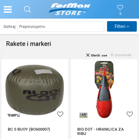
0
Filteri
Sortiraj
Rakete i markeri
31
proizvoda
Obriši sve
BC S BUOY (BO600007)
BIG DOT - HRANILICA ZA
RIBU