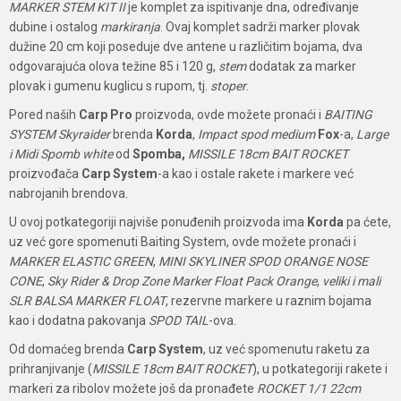
MARKER STEM KIT II
je komplet za ispitivanje dna, određivanje
dubine i ostalog
markiranja
. Ovaj komplet sadrži marker plovak
dužine 20 cm koji poseduje dve antene u različitim bojama, dva
odgovarajuća olova težine 85 i 120 g,
stem
dodatak za marker
plovak i gumenu kuglicu s rupom, tj.
stoper
.
Pored naših
Carp Pro
proizvoda, ovde možete pronaći i
BAITING
SYSTEM Skyraider
brenda
Korda
,
Impact spod medium
Fox
-a,
Large
i Midi Spomb white
od
Spomba,
MISSILE 18cm BAIT ROCKET
proizvođača
Carp System
-a kao i ostale rakete i markere već
nabrojanih brendova.
U ovoj potkategoriji najviše ponuđenih proizvoda ima
Korda
pa ćete,
uz već gore spomenuti Baiting System, ovde možete pronaći i
MARKER ELASTIC GREEN
,
MINI SKYLINER SPOD ORANGE NOSE
CONE
,
Sky Rider & Drop Zone Marker Float Pack Orange
,
veliki i mali
SLR BALSA MARKER FLOAT
, rezervne markere u raznim bojama
kao i dodatna pakovanja
SPOD TAIL
-ova.
Od domaćeg brenda
Carp System
, uz već spomenutu raketu za
prihranjivanje (
MISSILE 18cm BAIT ROCKET
), u potkategoriji rakete i
markeri za ribolov možete još da pronađete
ROCKET 1/1 22cm