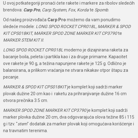
U ovoj potkategoriji pronaći ćete rakete i markere za ribolov sledećih
brendova:
Carp Pro
, Carp System, Fox, Korda
te
Spomb
.
Od našeg proizvođača
Carp Pro
možemo da vam ponudimo
sledeće modele:
LONG SPOD ROCKET CPR018L, MARKER & SPOD
KIT CPS018KIT, MARKER SPOD ZONE MARKER KIT CP3790
te
MARKER STEM KIT II
.
LONG SPOD ROCKET CPR018L
moderno je dizajnirana raketa za
bacanje boila, peleta i partikla kao i za druge primame. Kapacitet
ove rakete je 90 g, a težina napunjene rakete je 125 g. Odlično je
balansirana, a prilikom vraćanja ne stvara nikakav otpor štapu za
pecanje.
MARKER & SPOD KIT CPS018KIT
je komplet koji sadrži marker
plovak dužine 20 cm kao i raketu za prihranjivanje dužine 16 cm
otvora prečnika 3.5 cm.
MARKER SPOD ZONE MARKER KIT CP3790
je komplet koji sadrži
marker plovka dužine 20 cm, dva odgovarajuća olova težine 85 i 115
g i tzv. "
stem
" dodatak za marker plovak koji omogućava korišćenje i
na travnatim terenima.