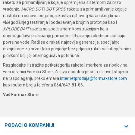
raketu za primamljivanje koja je opremljena sistemom za brzo
vraćanje,
MICRO DOT
i
DOT SPOD
raketu za primamljivanje koja je
nastala na osnovu bogatog iskustva njihovog šaranskog tima i
višegodišnjeg testiranja i podešavanja brojnih prototipa kao i
XPLODE BAIT
raketu sa specijalnom konstrukcijom koja
onemogućava prosipanje primame i otvaranje rakete pri doticaju
površine vode. Radi se o raketi najnovije generacije, specijalno
dizajnirane za brzo i lako punjenje bez prljanja ruku i sa integriranim
plovkom koji joj onemogućava potonuće.
Razgledajte i istražite potkategoriju raketa i markera za ribolov na
web stranici Formax Store. Za sva dodatna pitanja ili savet stojimo
na raspolaganju preko emaila
internetprodaja@formaxstore.com
kao i putem broja telefona 064/647-81-86,
Vaš Formax Store
PODACI O KOMPANIJI