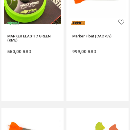
MARKER ELASTIC GREEN
Marker Float (CAC759)
(KME)
550,00
RSD
999,00
RSD
DODAJ U KORPU
DODAJ U KORPU