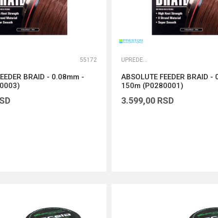
55172
UPREDENE STRUNE
EEDER BRAID - 0.08mm -
ABSOLUTE FEEDER BRAID - 
0003)
150m (P0280001)
SD
3.599,00
RSD
DODAJ U KORPU
DODAJ U KORPU