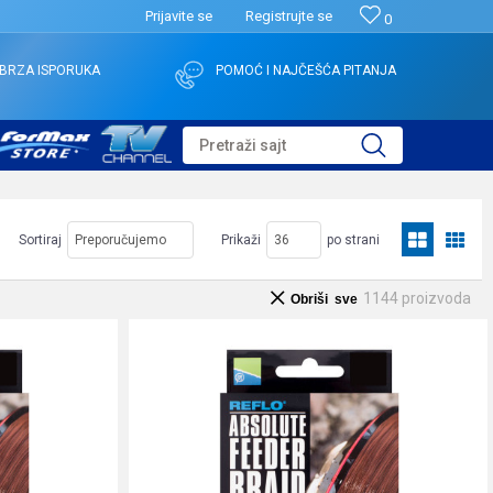
Prijavite se
Registrujte se
0
BRZA ISPORUKA
POMOĆ I NAJČEŠĆA PITANJA
Pretraži sajt
Sortiraj
Prikaži
po strani
1144
proizvoda
Obriši sve