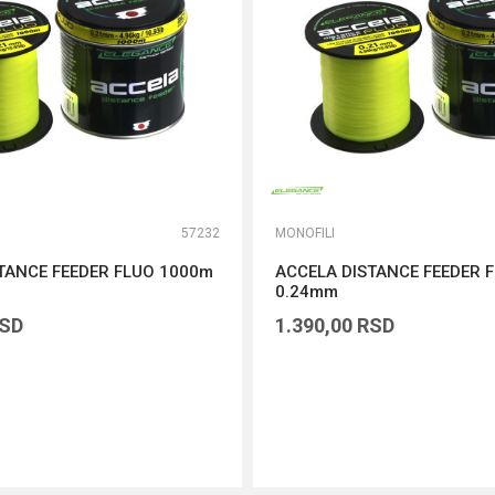
57232
MONOFILI
TANCE FEEDER FLUO 1000m
ACCELA DISTANCE FEEDER 
0.24mm
SD
1.390,00
RSD
DODAJ U KORPU
DODAJ U KORPU