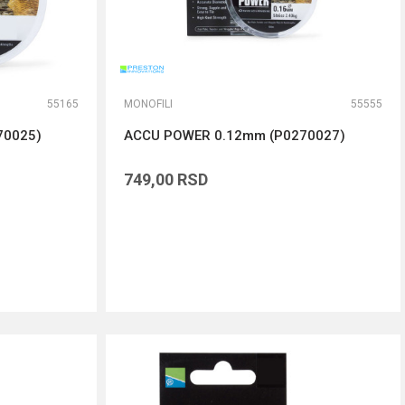
55165
MONOFILI
55555
70025)
ACCU POWER 0.12mm (P0270027)
749,00
RSD
DODAJ U KORPU