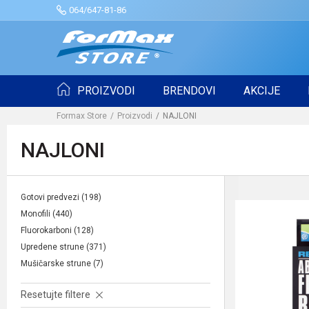
064/647-81-86
PROIZVODI
BRENDOVI
AKCIJE
Formax Store
Proizvodi
NAJLONI
NAJLONI
Gotovi predvezi
(198)
Monofili
(440)
Fluorokarboni
(128)
Upredene strune
(371)
Mušičarske strune
(7)
Resetujte filtere