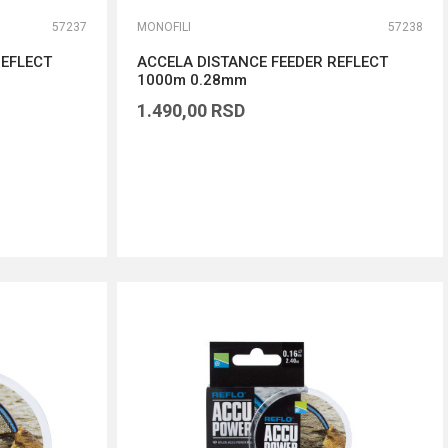
57237
MONOFILI
57238
REFLECT
ACCELA DISTANCE FEEDER REFLECT
1000m 0.28mm
1.490,00
RSD
DODAJ U KORPU