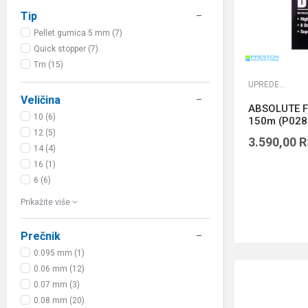
Tip
Pellet gumica 5 mm (7)
Quick stopper (7)
Trn (15)
UPREDENE STRUNE
Veličina
ABSOLUTE F
10 (6)
150m (P028
12 (5)
3.590,00
R
14 (4)
16 (1)
6 (6)
Prikažite više
Prečnik
0.095 mm (1)
0.06 mm (12)
0.07 mm (3)
0.08 mm (20)