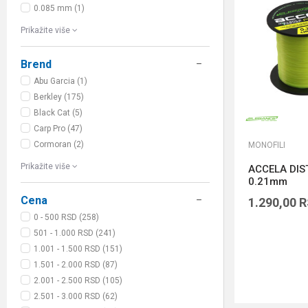
0.085 mm (1)
Prikažite više
Brend
Abu Garcia (1)
Berkley (175)
Black Cat (5)
Carp Pro (47)
Cormoran (2)
MONOFILI
Prikažite više
ACCELA DIS
0.21mm
Cena
1.290,00
R
0 - 500 RSD (258)
501 - 1.000 RSD (241)
1.001 - 1.500 RSD (151)
1.501 - 2.000 RSD (87)
2.001 - 2.500 RSD (105)
2.501 - 3.000 RSD (62)