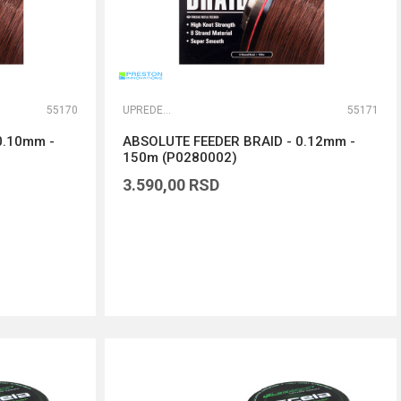
55170
UPREDENE STRUNE
55171
0.10mm -
ABSOLUTE FEEDER BRAID - 0.12mm -
150m (P0280002)
3.590,00
RSD
DODAJ U KORPU