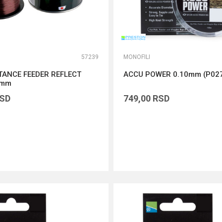
57239
MONOFILI
TANCE FEEDER REFLECT
ACCU POWER 0.10mm (P02
0mm
SD
749,00
RSD
DODAJ U KORPU
DODAJ U KORPU