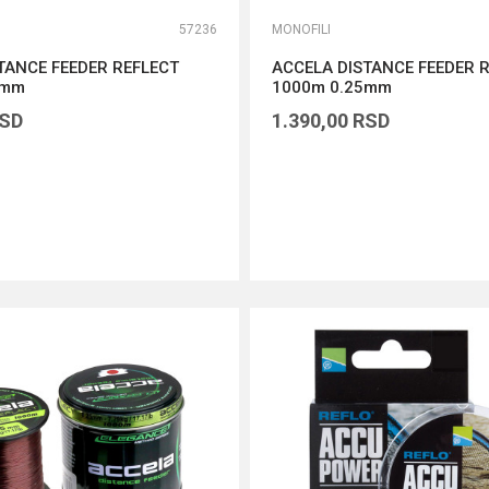
57236
MONOFILI
TANCE FEEDER REFLECT
ACCELA DISTANCE FEEDER 
2mm
1000m 0.25mm
SD
1.390,00
RSD
DODAJ U KORPU
DODAJ U KORPU