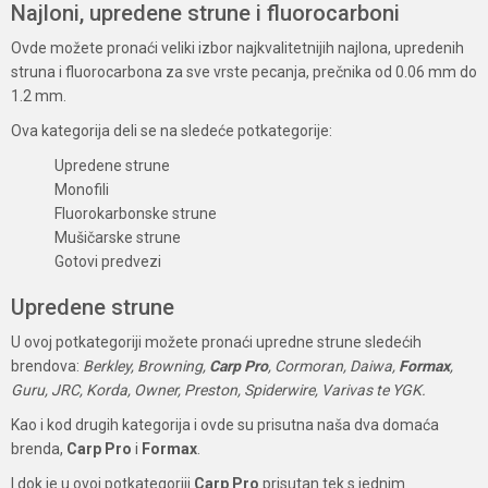
Najloni, upredene strune i fluorocarboni
Ovde možete pronaći veliki izbor najkvalitetnijih najlona, upredenih
struna i fluorocarbona za sve vrste pecanja, prečnika od 0.06 mm do
1.2 mm.
Ova kategorija deli se na sledeće potkategorije:
Upredene strune
Monofili
Fluorokarbonske strune
Mušičarske strune
Gotovi predvezi
Upredene strune
U ovoj potkategoriji možete pronaći upredne strune sledećih
brendova:
Berkley, Browning,
Carp Pro
, Cormoran, Daiwa,
Formax
,
Guru, JRC, Korda, Owner, Preston, Spiderwire, Varivas te YGK.
Kao i kod drugih kategorija i ovde su prisutna naša dva domaća
brenda,
Carp Pro
i
Formax
.
I dok je u ovoj potkategoriji
Carp Pro
prisutan tek s jednim