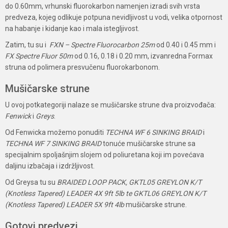
do 0.60mm, vrhunski fluorokarbon namenjen izradi svih vrsta
predveza, kojeg odlikuje potpuna nevidljivost u vodi, velika otpornost
na habanje i kidanje kao i mala istegljivost.
Zatim, tu su i
FXN – Spectre Fluorocarbon 25m
od 0.40 i 0.45 mm i
FX Spectre Fluor 50m
od 0.16, 0.18 i 0.20 mm, izvanredna Formax
struna od polimera presvučenu fluorokarbonom.
Mušičarske strune
U ovoj potkategoriji nalaze se mušičarske strune dva proizvođača:
Fenwick
i
Greys
.
Od Fenwicka možemo ponuditi
TECHNA WF 6 SINKING BRAID
i
TECHNA WF 7 SINKING BRAID
tonuće mušičarske strune sa
specijalnim spoljašnjim slojem od poliuretana koji im povećava
daljinu izbačaja i izdržljivost.
Od Greysa tu su
BRAIDED LOOP PACK, GKTL05 GREYLON K/T
(Knotless Tapered) LEADER 4X 9ft 5lb te GKTL06 GREYLON K/T
(Knotless Tapered) LEADER 5X 9ft 4lb
mušičarske strune.
Gotovi predvezi