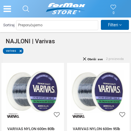
0
Filteri
Sortiraj
NAJLONI | Varivas
varivas
2
proizvoda
Obriši sve
VARIVAS NYLON 600m 80lb
VARIVAS NYLON 600m 95lb