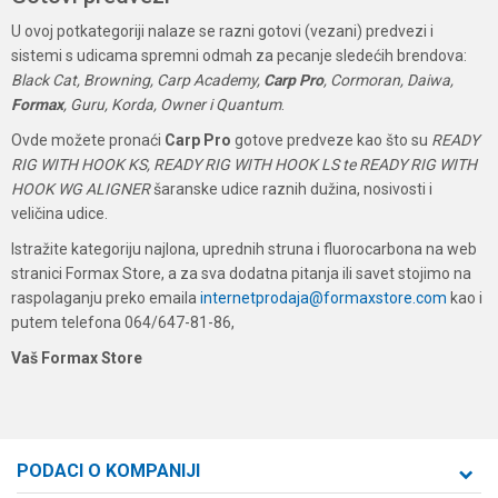
U ovoj potkategoriji nalaze se razni gotovi (vezani) predvezi i
sistemi s udicama spremni odmah za pecanje sledećih brendova:
Black Cat, Browning, Carp Academy,
Carp Pro
, Cormoran, Daiwa,
Formax
, Guru, Korda, Owner i Quantum
.
Ovde možete pronaći
Carp Pro
gotove predveze kao što su
READY
RIG WITH HOOK KS, READY RIG WITH HOOK LS te READY RIG WITH
HOOK WG ALIGNER
šaranske udice raznih dužina, nosivosti i
veličina udice.
Istražite kategoriju najlona, uprednih struna i fluorocarbona na web
stranici Formax Store, a za sva dodatna pitanja ili savet stojimo na
raspolaganju preko emaila
internetprodaja@formaxstore.com
kao i
putem telefona 064/647-81-86,
Vaš Formax Store
PODACI O KOMPANIJI