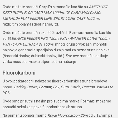
Ovde možete pronaći
Carp Pro
monofile kao što su
AMETHYST
DEEP PURPLE, CP CARP MAX 1000m, CP CARP MAX CAMO,
METHOD+ FLAT FEEDER LINE, SPORT LONG CAST 1000m
u
različitim bojama i debljinama, itd.
Ovde možete pronaći i oko 200 različitih
Formax
monofila kao što
su
ELEGANCE FEEDER PRO 150m, FXN - AVANGER OLIVE 1000m,
FXN - CARP ULTRACAST 150m
i mnogi drugi prvoklasni monofili
najnovije generacije specijalno dizajnirani za razne vrste ribolova
(šaranski ribolov, dubinski ribolov, itd.). Sve ove monofile odlikuje
velika nosivost i visoka otpornost na habanje.
Fluorokarboni
U ovoj potkategoriji nalaze se fluorokarbonske strune brendova
poput:
Berkley, Daiwa,
Formax
, Fox, Guru, Korda, Preston, Varivas te
YGK
.
Ovde smo prisutni s našim proizvodima marke
Formax
i možemo
ponuditi nekoliko tipova fluorokarbonskih struna.
Na primer u ponudi imamo
Royal
Fluorocarbon 25m
od 0.12mm pa