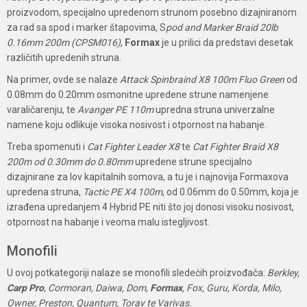
proizvodom, specijalno upredenom strunom posebno dizajniranom
za rad sa spod i marker štapovima, S
pod and Marker Braid 20lb
0.16mm 200m (CPSM016)
,
Formax
je u prilici da predstavi desetak
različitih upredenih struna.
Na primer, ovde se nalaze
Attack Spinbraind X8 100m Fluo Green
od
0.08mm do 0.20mm osmonitne upredene strune namenjene
varaličarenju, te
Avanger PE 110m
upredna struna univerzalne
namene koju odlikuje visoka nosivost i otpornost na habanje.
Treba spomenuti i
Cat Fighter Leader X8
te
Cat Fighter Braid X8
200m od 0.30mm do 0.80mm
upredene strune specijalno
dizajnirane za lov kapitalnih somova, a tu je i najnovija Formaxova
upredena struna,
Tactic PE X4 100m
, od 0.06mm do 0.50mm, koja je
izrađena upredanjem 4 Hybrid PE niti što joj donosi visoku nosivost,
otpornost na habanje i veoma malu istegljivost.
Monofili
U ovoj potkategoriji nalaze se monofili sledećih proizvođača:
Berkley,
Carp Pro
, Cormoran, Daiwa, Dom,
Formax
, Fox, Guru, Korda, Milo,
Owner, Preston, Quantum, Toray te Varivas.