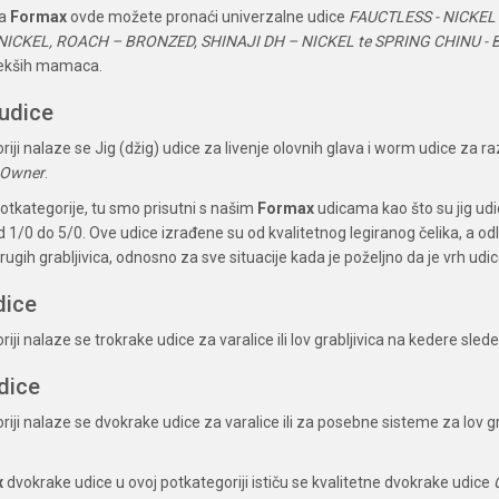
da
Formax
ovde možete pronaći univerzalne udice
FAUCTLESS - NICKEL –
ICKEL, ROACH – BRONZED, SHINAJI DH – NICKEL te SPRING CHINU - 
 mekših mamaca.
 udice
riji nalaze se Jig (džig) udice za livenje olovnih glava i worm udice za 
 Owner
.
potkategorije, tu smo prisutni s našim
Formax
udicama kao što su jig udic
 1/0 do 5/0. Ove udice izrađene su od kvalitetnog legiranog čelika, a odli
rugih grabljivica, odnosno za sve situacije kada je poželjno da je vrh udic
dice
riji nalaze se trokrake udice za varalice ili lov grabljivica na kedere sle
dice
riji nalaze se dvokrake udice za varalice ili za posebne sisteme za lov 
x
dvokrake udice u ovoj potkategoriji ističu se kvalitetne dvokrake udice