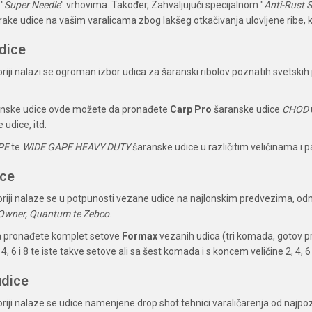
"
Super Needle
" vrhovima. Također, Zahvaljujući specijalnom "
Anti-Rust S
ke udice na vašim varalicama zbog lakšeg otkačivanja ulovljene ribe, ka
dice
riji nalazi se ogroman izbor udica za šaranski ribolov poznatih svetskih
nske udice ovde možete da pronađete
Carp Pro
šaranske udice
CHOD
udice, itd.
PE
te
WIDE GAPE HEAVY DUTY
šaranske udice u različitim veličinama i 
ice
oriji nalaze se u potpunosti vezane udice na najlonskim predvezima, o
 Owner, Quantum te Zebco
.
 pronađete komplet setove
Formax
vezanih udica (tri komada, gotov 
, 6 i 8 te iste takve setove ali sa šest komada i s koncem veličine 2, 4, 6 
udice
riji nalaze se udice namenjene drop shot tehnici varaličarenja od najp