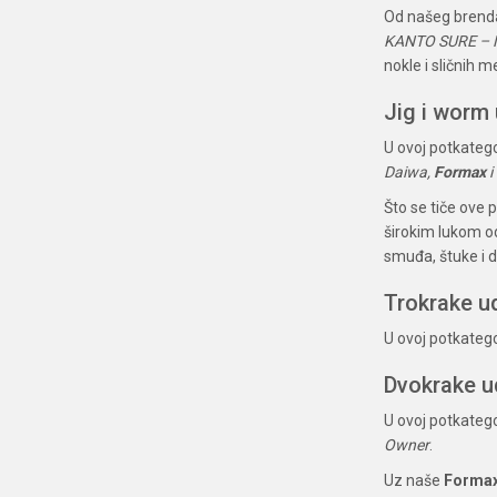
Od našeg bren
KANTO SURE – N
nokle i sličnih
Jig i worm
U ovoj potkatego
Daiwa,
Formax
i
Što se tiče ove 
širokim lukom od
smuđa, štuke i d
Trokrake u
U ovoj potkatego
Dvokrake u
U ovoj potkatego
Owner
.
Uz naše
Forma