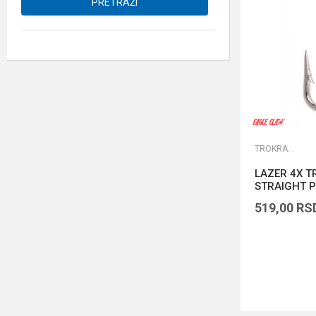
PRETRAŽI
TROKRAKE I DVOKRAKE UDICE
LAZER 4X T
STRAIGHT P
1/0
519,00
RS