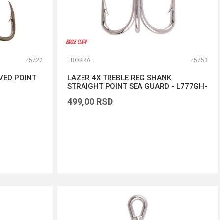
45722
TROKRAKE I DVOKRAKE UDICE
45753
VED POINT
LAZER 4X TREBLE REG SHANK
STRAIGHT POINT SEA GUARD - L777GH-
1
499,00
RSD
DODAJ U KORPU