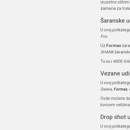
izuzetno oštrim 
zamena za trokra
Šaranske u
U ovoj potkatego
Fox.
Uz
Formax
šara
SHANK
šaranske 
Tu su i
WIDE GA
Vezane ud
U ovoj potkateg
Daiwa,
Formax
,
Ovde možete da
koncem veličina 4
Drop shot 
U ovoj potkatego