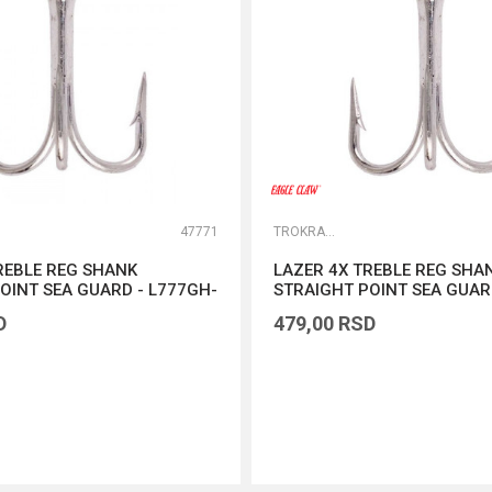
47771
TROKRAKE I DVOKRAKE UDICE
REBLE REG SHANK
LAZER 4X TREBLE REG SHA
OINT SEA GUARD - L777GH-
STRAIGHT POINT SEA GUAR
2
D
479,00
RSD
DODAJ U KORPU
DODAJ U KORPU