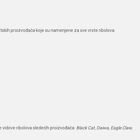
vetskih proizvođača koje su namenjene za sve vrste ribolova.
ge vidove ribolova sledećih proizvođača:
Black Cat, Daiwa, Eagle Claw,