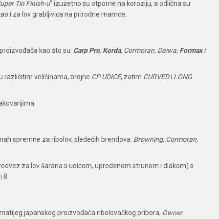
uper Tin Finish-u
" izuzetno su otporne na koroziju, a odlična su
o i za lov grabljivica na prirodne mamce.
 proizvođača kao što su:
Carp Pro
,
Korda
, Cormoran, Daiwa,
Formax
i
u različitim veličinama, brojne
CP UDICE
, zatim
CURVED
i
LONG
pakovanjima.
dmah spremne za ribolov, sledećih brendova:
Browning, Cormoran,
predvez za lov šarana s udicom, upredenom strunom i dlakom) s
i 8.
oznatijeg japanskog proizvođača ribolovačkog pribora,
Owner
.