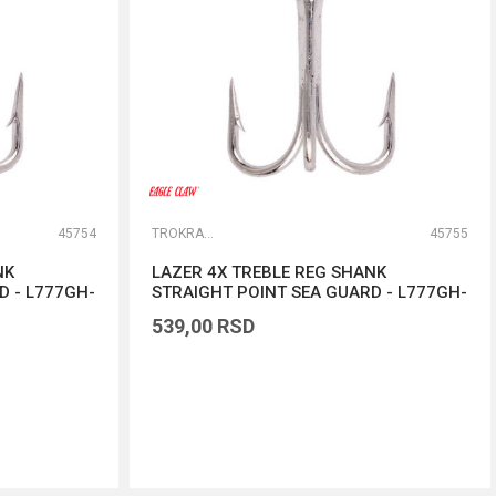
45754
TROKRAKE I DVOKRAKE UDICE
45755
NK
LAZER 4X TREBLE REG SHANK
D - L777GH-
STRAIGHT POINT SEA GUARD - L777GH-
2/0
539,00
RSD
DODAJ U KORPU