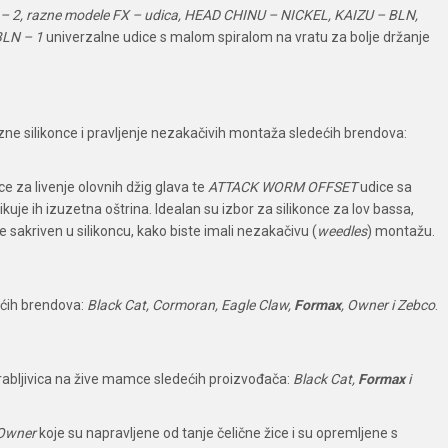
 2, razne modele FX – udica, HEAD CHINU – NICKEL, KAIZU – BLN,
BLN – 1
univerzalne udice s malom spiralom na vratu za bolje držanje
razne silikonce i pravljenje nezakačivih montaža sledećih brendova:
e za livenje olovnih džig glava te
ATTACK WORM OFFSET
udice sa
kuje ih izuzetna oštrina. Idealan su izbor za silikonce za lov bassa,
e sakriven u silikoncu, kako biste imali nezakačivu (
weedles
) montažu.
dećih brendova:
Black Cat, Cormoran, Eagle Claw,
Formax
, Owner i Zebco
.
grabljivica na žive mamce sledećih proizvođača:
Black Cat,
Formax
i
Owner
koje su napravljene od tanje čelične žice i su opremljene s