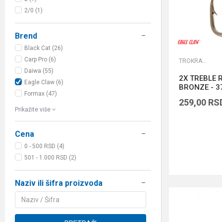
2/0 (1)
Brend
Black Cat (26)
Carp Pro (6)
TROKRAKE I DVOKRAKE UDICE
Daiwa (55)
2X TREBLE 
Eagle Claw (6)
BRONZE - 3
Formax (47)
259,00
RS
Prikažite više
Cena
0 - 500 RSD (4)
501 - 1.000 RSD (2)
Naziv ili šifra proizvoda