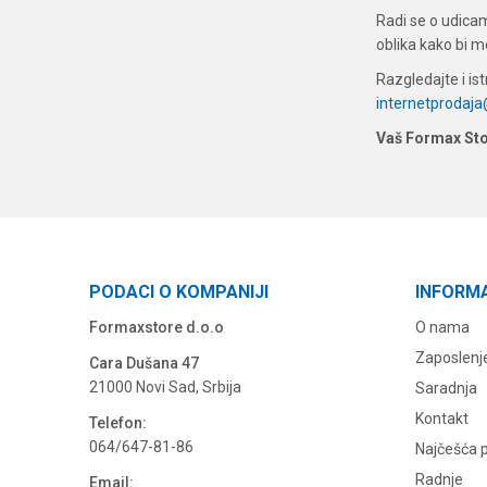
Radi se o udicam
oblika kako bi mo
Razgledajte i is
internetprodaj
Vaš Formax St
PODACI O KOMPANIJI
INFORM
Formaxstore d.o.o
O nama
Zaposlenj
Cara Dušana 47
21000 Novi Sad, Srbija
Saradnja
Kontakt
Telefon:
064/647-81-86
Najčešća p
Radnje
Email: