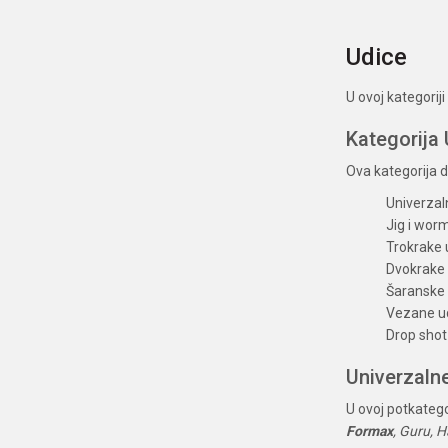
Udice
U ovoj kategorij
Kategorija
Ova kategorija d
Univerzal
Jig i wor
Trokrake 
Dvokrake 
Šaranske 
Vezane u
Drop shot
Univerzaln
U ovoj potkatego
Formax
, Guru, 