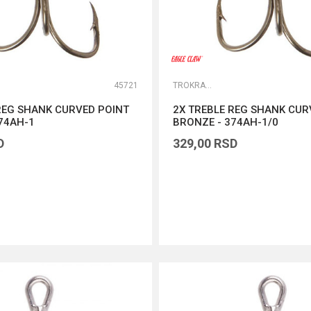
45721
TROKRAKE I DVOKRAKE UDICE
REG SHANK CURVED POINT
2X TREBLE REG SHANK CUR
74AH-1
BRONZE - 374AH-1/0
D
329,00
RSD
DODAJ U KORPU
DODAJ U KORPU