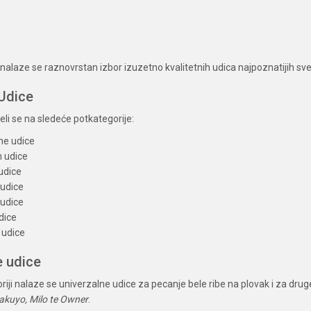
i nalaze se raznovrstan izbor izuzetno kvalitetnih udica najpoznatijih s
 Udice
eli se na sledeće potkategorije:
ne udice
m udice
udice
udice
udice
dice
 udice
e udice
riji nalaze se univerzalne udice za pecanje bele ribe na plovak i za dru
Hakuyo, Milo te Owner
.