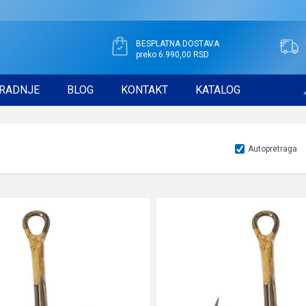
BESPLATNA DOSTAVA
preko 6.990,00 RSD
RADNJE
BLOG
KONTAKT
KATALOG
Autopretraga