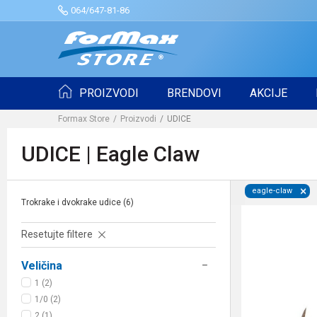
064/647-81-86
PROIZVODI
BRENDOVI
AKCIJE
Formax Store
Proizvodi
UDICE
UDICE | Eagle Claw
eagle-claw
Trokrake i dvokrake udice
(6)
Resetujte filtere
Veličina
1 (2)
1/0 (2)
2 (1)