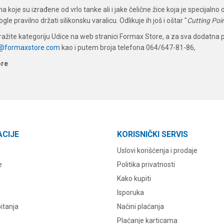
a koje su izrađene od vrlo tanke ali i jake čelične žice koja je specijaln
gle pravilno držati silikonsku varalicu. Odlikuje ih još i oštar "
Cutting Poi
tražite kategoriju Udice na web stranici Formax Store, a za sva dodatna p
a@formaxstore.com
kao i putem broja telefona 064/647-81-86,
ore
ACIJE
KORISNIČKI SERVIS
Uslovi korišćenja i prodaje
e
Politika privatnosti
Kako kupiti
Isporuka
itanja
Načini plaćanja
Plaćanje karticama