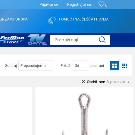
Prijavite se
Registrujte se
0
BRZA ISPORUKA
POMOĆ I NAJČEŠĆA PITANJA
Pretraži sajt
Sortiraj
Prikaži
po strani
6
proizvoda
Obriši sve