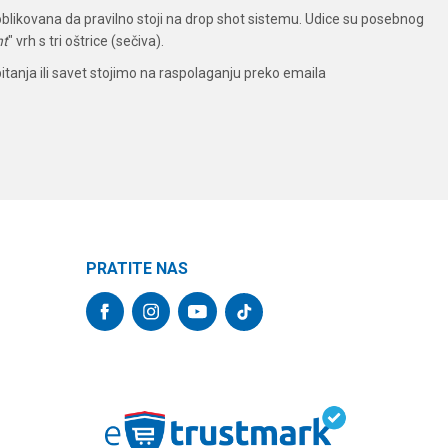
o oblikovana da pravilno stoji na drop shot sistemu. Udice su posebnog
nt
" vrh s tri oštrice (sečiva).
itanja ili savet stojimo na raspolaganju preko emaila
PRATITE NAS