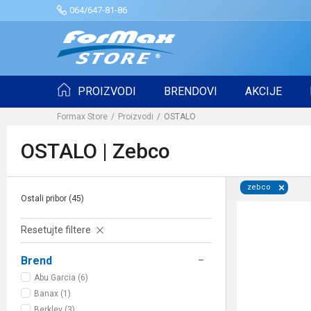
064/647-81-86
PROIZVODI
BRENDOVI
AKCIJE
Formax Store
Proizvodi
OSTALO
OSTALO | Zebco
zebco
Ostali pribor
(45)
Resetujte filtere
Brend
Abu Garcia (6)
Banax (1)
Berkley (3)