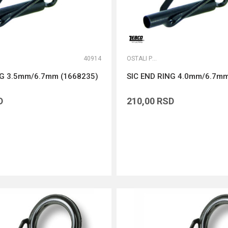
40914
OSTALI PRIBOR
NG 3.5mm/6.7mm (1668235)
SIC END RING 4.0mm/6.7mm
D
210,00
RSD
DODAJ U KORPU
DODAJ U KORPU