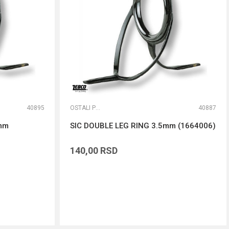
40895
OSTALI PRIBOR
40887
0mm
SIC DOUBLE LEG RING 3.5mm (1664006)
140,00
RSD
DODAJ U KORPU