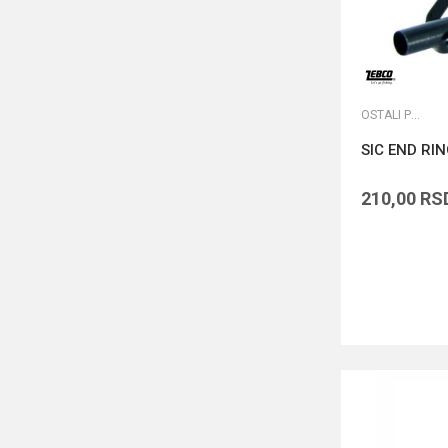
OSTALI PRIBOR
SIC END RI
210,00
RS