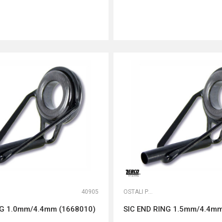
DODAJ U KORPU
DODAJ U KORPU
40905
OSTALI PRIBOR
NG 1.0mm/4.4mm (1668010)
SIC END RING 1.5mm/4.4mm