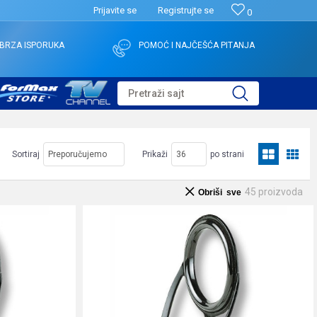
Prijavite se
Registrujte se
0
BRZA ISPORUKA
POMOĆ I NAJČEŠĆA PITANJA
Pretraži sajt
Sortiraj
Prikaži
po strani
45
proizvoda
Obriši sve