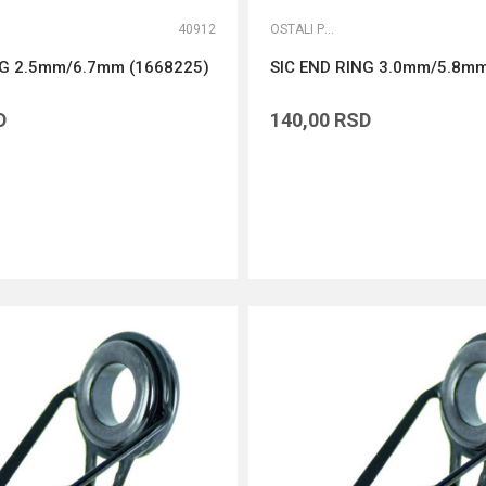
40912
OSTALI PRIBOR
NG 2.5mm/6.7mm (1668225)
SIC END RING 3.0mm/5.8mm
D
140,00
RSD
DODAJ U KORPU
DODAJ U KORPU