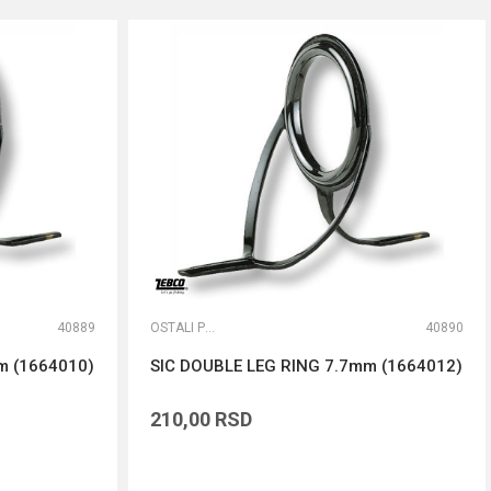
40889
OSTALI PRIBOR
40890
m (1664010)
SIC DOUBLE LEG RING 7.7mm (1664012)
210,00
RSD