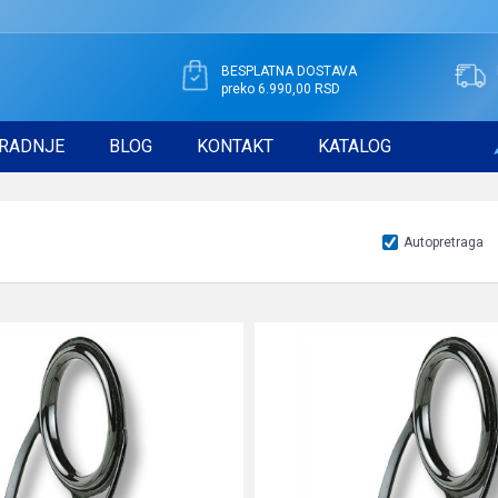
BESPLATNA DOSTAVA
preko 6.990,00 RSD
RADNJE
BLOG
KONTAKT
KATALOG
Autopretraga