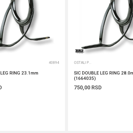
40894
OSTALI PRIBOR
 LEG RING 23.1mm
SIC DOUBLE LEG RING 28.
(1664035)
D
750,00
RSD
DODAJ U KORPU
DODAJ U KORPU