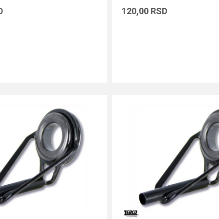
D
120,00
RSD
DODAJ U KORPU
DODAJ U KORPU