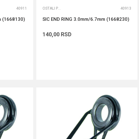
40911
OSTALI PRIBOR
40913
 (1668130)
SIC END RING 3.0mm/6.7mm (1668230)
140,00
RSD
DODAJ U KORPU