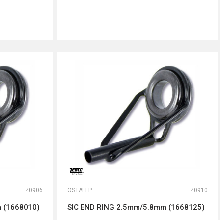
DODAJ U KORPU
40906
OSTALI PRIBOR
40910
 (1668010)
SIC END RING 2.5mm/5.8mm (1668125)