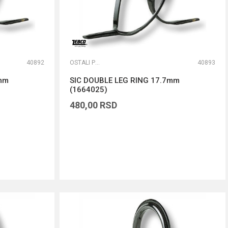
40892
OSTALI PRIBOR
40893
7mm
SIC DOUBLE LEG RING 17.7mm
(1664025)
480,00
RSD
DODAJ U KORPU