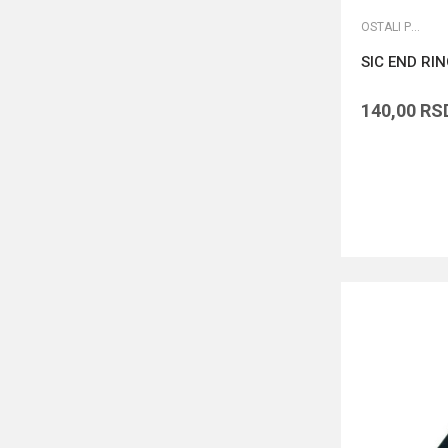
OSTALI PRIBOR
SIC END RI
140,00
RS