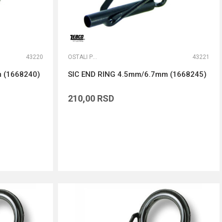
43220
OSTALI PRIBOR
43221
 (1668240)
SIC END RING 4.5mm/6.7mm (1668245)
210,00
RSD
DODAJ U KORPU