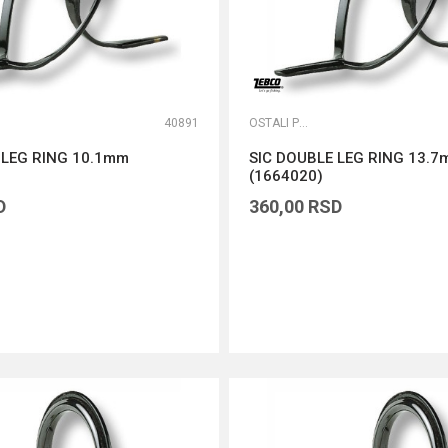
40891
OSTALI PRIBOR
 LEG RING 10.1mm
SIC DOUBLE LEG RING 13.
(1664020)
D
360,00
RSD
DODAJ U KORPU
DODAJ U KORPU