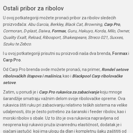
Ostali pribor za ribolov
U ovoj potkategoriji možete pronaći pribor za ribolov sledećih
proizvođača:
Abu Garcia, Berkley, Black Cat, Browning,
Carp Pro
,
Cormoran, D-plast, Daiwa,
Formax
, Guru, Hakuyo, Korda, Milo, Owner,
Quality Exalt, Reload, Ribosport, Shakespeare, Streco 021, Suxxes,
Szuku te Zebco
.
I u ovoj potkategoriji prisutni su proizvodi naša dva brenda,
Formax
i
Carp Pro
.
Od Carp Pro brenda ovde možete pronaći, na primer,
Rondel setove
ribolovačkih štapova i mašinica
, kao i
Blackpool Carp ribolovačke
setove
.
Zatim, u ponudi je i
Carp Pro rukavica za zabacivanje
koju mnoge
šarandžije smatraju važnim delom svoje ribolovačke opreme. Ova
rukavica štiti ruku pri zabacivanju relativno teških sistema na velike
udaljenosti, što je često potrebno za šaranski i feeder ribolov, kao i
morski ribolov s obale. Uz to što je ova rukavica napravljena od
neoprena koji rukavici pruža izvanrednu elastičnost, dodatak je i
ojačani jastučić koji ima ulogu da dlan i kompletnu šaku zaštititi od