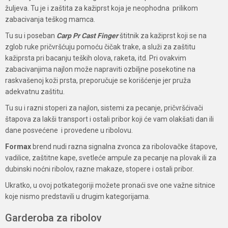
žuljeva. Tu je i zaštita za kažiprst koja je neophodna prilikom
zabacivanja teškog mamca.
Tu su i poseban
Carp Pr Cast Finger
štitnik za kažiprst koji se na
zglob ruke pričvršćuju pomoću čičak trake, a služi za zaštitu
kažiprsta pri bacanju teških olova, raketa, itd. Pri ovakvim
zabacivanjima najlon može napraviti ozbiljne posekotine na
raskvašenoj koži prsta, preporučuje se korišćenje jer pruža
adekvatnu zaštitu.
Tu su i razni stoperi za najlon, sistemi za pecanje, pričvršćivači
štapova za lakši transport i ostali pribor koji će vam olakšati dan ili
dane posvećene i provedene u ribolovu.
Formax
brend nudi razna signalna zvonca za ribolovačke štapove,
vadilice, zaštitne kape, svetleće ampule za pecanje na plovak ili za
dubinski noćni ribolov, razne makaze, stopere i ostali pribor.
Ukratko, u ovoj potkategoriji možete pronaći sve one važne sitnice
koje nismo predstavili u drugim kategorijama.
Garderoba za ribolov