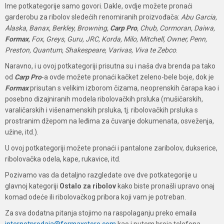
Ime potkategorije samo govori. Dakle, ovdje možete pronaći
garderobu za ribolov sledećih renomiranih proizvođača:
Abu Garcia,
Alaska, Banax, Berkley, Browning,
Carp Pro
, Chub, Cormoran, Daiwa,
Formax
, Fox, Greys, Guru, JRC, Korda, Milo, Mitchell, Owner, Penn,
Preston, Quantum, Shakespeare, Varivas, Viva te Zebco
.
Naravno, i u ovoj potkategoriji prisutna su i naša dva brenda pa tako
od
Carp Pro
-a ovde možete pronaći kačket zeleno-bele boje, dok je
Formax
prisutan s velikim izborom čizama, neoprenskih čarapa kao i
posebno dizajniranih modela ribolovačkih prsluka (mušičarskih,
varaličarskih i višenamenskih prsluka, tj. ribolovačkih prsluka s
prostranim džepom na leđima za čuvanje dokumenata, osveženja,
užine, itd.).
U ovoj potkategoriji možete pronaći i pantalone zaribolov, dukserice,
ribolovačka odela, kape, rukavice, itd.
Pozivamo vas da detaljno razgledate ove dve potkategorije u
glavnoj kategoriji
Ostalo za ribolov
kako biste pronašli upravo onaj
komad odeće ili ribolovačkog pribora koji vam je potreban.
Za sva dodatna pitanja stojimo na raspolaganju preko emaila