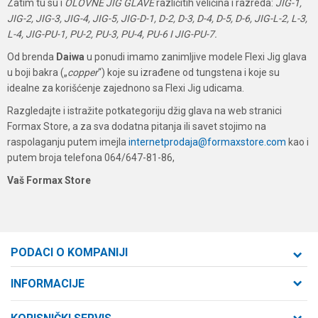
Zatim tu su i
OLOVNE JIG GLAVE
različitih veličina i razreda:
JIG-1,
JIG-2, JIG-3, JIG-4, JIG-5, JIG-D-1, D-2, D-3, D-4, D-5, D-6, JIG-L-2, L-3,
L-4, JIG-PU-1, PU-2, PU-3, PU-4, PU-6 I JIG-PU-7.
Od brenda
Daiwa
u ponudi imamo zanimljive modele Flexi Jig glava
u boji bakra („
copper
“) koje su izrađene od tungstena i koje su
idealne za korišćenje zajednono sa Flexi Jig udicama.
Razgledajte i istražite potkategoriju džig glava na web stranici
Formax Store, a za sva dodatna pitanja ili savet stojimo na
raspolaganju putem imejla
internetprodaja@formaxstore.com
kao i
putem broja telefona 064/647-81-86,
Vaš Formax Store
PODACI O KOMPANIJI
Formaxstore d.o.o
INFORMACIJE
O nama
Cara Dušana 47