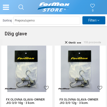
0
Filteri
Sortiraj
Džig glave
155
proizvoda
Obriši sve
FX OLOVNA GLAVA-OWNER
FX OLOVNA GLAVA-OWNER
JIG-3/0-10g - 3 kom.
JIG-3/0-12g - 3 kom.