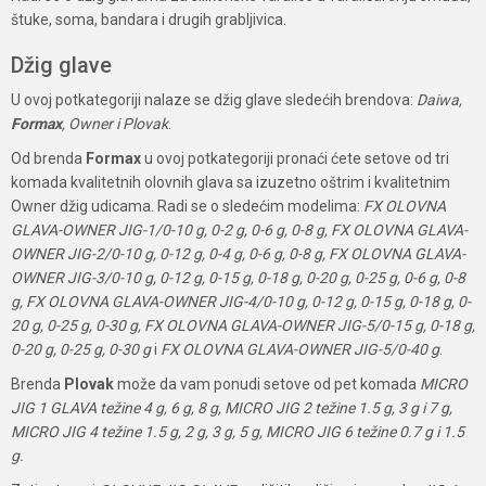
štuke, soma, bandara i drugih grabljivica.
Džig glave
U ovoj potkategoriji nalaze se džig glave sledećih brendova:
Daiwa,
Formax
, Owner i Plovak
.
Od brenda
Formax
u ovoj potkategoriji pronaći ćete setove od tri
komada kvalitetnih olovnih glava sa izuzetno oštrim i kvalitetnim
Owner džig udicama. Radi se o sledećim modelima:
FX OLOVNA
GLAVA-OWNER JIG-1/0-10 g, 0-2 g, 0-6 g, 0-8 g, FX OLOVNA GLAVA-
OWNER JIG-2/0-10 g, 0-12 g, 0-4 g, 0-6 g, 0-8 g, FX OLOVNA GLAVA-
OWNER JIG-3/0-10 g, 0-12 g, 0-15 g, 0-18 g, 0-20 g, 0-25 g, 0-6 g, 0-8
g, FX OLOVNA GLAVA-OWNER JIG-4/0-10 g, 0-12 g, 0-15 g, 0-18 g, 0-
20 g, 0-25 g, 0-30 g, FX OLOVNA GLAVA-OWNER JIG-5/0-15 g, 0-18 g,
0-20 g, 0-25 g, 0-30 g
i
FX OLOVNA GLAVA-OWNER JIG-5/0-40 g
.
Brenda
Plovak
može da vam ponudi setove od pet komada
MICRO
JIG 1 GLAVA težine 4 g, 6 g, 8 g, MICRO JIG 2 težine 1.5 g, 3 g i 7 g,
MICRO JIG 4 težine 1.5 g, 2 g, 3 g, 5 g, MICRO JIG 6 težine 0.7 g i 1.5
g.