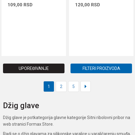
109,00
RSD
120,00
RSD
DODAJ U KORPU
DODAJ U KORPU
UPOREĐIVANJE
FILTERI PROIZVODA
1
2
5
Džig glave
Džig glave je potkategorija glavne kategorije Sitni ribolovni pribor na
web stranici Formax Store.
Radi se o džig glavama za silikonske varalice u varaličarenju smuđa,