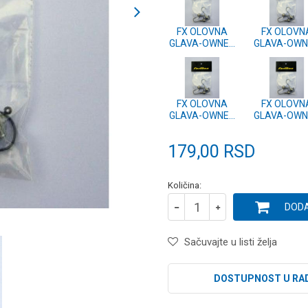
FX OLOVNA
FX OLOVN
GLAVA-OWNER
GLAVA-OWN
JIG-3/0-8g - 3
JIG-3/0-20g 
kom.
kom.
FX OLOVNA
FX OLOVN
GLAVA-OWNER
GLAVA-OWN
JIG-3/0-12g - 3
JIG-3/0-10g 
kom.
kom.
179,00
RSD
Količina:
DODA
Sačuvajte u listi želja
DOSTUPNOST U RA