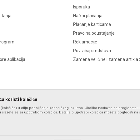
Isporuka
itanja
Načini plaćanja
Plaćanje karticama
Pravo na odustajanje
program
Reklamacije
Povraćaj sredstava
re aplikacija
Zamena veličine i zamena artikla 
a koristi kolačiće
s (kolačiće) u cilju poboljšanja korisničkog iskustva. Ukoliko nastavite da pregledate i 
 slažete se sa upotrebom kolačića. Detalje o upotrebi kolačića možete pogledati na st