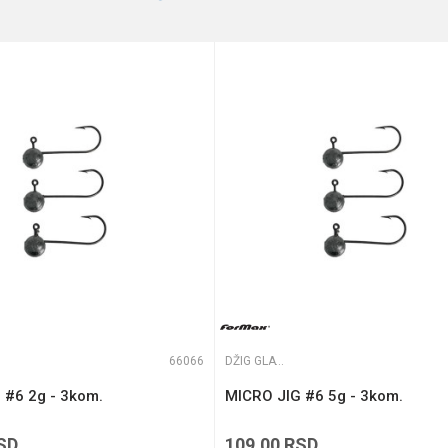
18-g
3/0
te koliko je 4 + 1 :
66066
DŽIG GLAVE
 #6 2g - 3kom.
MICRO JIG #6 5g - 3kom.
SD
109,00
RSD