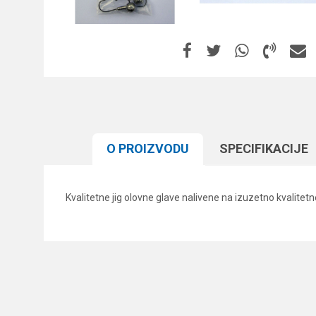
O PROIZVODU
SPECIFIKACIJЕ
Kvalitetne jig olovne glave nalivene na izuzetno kvalitet
Karakteristika
Ime/Nadimak
Kategorija
Brend
Poruka
Količina