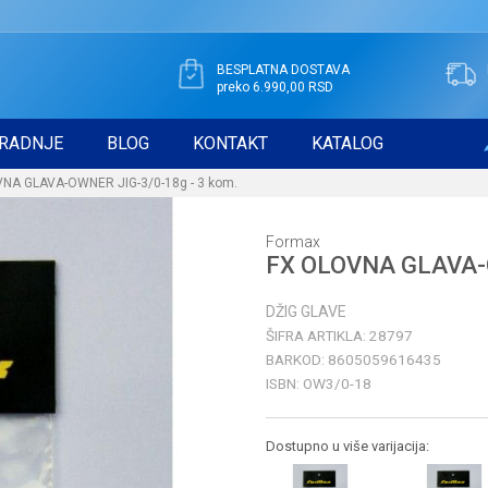
BESPLATNA DOSTAVA
preko 6.990,00 RSD
RADNJE
BLOG
KONTAKT
KATALOG
NA GLAVA-OWNER JIG-3/0-18g - 3 kom.
Formax
FX OLOVNA GLAVA-O
DŽIG GLAVE
ŠIFRA ARTIKLA:
28797
BARKOD:
8605059616435
ISBN:
OW3/0-18
Dostupno u više varijacija: