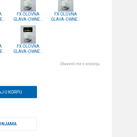
A
FX OLOVNA
FX OLOVNA
ER
GLAVA-OWNER
GLAVA-OWNER
- 3
JIG-3/0-15g - 3
JIG-3/0-6g - 3
kom.
kom.
A
FX OLOVNA
ER
GLAVA-OWNER
- 3
JIG-3/0-18g - 3
kom.
Obavesti me o sniženju
J U KORPU
DNJAMA