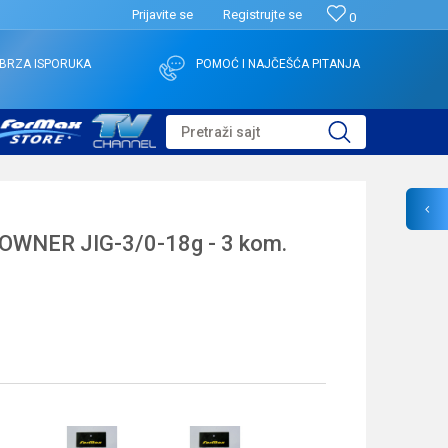
Prijavite se
Registrujte se
0
BRZA ISPORUKA
POMOĆ I NAJČEŠĆA PITANJA
Pretraži sajt
WNER JIG-3/0-18g - 3 kom.