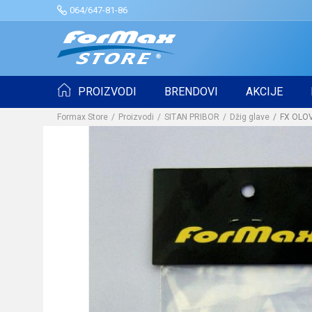
064/647-81-86
PROIZVODI
BRENDOVI
AKCIJE
Formax Store
Proizvodi
SITAN PRIBOR
Džig glave
FX OLOV