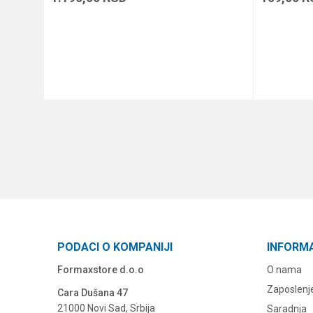
DODAJ U KORPU
PODACI O KOMPANIJI
INFORM
Formaxstore d.o.o
O nama
Zaposlenj
Cara Dušana 47
21000 Novi Sad, Srbija
Saradnja