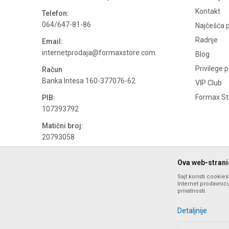
Kontakt
Telefon:
064/647-81-86
Najčešća p
Radnje
Email:
internetprodaja@formaxstore.com
Blog
Privilege 
Račun
Banka Intesa 160-377076-62
VIP Club
Formax Sto
PIB:
107393792
Matični broj:
20793058
PDV broj
Ova web-stranic
694500884
Sajt koristi cookie
Internet prodavnicu
privatnosti.
Detaljnije