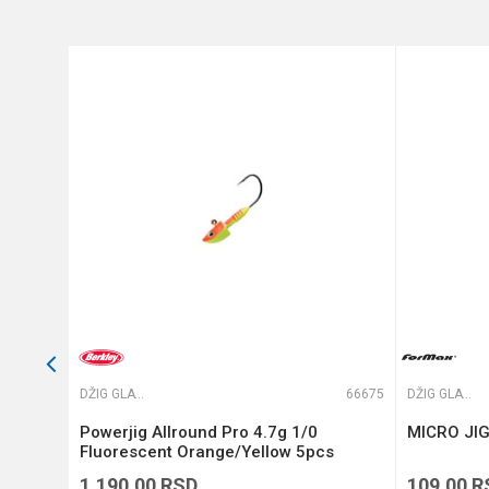
Težina
Veličina
Anti-spam zaštita - izračunaj
POŠALJI
65522
DŽIG GLAVE
66675
DŽIG GLAVE
-2g -
Powerjig Allround Pro 4.7g 1/0
MICRO JIG
Fluorescent Orange/Yellow 5pcs
(1132296)
1.190,00
RSD
109,00
R