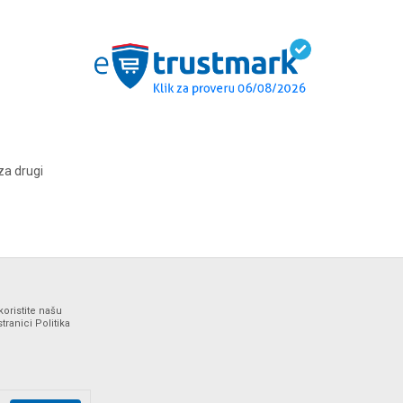
za drugi
koristite našu
ranici Politika