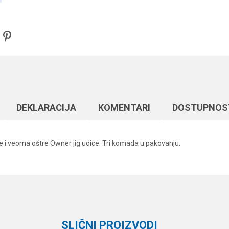
DEKLARACIJA
KOMENTARI
DOSTUPNOS
ne i veoma oštre Owner jig udice. Tri komada u pakovanju.
Vrednost
Email
Džig glave
Formax
3 kom.
SLIČNI PROIZVODI