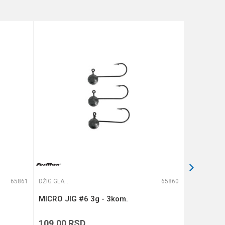
65861
DŽIG GLAVE
65860
DŽIG GLAVE
MICRO JIG #6 3g - 3kom.
MICRO JIG
109,00
RSD
109,00
R