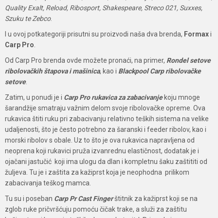
Quality Exalt, Reload, Ribosport, Shakespeare, Streco 021, Suxxes,
Szuku te Zebco
.
I u ovoj potkategoriji prisutni su proizvodi naša dva brenda,
Formax
i
Carp Pro
.
Od Carp Pro brenda ovde možete pronaći, na primer,
Rondel setove
ribolovačkih štapova i mašinica
, kao i
Blackpool Carp ribolovačke
setove
.
Zatim, u ponudi je i
Carp Pro rukavica za zabacivanje
koju mnoge
šarandžije smatraju važnim delom svoje ribolovačke opreme. Ova
rukavica štiti ruku pri zabacivanju relativno teških sistema na velike
udaljenosti, što je često potrebno za šaranski i feeder ribolov, kao i
morski ribolov s obale. Uz to što je ova rukavica napravljena od
neoprena koji rukavici pruža izvanrednu elastičnost, dodatak je i
ojačani jastučić koji ima ulogu da dlan i kompletnu šaku zaštititi od
žuljeva. Tu je i zaštita za kažiprst koja je neophodna prilikom
zabacivanja teškog mamca.
Tu su i poseban
Carp Pr Cast Finger
štitnik za kažiprst koji se na
zglob ruke pričvršćuju pomoću čičak trake, a služi za zaštitu