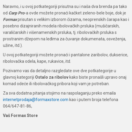
Naravno, i u ovoj potkategoriji prisutna su i naša dva brenda pa tako
od
Carp Pro
-a ovde možete pronaći kačket zeleno-bele boje, dok je
Formax
prisutan s velikim izborom čizama, neoprenskih čarapa kao i
posebno dizajniranih modela ribolovačkih prsluka (mušičarskih,
varaličarskih i višenamenskih prsluka, tj. ribolovačkih prsluka s
prostranim džepom na leđima za čuvanje dokumenata, osveženja,
užine, itd.).
U ovoj potkategoriji možete pronaći i pantalone zaribolov, dukserice,
ribolovačka odela, kape, rukavice, itd.
Pozivamo vas da detaljno razgledate ove dve potkategorije u
glavnoj kategoriji
Ostalo za ribolov
kako biste pronašli upravo onaj
komad odeće ili ribolovačkog pribora koji vam je potreban.
Za sva dodatna pitanja stojimo na raspolaganju preko emaila
internetprodaja@formaxstore.com
kao i putem broja telefona
064/647-81-86,
Vaš Formax Store