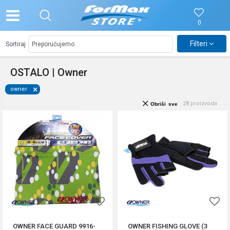
0
Filteri
Sortiraj
OSTALO | Owner
owner
28
proizvoda
Obriši sve
OWNER FACE GUARD 9916-
OWNER FISHING GLOVE (3