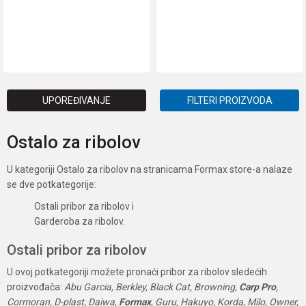
DODAJ U KORPU
DODAJ U KORPU
UPOREĐIVANJE
FILTERI PROIZVODA
Ostalo za ribolov
U kategoriji Ostalo za ribolov na stranicama Formax store-a nalaze
se dve potkategorije:
Ostali pribor za ribolov i
Garderoba za ribolov.
Ostali pribor za ribolov
U ovoj potkategoriji možete pronaći pribor za ribolov sledećih
proizvođača:
Abu Garcia, Berkley, Black Cat, Browning,
Carp Pro
,
Cormoran, D-plast, Daiwa,
Formax
, Guru, Hakuyo, Korda, Milo, Owner,