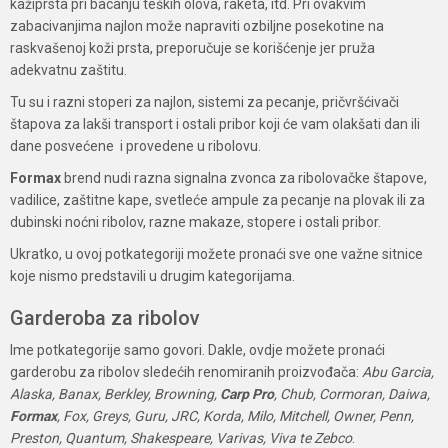
kažiprsta pri bacanju teških olova, raketa, itd. Pri ovakvim
zabacivanjima najlon može napraviti ozbiljne posekotine na
raskvašenoj koži prsta, preporučuje se korišćenje jer pruža
adekvatnu zaštitu.
Tu su i razni stoperi za najlon, sistemi za pecanje, pričvršćivači
štapova za lakši transport i ostali pribor koji će vam olakšati dan ili
dane posvećene i provedene u ribolovu.
Formax
brend nudi razna signalna zvonca za ribolovačke štapove,
vadilice, zaštitne kape, svetleće ampule za pecanje na plovak ili za
dubinski noćni ribolov, razne makaze, stopere i ostali pribor.
Ukratko, u ovoj potkategoriji možete pronaći sve one važne sitnice
koje nismo predstavili u drugim kategorijama.
Garderoba za ribolov
Ime potkategorije samo govori. Dakle, ovdje možete pronaći
garderobu za ribolov sledećih renomiranih proizvođača:
Abu Garcia,
Alaska, Banax, Berkley, Browning,
Carp Pro
, Chub, Cormoran, Daiwa,
Formax
, Fox, Greys, Guru, JRC, Korda, Milo, Mitchell, Owner, Penn,
Preston, Quantum, Shakespeare, Varivas, Viva te Zebco
.