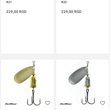
#21
#22
229,00
RSD
229,00
RSD
DODAJ U KORPU
DODAJ U KORPU