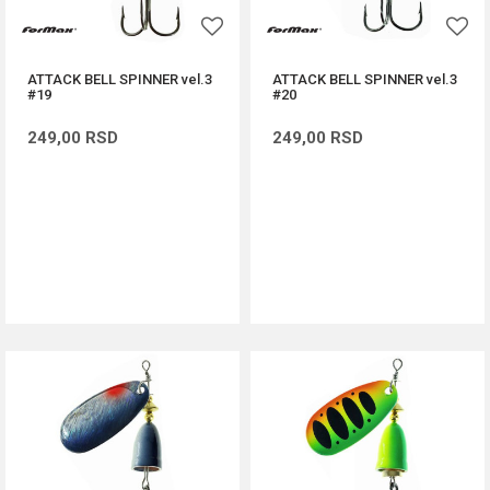
ATTACK BELL SPINNER vel.3
ATTACK BELL SPINNER vel.3
#19
#20
249,00
RSD
249,00
RSD
DODAJ U KORPU
DODAJ U KORPU