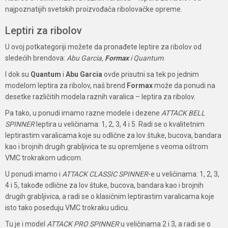
najpoznatijih svetskih proizvođača ribolovačke opreme.
Leptiri za ribolov
U ovoj potkategoriji možete da pronađete leptire za ribolov od
sledećih brendova:
Abu Garcia,
Formax
i Quantum
.
I dok su
Quantum
i
Abu Garcia
ovde prisutni sa tek po jednim
modelom leptira za ribolov, naš brend
Formax
može da ponudi na
desetke različitih modela raznih varalica – leptira za ribolov.
Pa tako, u ponudi imamo razne modele i dezene
ATTACK BELL
SPINNER
leptira u veličinama: 1, 2, 3, 4 i 5. Radi se o kvalitetnim
leptirastim varalicama koje su odlične za lov štuke, bucova, bandara
kao i brojnih drugih grabljivica te su opremljene s veoma oštrom
VMC trokrakom udicom.
U ponudi imamo i
ATTACK CLASSIC SPINNER
-e u veličinama: 1, 2, 3,
4 i 5, takođe odlične za lov štuke, bucova, bandara kao i brojnih
drugih grabljivica, a radi se o klasičnim leptirastim varalicama koje
isto tako poseduju VMC trokraku udicu.
Tu je i model
ATTACK PRO SPINNER
u veličinama 2 i 3, a radi se o