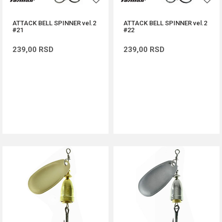
ATTACK BELL SPINNER vel.2
ATTACK BELL SPINNER vel.2
#21
#22
239,00
RSD
239,00
RSD
DODAJ U KORPU
DODAJ U KORPU