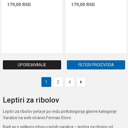
179,00
RSD
179,00
RSD
DODAJ U KORPU
DODAJ U KORPU
UPOREĐIVANJE
FILTERI PROIZVODA
1
2
4
Leptiri za ribolov
Leptiri za ribolov peta je po redu potkategorija glavne kategorije
Varalice na web stranici Formax Store.
Radi se o velikom izboru raznih varalica – leptira za ribolov od