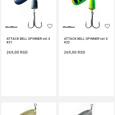
ATTACK BELL SPINNER vel.4
ATTACK BELL SPINNER vel.4
#21
#22
269,00
RSD
269,00
RSD
DODAJ U KORPU
DODAJ U KORPU