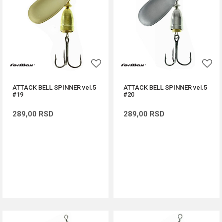
ATTACK BELL SPINNER vel.5
ATTACK BELL SPINNER vel.5
#19
#20
289,00
RSD
289,00
RSD
DODAJ U KORPU
DODAJ U KORPU