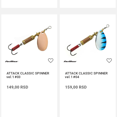
ATTACK CLASSIC SPINNER
ATTACK CLASSIC SPINNER
vel.1 #03
vel.1 #04
149,00
RSD
159,00
RSD