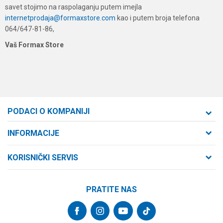
savet stojimo na raspolaganju putem imejla
internetprodaja@formaxstore.com
kao i putem broja telefona
064/647-81-86,
Vaš Formax Store
PODACI O KOMPANIJI
Formaxstore d.o.o
INFORMACIJE
O nama
Cara Dušana 47
KORISNIČKI SERVIS
21000 Novi Sad, Srbija
Zaposlenje
Uslovi korišćenja i prodaje
Saradnja
Telefon:
PRATITE NAS
Politika privatnosti
064/647-81-86
Kontakt
Kako kupiti
Najčešća pitanja
Email:
Isporuka
internetprodaja@formaxstore.com
Radnje