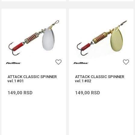
ATTACK CLASSIC SPINNER
ATTACK CLASSIC SPINNER
vel.1 #01
vel.1 #02
149,00
RSD
149,00
RSD
DODAJ U KORPU
DODAJ U KORPU