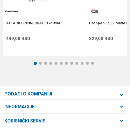
POŠALJI
ATTACK SPINNERBAIT 17g #04
Droppen 6g LF Matte Fl
449,00
RSD
829,00
RSD
1
2
3
4
5
6
7
8
9
10
11
12
PODACI O KOMPANIJI
Formaxstore d.o.o
INFORMACIJE
O nama
Cara Dušana 47
KORISNIČKI SERVIS
21000 Novi Sad, Srbija
Zaposlenje