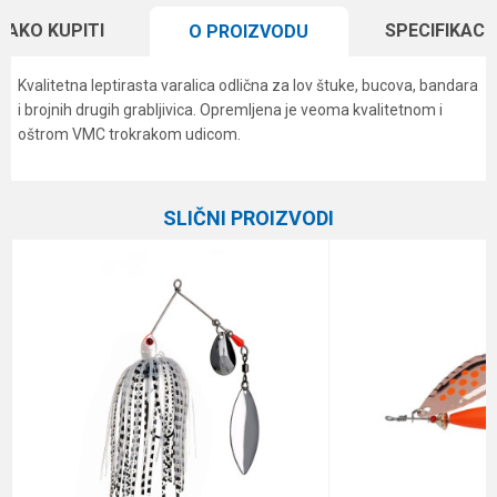
KAKO KUPITI
SPECIFIKACI
O PROIZVODU
Kvalitetna leptirasta varalica odlična za lov štuke, bucova, bandara
i brojnih drugih grabljivica. Opremljena je veoma kvalitetnom i
oštrom VMC trokrakom udicom.
Karakteristika
Vrednost
Ime/Nadimak
Kategorija
Leptiri
SLIČNI PROIZVODI
Brend
Formax
Email
Težina
3.6 g
Veličina
1
Poruka
Anti-spam zaštita - izračunajte koliko je 6 - 1 :