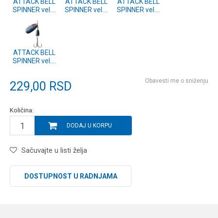
ATTACK BELL
ATTACK BELL
ATTACK BELL
SPINNER vel.1
SPINNER vel.1
SPINNER vel.1
#20
#19
#22
ATTACK BELL
SPINNER vel.1
#21
Obavesti me o sniženju
229,00
RSD
Količina:
DODAJ U KORPU
Sačuvajte u listi želja
DOSTUPNOST U RADNJAMA