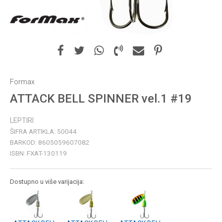
Formax
ATTACK BELL SPINNER vel.1 #19
LEPTIRI
ŠIFRA ARTIKLA:
50044
BARKOD:
8605059607082
ISBN:
FXAT-130119
Dostupno u više varijacija: