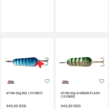
DODAJ U KORPU
DODAJ U KORPU
ATOM 25g BGL (1312827)
ATOM 25g G/GREEN FLASH
(1312830)
949,00
RSD
949,00
RSD