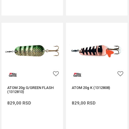
DODAJ U KORPU
DODAJ U KORPU
ATOM 20g G/GREEN FLASH
ATOM 20g K (1312808)
(1312813)
829,00
RSD
829,00
RSD