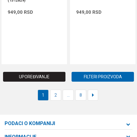
(1312829)
949,00
RSD
949,00
RSD
DODAJ U KORPU
DODAJ U KORPU
UPOREĐIVANJE
FILTERI PROIZVODA
1
2
...
8
PODACI O KOMPANIJI
Formaxstore d.o.o
INFORMACIJE