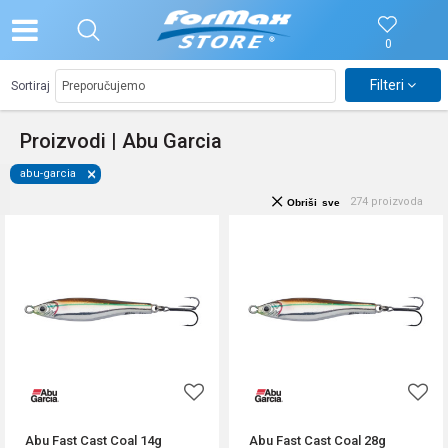
0
Filteri
Sortiraj
Proizvodi | Abu Garcia
abu-garcia
274
proizvoda
Obriši sve
Abu Fast Cast Coal 14g
Abu Fast Cast Coal 28g