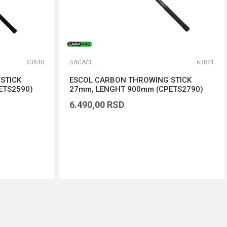
63840
BACAČI BOILA
63841
STICK
ESCOL CARBON THROWING STICK
ETS2590)
27mm, LENGHT 900mm (CPETS2790)
6.490,00
RSD
DODAJ U KORPU