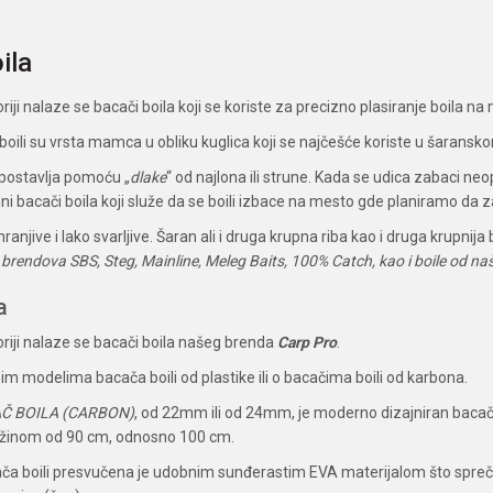
ila
iji nalaze se bacači boila koji se koriste za precizno plasiranje boila na
oili su vrsta mamca u obliku kuglica koji se najčešće koriste u šaransko
 postavlja pomoću „
dlake
“ od najlona ili strune. Kada se udica zabaci n
 bacači boila koji služe da se boili izbace na mesto gde planiramo da 
ranjive i lako svarljive. Šaran ali i druga krupna riba kao i druga krupnij
 brendova SBS, Steg, Mainline, Meleg Baits, 100% Catch, kao i boile od 
a
riji nalaze se bacači boila našeg brenda
Carp Pro
.
nim modelima bacača boili od plastike ili o bacačima boili od karbona.
Č BOILA (CARBON)
, od 22mm ili od 24mm, je moderno dizajniran bacač 
užinom od 90 cm, odnosno 100 cm.
ča boili presvučena je udobnim sunđerastim EVA materijalom što spre