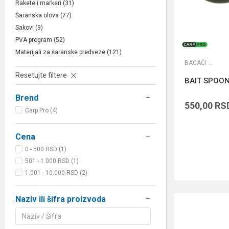
Rakete i markeri
(31)
Šaranska olova
(77)
Sakovi
(9)
PVA program
(52)
Materijali za šaranske predveze
(121)
BACAČI BOILA
Resetujte filtere
BAIT SPOON
Brend
550,00
RS
Carp Pro (4)
Cena
0 - 500 RSD (1)
501 - 1.000 RSD (1)
1.001 - 10.000 RSD (2)
Naziv ili šifra proizvoda