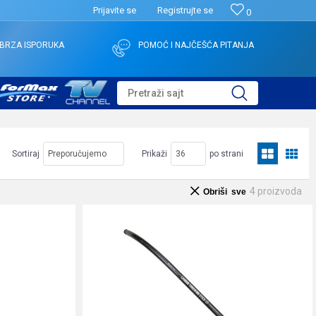
Prijavite se
Registrujte se
0
BRZA ISPORUKA
POMOĆ I NAJČEŠĆA PITANJA
Pretraži sajt
Sortiraj
Prikaži
po strani
4
proizvoda
Obriši sve