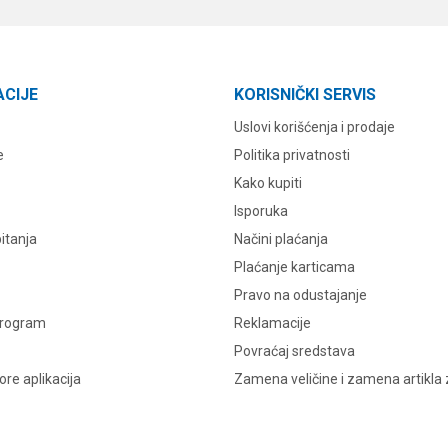
ACIJE
KORISNIČKI SERVIS
Uslovi korišćenja i prodaje
e
Politika privatnosti
Kako kupiti
Isporuka
itanja
Načini plaćanja
Plaćanje karticama
Pravo na odustajanje
program
Reklamacije
Povraćaj sredstava
re aplikacija
Zamena veličine i zamena artikla 