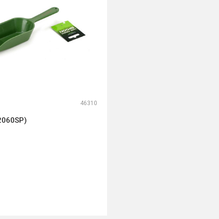
46310
2060SP)
DODAJ U KORPU