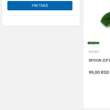
PRETRAŽI
BACAČI BOILA
SPOON (CP
99,00
RSD