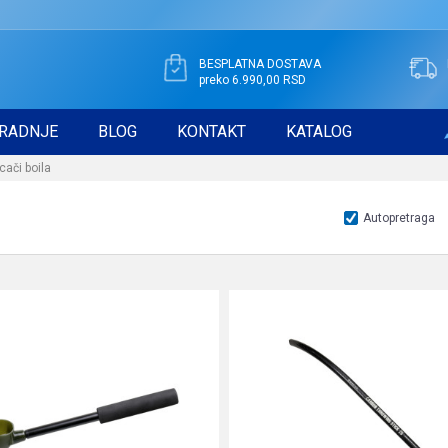
BESPLATNA DOSTAVA
preko 6.990,00 RSD
RADNJE
BLOG
KONTAKT
KATALOG
cači boila
Autopretraga