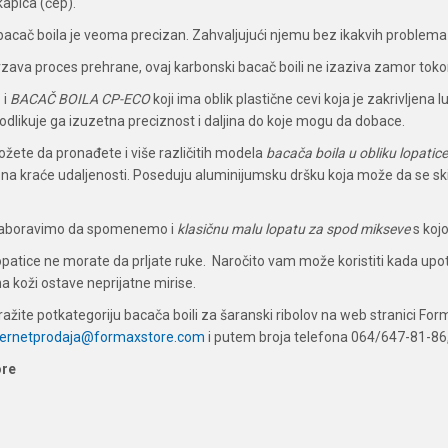
kapica (čep).
bacač boila je veoma precizan. Zahvaljujući njemu bez ikakvih problema
zava proces prehrane, ovaj karbonski bacač boili ne izaziva zamor toko
 i
BACAČ BOILA CP-ECO
koji ima oblik plastične cevi koja je zakrivlje
 odlikuje ga izuzetna preciznost i daljina do koje mogu da dobace.
žete da pronađete i više različitih modela
bacača boila u obliku lopatice
a kraće udaljenosti. Poseduju aluminijumsku dršku koja može da se ski
aboravimo da spomenemo i
klasičnu malu lopatu za spod mikseve
s koj
atice ne morate da prljate ruke. Naročito vam može koristiti kada upotr
na koži ostave neprijatne mirise.
tražite potkategoriju bacača boili za šaranski ribolov na web stranici For
ternetprodaja@formaxstore.com
i putem broja telefona 064/647-81-86
ore