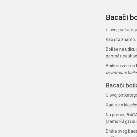
Bacači bo
U ovoj potkategor
Kao što znamo, b
Boil se na udicu
pomoć neophodni
Boile su veoma h
izvanredne boile
Bacači boil
U ovoj potkatego
Radi se o klasič
Na primer,
BACA
(samo 83 g) i d
Drška ovog baca