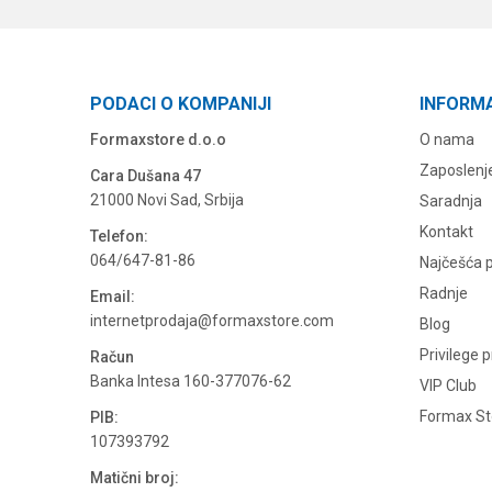
PODACI O KOMPANIJI
INFORM
Formaxstore d.o.o
O nama
Zaposlenj
Cara Dušana 47
21000 Novi Sad, Srbija
Saradnja
Kontakt
Telefon:
064/647-81-86
Najčešća p
Radnje
Email:
internetprodaja@formaxstore.com
Blog
Privilege 
Račun
Banka Intesa 160-377076-62
VIP Club
Formax Sto
PIB:
107393792
Matični broj: