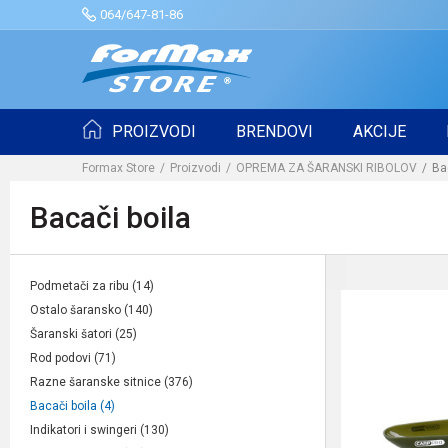
064/647-81-86
PROIZVODI
BRENDOVI
AKCIJE
Formax Store
Proizvodi
OPREMA ZA ŠARANSKI RIBOLOV
Ba
Bacači boila
Podmetači za ribu
(14)
Ostalo šaransko
(140)
Šaranski šatori
(25)
Rod podovi
(71)
Razne šaranske sitnice
(376)
Bacači boila
(4)
Indikatori i swingeri
(130)