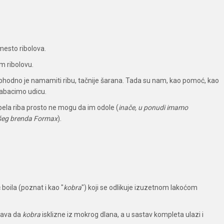
 mesto ribolova.
m ribolovu.
eophodno je namamiti ribu, tačnije šarana. Tada su nam, kao pomoć, kao
zabacimo udicu.
a bela riba prosto ne mogu da im odole (
inače, u ponudi imamo
našeg brenda Formax
).
boila (poznat i kao "
kobra
") koji se odlikuje izuzetnom lakoćom
čava da
kobra
isklizne iz mokrog dlana, a u sastav kompleta ulazi i