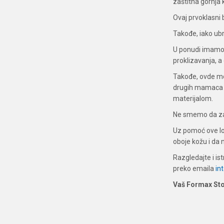
zaštitna gornja 
Ovaj prvoklasni 
Takođe, iako ubr
U ponudi imamo
proklizavanja, a
Takođe, ovde mo
drugih mamaca n
materijalom.
Ne smemo da z
Uz pomoć ove lop
oboje kožu i da 
Razgledajte i is
preko emaila
in
Vaš Formax St