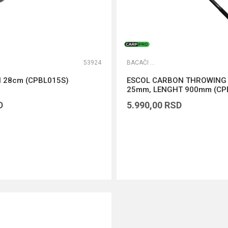
53924
BACAČI BOILA
 28cm (CPBL015S)
ESCOL CARBON THROWING 
25mm, LENGHT 900mm (CP
D
5.990,00
RSD
DODAJ U KORPU
DODAJ U KORPU