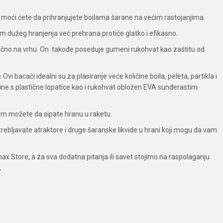
 moći ćete da prihranjujete boilama šarane na većim rastojanjima.
m dužeg hranjenja već prehrana protiče glatko i efikasno.
na lučno na vrhu. On takođe poseduje gumeni rukohvat kao zaštitu od
. Ovi bacači idealni su za plasiranje veće količine boila, peleta, partikla i
ne s plastične lopatice kao i rukohvat obložen EVA sunđerastim
om možete da sipate hranu u raketu.
ebljavate atraktore i druge šaranske likvide u hrani koji mogu da vam
max Store, a za sva dodatna pitanja ili savet stojimo na raspolaganju
,