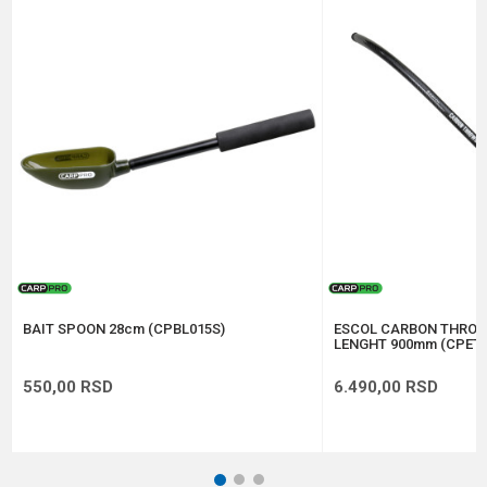
Poruka
Anti-spam zaštita - izračunajte koliko je 9 - 4 :
POŠALJI
BAIT SPOON 28cm (CPBL015S)
ESCOL CARBON THROW
LENGHT 900mm (CPETS
550,00
RSD
6.490,00
RSD
1
2
3