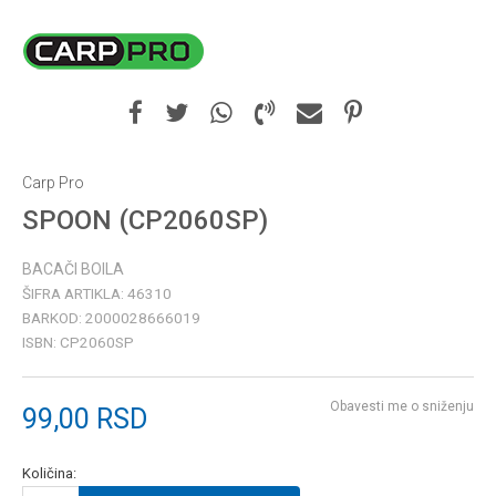
Carp Pro
SPOON (CP2060SP)
BACAČI BOILA
ŠIFRA ARTIKLA:
46310
BARKOD:
2000028666019
ISBN:
CP2060SP
Obavesti me o sniženju
99,00
RSD
Količina: