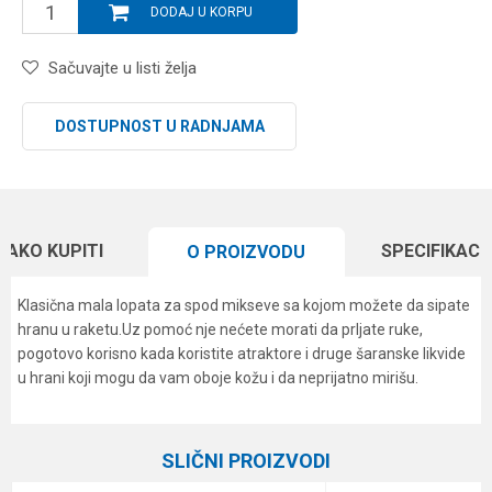
DODAJ U KORPU
Sačuvajte u listi želja
DOSTUPNOST U RADNJAMA
KAKO KUPITI
SPECIFIKACI
O PROIZVODU
Klasična mala lopata za spod mikseve sa kojom možete da sipate
hranu u raketu.Uz pomoć nje nećete morati da prljate ruke,
pogotovo korisno kada koristite atraktore i druge šaranske likvide
u hrani koji mogu da vam oboje kožu i da neprijatno mirišu.
Karakteristika
Vrednost
Ime/Nadimak
Kategorija
Bacači boila
SLIČNI PROIZVODI
Brend
Carp Pro
Email