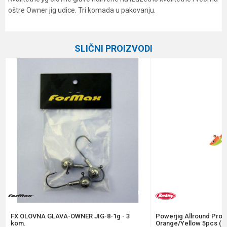
oštre Owner jig udice. Tri komada u pakovanju.
Karakteristika
Vrednost
Ime/Nadimak
Kategorija
Džig glave
SLIČNI PROIZVODI
Brend
Formax
Email
Poruka
Anti-spam zaštita - izračunajte koliko je 2 + 3 :
POŠALJI
FX OLOVNA GLAVA-OWNER JIG-8-1g - 3
Powerjig Allround Pro 
kom.
Orange/Yellow 5pcs (1