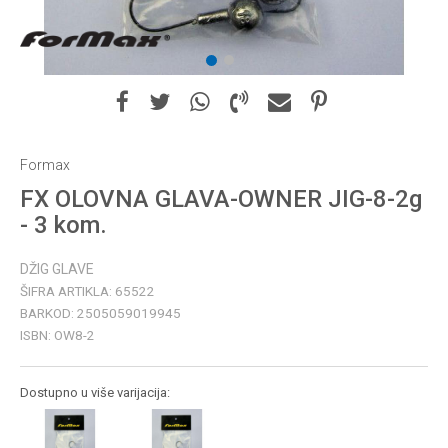
1
2
Formax
FX OLOVNA GLAVA-OWNER JIG-8-2g
- 3 kom.
DŽIG GLAVE
ŠIFRA ARTIKLA:
65522
BARKOD:
2505059019945
ISBN:
OW8-2
Dostupno u više varijacija: