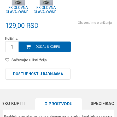
FX OLOVNA
FX OLOVNA
GLAVA-OWNER
GLAVA-OWNER
JIG-8-2g - 3
JIG-8-1g - 3
kom.
kom.
Obavesti me o sniženju
129,00
RSD
Količina:
DODAJ U KORPU
Sačuvajte u listi želja
DOSTUPNOST U RADNJAMA
KAKO KUPITI
SPECIFIKACI
O PROIZVODU
Kvalitetne jig olovne glave nalivene na izuzetno kvalitetne i veoma