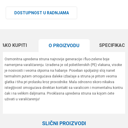
DOSTUPNOST U RADNJAMA
KAKO KUPITI
SPECIFIKACI
O PROIZVODU
Osmonitna upredena struna najnovije generacije i fluo-zelene boje
namenjena varaličarenju. Izrađena je od polietilenskih (PE) vlakana, visoke
je nosivosti i veoma otporna na habanje. Poseban spoljašnji sloj nanet
termalnim putem omogućava daleke izbačaje a struna je pritom veoma
glatka i tiha pri prolasku kroz provodnike. Mala odnosno skoro nikakva
istegljivost omogućava direktan kontakt sa varalicom i momentalnu kontru
čak i na velikim daljinama. Prvoklasna upredena struna sa kojom ćete
uživati u varaličarenju!
Karakteristika
Vrednost
Ime/Nadimak
Kategorija
Upredene strune
SLIČNI PROIZVODI