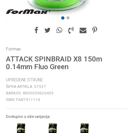
1
2
Formax
ATTACK SPINBRAID X8 150m
0.14mm Fluo Green
UPREDENE STRUNE
ŠIFRA ARTIKLA:
57537
BARKOD:
8605059626403
ISBN:
FXAT-911114
Dostupno u više varijacija: