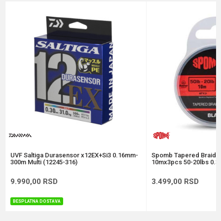
Brend
Formax
Email
Dužina
150 m
Nosivost
9.18 kg
Poruka
Prečnik
0.14 mm
Anti-spam zaštita - izračunajte koliko je 9 - 4 :
POŠALJI
UVF Saltiga Durasensor x12EX+Si3 0.16mm-
Spomb Tapered Braide
300m Multi (12245-316)
10mx3pcs 50-20lbs 0.3
9.990,00
RSD
3.499,00
RSD
BESPLATNA DOSTAVA