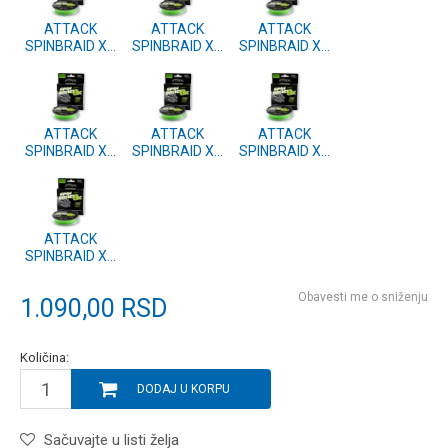
ATTACK
ATTACK
ATTACK
SPINBRAID X8
SPINBRAID X8
SPINBRAID X8
150m 0.16mm
150m 0.12mm
150m 0.08mm
Fluo Green
Fluo Green
Fluo Green
ATTACK
ATTACK
ATTACK
SPINBRAID X8
SPINBRAID X8
SPINBRAID X8
150m 0.14mm
150m 0.20mm
150m 0.18mm
Fluo Green
Fluo Green
Fluo Green
ATTACK
SPINBRAID X8
150m 0.10mm
Fluo Green
Obavesti me o sniženju
1.090,00
RSD
Količina:
DODAJ U KORPU
Sačuvajte u listi želja