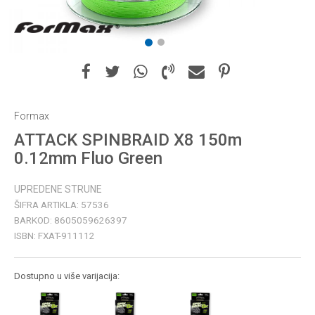
1
2
Formax
ATTACK SPINBRAID X8 150m
0.12mm Fluo Green
UPREDENE STRUNE
ŠIFRA ARTIKLA:
57536
BARKOD:
8605059626397
ISBN:
FXAT-911112
Dostupno u više varijacija: