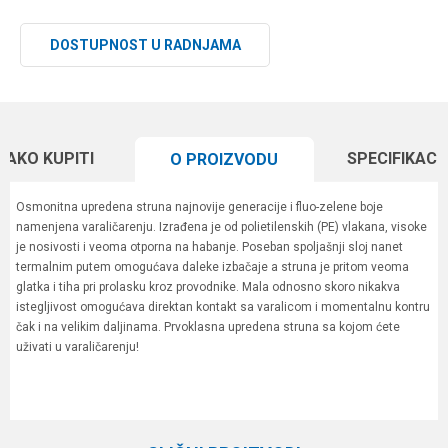
DOSTUPNOST U RADNJAMA
KAKO KUPITI
SPECIFIKACI
O PROIZVODU
Osmonitna upredena struna najnovije generacije i fluo-zelene boje
namenjena varaličarenju. Izrađena je od polietilenskih (PE) vlakana, visoke
je nosivosti i veoma otporna na habanje. Poseban spoljašnji sloj nanet
termalnim putem omogućava daleke izbačaje a struna je pritom veoma
glatka i tiha pri prolasku kroz provodnike. Mala odnosno skoro nikakva
istegljivost omogućava direktan kontakt sa varalicom i momentalnu kontru
čak i na velikim daljinama. Prvoklasna upredena struna sa kojom ćete
uživati u varaličarenju!
Karakteristika
Vrednost
Ime/Nadimak
Kategorija
Upredene strune