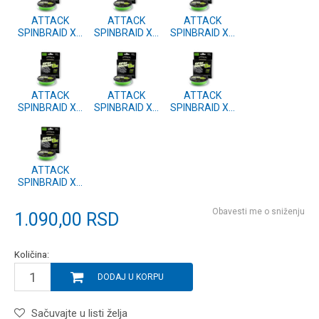
ATTACK
ATTACK
ATTACK
SPINBRAID X8
SPINBRAID X8
SPINBRAID X8
150m 0.16mm
150m 0.12mm
150m 0.08mm
Fluo Green
Fluo Green
Fluo Green
ATTACK
ATTACK
ATTACK
SPINBRAID X8
SPINBRAID X8
SPINBRAID X8
150m 0.14mm
150m 0.20mm
150m 0.18mm
Fluo Green
Fluo Green
Fluo Green
ATTACK
SPINBRAID X8
150m 0.10mm
Fluo Green
Obavesti me o sniženju
1.090,00
RSD
Količina:
DODAJ U KORPU
Sačuvajte u listi želja