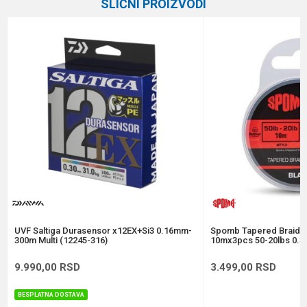
SLIČNI PROIZVODI
Brend
Formax
Email
Dužina
150 m
Nosivost
8.19 kg
Poruka
Prečnik
0.12 mm
Anti-spam zaštita - izračunajte koliko je 2 + 3 :
POŠALJI
UVF Saltiga Durasensor x12EX+Si3 0.16mm-
Spomb Tapered Braide
300m Multi (12245-316)
10mx3pcs 50-20lbs 0.3
9.990,00
RSD
3.499,00
RSD
BESPLATNA DOSTAVA