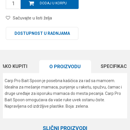
DODAJ U KORPU
Sačuvajte u listi želja
DOSTUPNOST U RADNJAMA
KAKO KUPITI
SPECIFIKACI
O PROIZVODU
Carp Pro Bait Spoon je posebna kašičica za rad sa mamcem.
Idealna za mešanje mamaca, punjenje u raketu, spužvu, čamac i
druge uređaje za isporuku mamaca do mesta pecanja. Carp Pro
Bait Spoon omogućava da vaše ruke uvek ostanu čiste.
Napravljena od izdržljive plastike. Boja: zelena.
Karakteristika
Vrednost
Ime/Nadimak
Kategorija
Razne šaranske sitnice
SLIČNI PROIZVODI