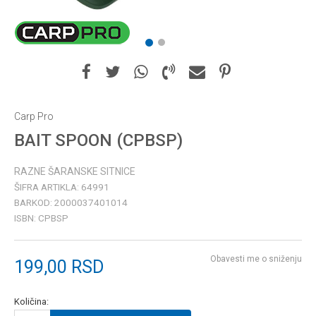
1
2
Carp Pro
BAIT SPOON (CPBSP)
RAZNE ŠARANSKE SITNICE
ŠIFRA ARTIKLA:
64991
BARKOD:
2000037401014
ISBN:
CPBSP
Obavesti me o sniženju
199,00
RSD
Količina: