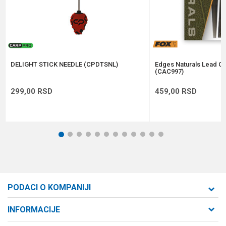
Anti-spam zaštita - izračunajte koliko je 6 - 1 :
POŠALJI
DELIGHT STICK NEEDLE (CPDTSNL)
Edges Naturals Lead Cli
(CAC997)
299,00
RSD
459,00
RSD
1
2
3
4
5
6
7
8
9
10
11
12
PODACI O KOMPANIJI
Formaxstore d.o.o
INFORMACIJE