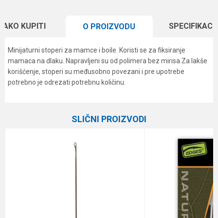
KAKO KUPITI
SPECIFIKACI
O PROIZVODU
Minijaturni stoperi za mamce i boile. Koristi se za fiksiranje
mamaca na dlaku. Napravljeni su od polimera bez mirisa.Za lakše
korišćenje, stoperi su međusobno povezani i pre upotrebe
potrebno je odrezati potrebnu količinu.
Karakteristika
Vrednost
Ime/Nadimak
Kategorija
Razne šaranske sitnice
SLIČNI PROIZVODI
Brend
Carp Pro
Email
Poruka