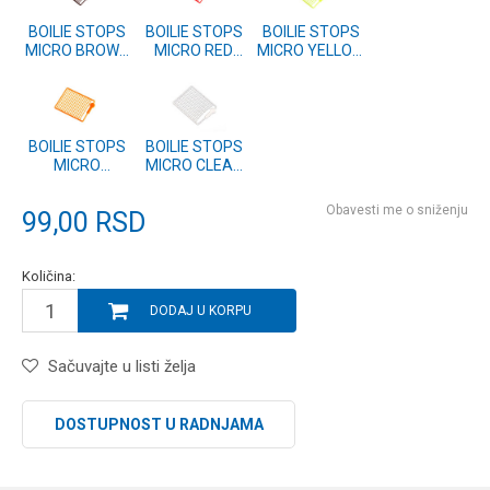
BOILIE STOPS
BOILIE STOPS
BOILIE STOPS
MICRO BROWN
MICRO RED
MICRO YELLOW
(SP111578-06)
(SP111578-05)
(SP111578-04)
BOILIE STOPS
BOILIE STOPS
MICRO
MICRO CLEAR
ORANGE
(SP111578-01)
(SP111578-02)
Obavesti me o sniženju
99,00
RSD
Količina:
DODAJ U KORPU
Sačuvajte u listi želja
DOSTUPNOST U RADNJAMA