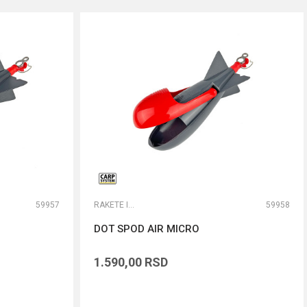
59957
RAKETE I MARKERI
59958
DOT SPOD AIR MICRO
1.590,00
RSD