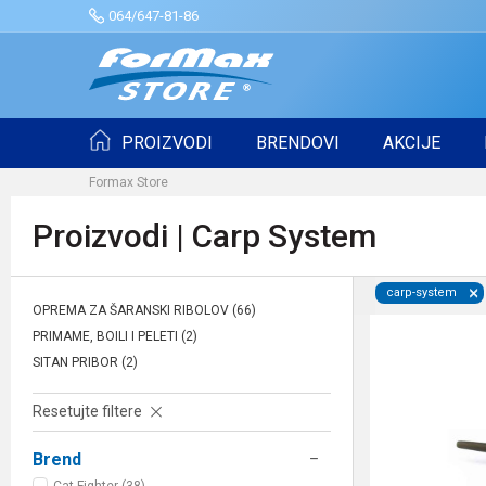
064/647-81-86
PROIZVODI
BRENDOVI
AKCIJE
Formax Store
Proizvodi | Carp System
carp-system
OPREMA ZA ŠARANSKI RIBOLOV
(66)
PRIMAME, BOILI I PELETI
(2)
SITAN PRIBOR
(2)
Resetujte filtere
Brend