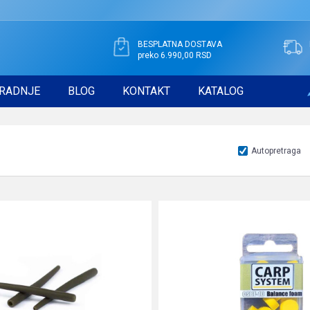
BESPLATNA DOSTAVA
preko 6.990,00 RSD
RADNJE
BLOG
KONTAKT
KATALOG
Autopretraga