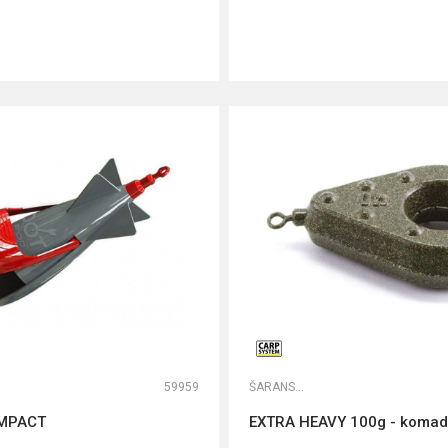
DODAJ U KORPU
DODAJ U KORPU
59959
ŠARANSKA OLOVA
IMPACT
EXTRA HEAVY 100g - komad