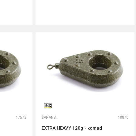
DODAJ U KORPU
17572
ŠARANSKA OLOVA
18870
EXTRA HEAVY 120g - komad