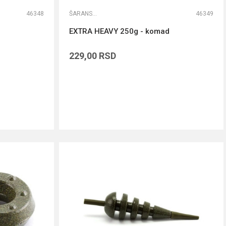
46348
ŠARANSKA OLOVA
46349
EXTRA HEAVY 250g - komad
229,00
RSD
DODAJ U KORPU