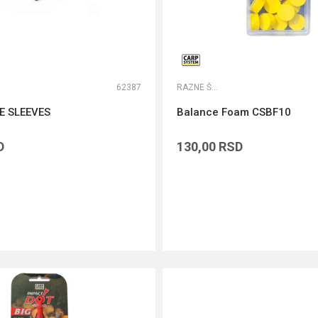
62387
RAZNE ŠARANSKE SITNICE
E SLEEVES
Balance Foam CSBF10
D
130,00
RSD
DODAJ U KORPU
DODAJ U KORPU