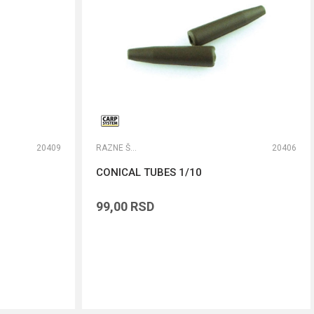
20409
RAZNE ŠARANSKE SITNICE
20406
CONICAL TUBES 1/10
99,00
RSD
DODAJ U KORPU