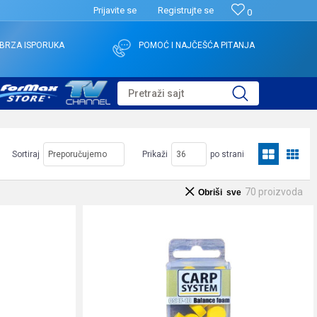
Prijavite se
Registrujte se
0
BRZA ISPORUKA
POMOĆ I NAJČEŠĆA PITANJA
Pretraži sajt
Sortiraj
Prikaži
po strani
70
proizvoda
Obriši sve