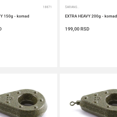
18871
ŠARANSKA OLOVA
Y 150g - komad
EXTRA HEAVY 200g - komad
D
199,00
RSD
DODAJ U KORPU
DODAJ U KORPU