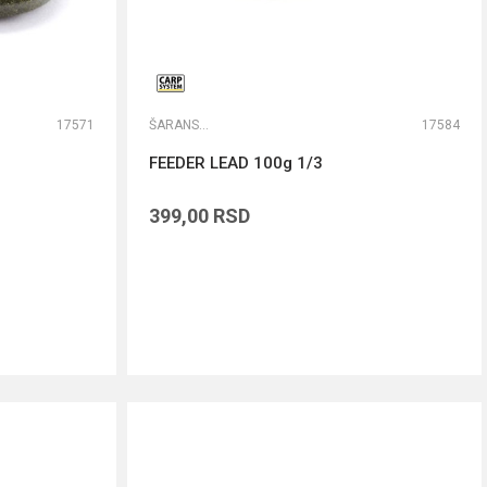
17571
ŠARANSKA OLOVA
17584
FEEDER LEAD 100g 1/3
399,00
RSD
DODAJ U KORPU