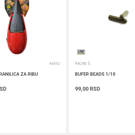
66552
RAZNE ŠARANSKE SITNICE
RANILICA ZA RIBU
BUFER BEADS 1/10
SD
99,00
RSD
DODAJ U KORPU
DODAJ U KORPU