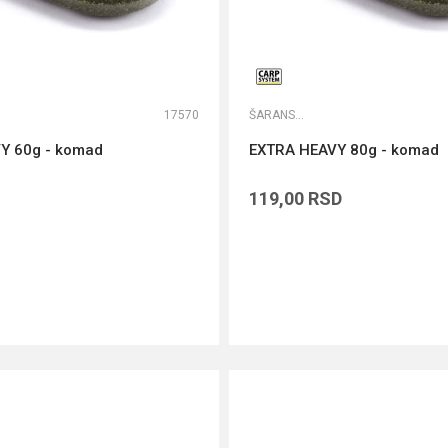
17570
ŠARANSKA OLOVA
Y 60g - komad
EXTRA HEAVY 80g - komad
119,00
RSD
DODAJ U KORPU
DODAJ U KORPU