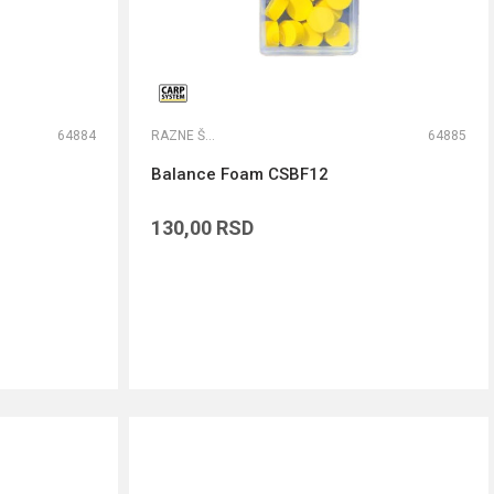
64884
RAZNE ŠARANSKE SITNICE
64885
Balance Foam CSBF12
130,00
RSD
DODAJ U KORPU