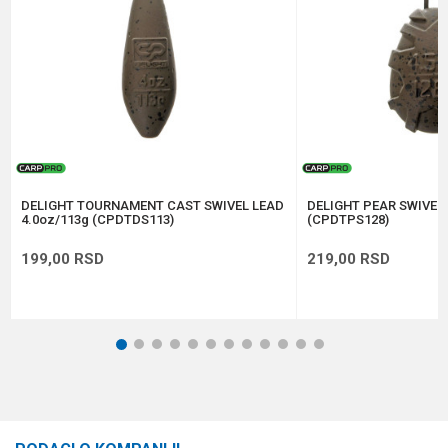
Anti-spam zaštita - izračunajte koliko je 4 + 1 :
POŠALJI
DELIGHT TOURNAMENT CAST SWIVEL LEAD
DELIGHT PEAR SWIVEL 
4.0oz/113g (CPDTDS113)
(CPDTPS128)
199,00
RSD
219,00
RSD
1
2
3
4
5
6
7
8
9
10
11
12