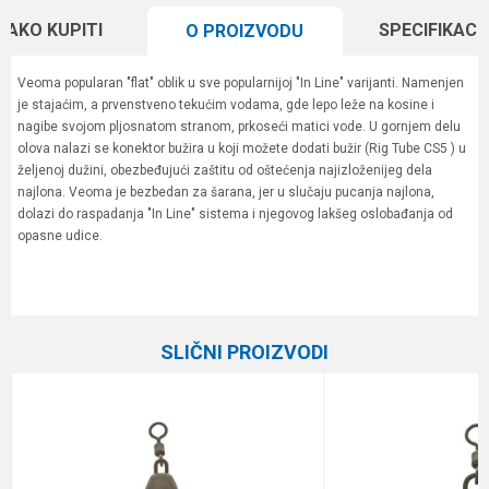
KAKO KUPITI
SPECIFIKACI
O PROIZVODU
Veoma popularan "flat" oblik u sve popularnijoj "In Line" varijanti. Namenjen
je stajaćim, a prvenstveno tekućim vodama, gde lepo leže na kosine i
nagibe svojom pljosnatom stranom, prkoseći matici vode. U gornjem delu
olova nalazi se konektor bužira u koji možete dodati bužir (Rig Tube CS5 ) u
željenoj dužini, obezbeđujući zaštitu od oštećenja najizloženijeg dela
najlona. Veoma je bezbedan za šarana, jer u slučaju pucanja najlona,
dolazi do raspadanja "In Line" sistema i njegovog lakšeg oslobađanja od
opasne udice.
Karakteristika
Vrednost
Ime/Nadimak
Kategorija
Šaranska olova
SLIČNI PROIZVODI
Brend
Carp System
Email
Komada
2
Težina
70 g
Poruka