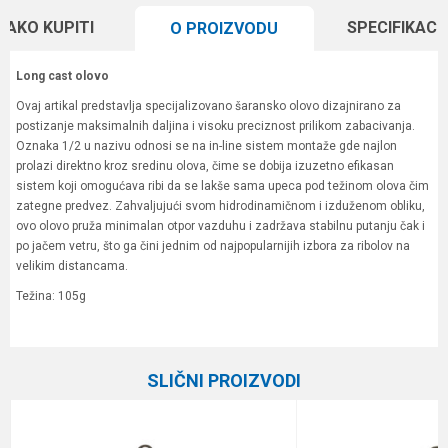
KAKO KUPITI
SPECIFIKACI
O PROIZVODU
Long cast olovo
Ovaj artikal predstavlja specijalizovano šaransko olovo dizajnirano za
postizanje maksimalnih daljina i visoku preciznost prilikom zabacivanja.
Oznaka 1/2 u nazivu odnosi se na in-line sistem montaže gde najlon
prolazi direktno kroz sredinu olova, čime se dobija izuzetno efikasan
sistem koji omogućava ribi da se lakše sama upeca pod težinom olova čim
zategne predvez. Zahvaljujući svom hidrodinamičnom i izduženom obliku,
ovo olovo pruža minimalan otpor vazduhu i zadržava stabilnu putanju čak i
po jačem vetru, što ga čini jednim od najpopularnijih izbora za ribolov na
velikim distancama.
Težina: 105g
Karakteristika
Vrednost
Ime/Nadimak
Kategorija
Šaranska olova
SLIČNI PROIZVODI
Brend
Carp System
Email
Komada
2