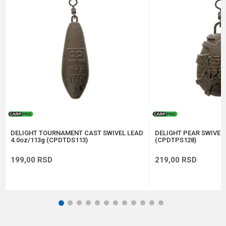
Težina
105 g
Poruka
Anti-spam zaštita - izračunajte koliko je 6 - 1 :
POŠALJI
DELIGHT TOURNAMENT CAST SWIVEL LEAD
DELIGHT PEAR SWIVEL 
4.0oz/113g (CPDTDS113)
(CPDTPS128)
199,00
RSD
219,00
RSD
1
2
3
4
5
6
7
8
9
10
11
12