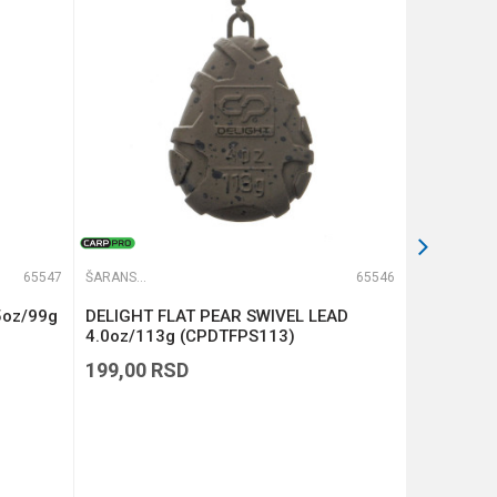
65547
ŠARANSKA OLOVA
65546
ŠARANSKA OLOVA
5oz/99g
DELIGHT FLAT PEAR SWIVEL LEAD
DELIGHT 
4.0oz/113g (CPDTFPS113)
3.5oz/99
199,00
RSD
199,00
R