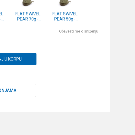
EL
FLAT SWIVEL
FLAT SWIVEL
-
PEAR 70g -
PEAR 50g -
komad
komad
Obavesti me o sniženju
J U KORPU
DNJAMA