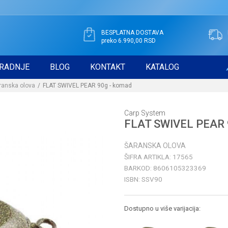
BESPLATNA DOSTAVA
preko 6.990,00 RSD
RADNJE
BLOG
KONTAKT
KATALOG
ranska olova
FLAT SWIVEL PEAR 90g - komad
Carp System
FLAT SWIVEL PEAR 
ŠARANSKA OLOVA
ŠIFRA ARTIKLA:
17565
BARKOD:
8606105323369
ISBN:
SSV90
Dostupno u više varijacija: