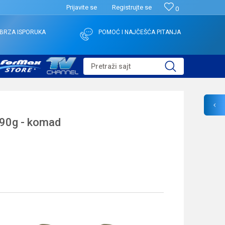
Prijavite se
Registrujte se
0
BRZA ISPORUKA
POMOĆ I NAJČEŠĆA PITANJA
Pretraži sajt
90g - komad