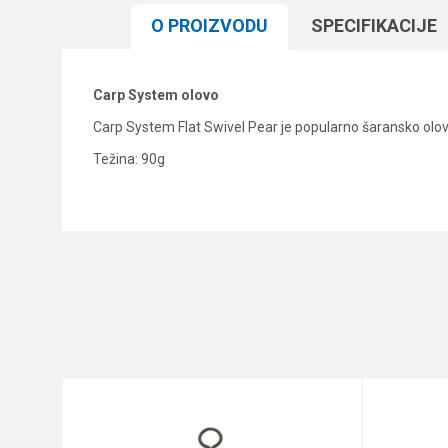
O PROIZVODU
SPECIFIKACIJЕ
Carp System olovo
Carp System Flat Swivel Pear je popularno šaransko olov
Težina: 90g
Karakteristika
Ime/Nadimak
Kategorija
Brend
Poruka
Komada
Težina
Anti-spam zaštita - izračunajt