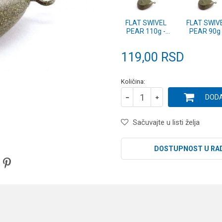
FLAT SWIVEL
FLAT SWIV
PEAR 110g -
PEAR 90g 
komad
komad
119,00
RSD
Količina:
DODA
Sačuvajte u listi želja
DOSTUPNOST U RA