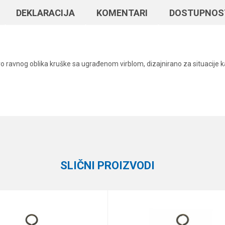
DEKLARACIJA
KOMENTARI
DOSTUPNOS
o ravnog oblika kruške sa ugrađenom virblom, dizajnirano za situacije k
Vrednost
Email
Šaranska olova
Carp System
1
SLIČNI PROIZVODI
90 g
e koliko je 9 - 4 :