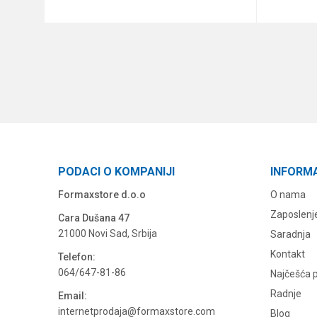
DODAJ U KORPU
PODACI O KOMPANIJI
INFORM
Formaxstore d.o.o
O nama
Zaposlenj
Cara Dušana 47
21000 Novi Sad, Srbija
Saradnja
Kontakt
Telefon:
064/647-81-86
Najčešća p
Radnje
Email:
internetprodaja@formaxstore.com
Blog