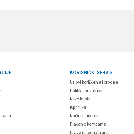
DODAJ U KORPU
DODAJ U KORPU
ACIJE
KORISNIČKI SERVIS
Uslovi korišćenja i prodaje
e
Politika privatnosti
Kako kupiti
Isporuka
itanja
Načini plaćanja
Plaćanje karticama
Pravo na odustajanje