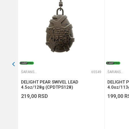
POŠALJI
65538
ŠARANSKA OLOVA
65549
ŠARANSKA OLOVA
WIVEL
DELIGHT PEAR SWIVEL LEAD
DELIGHT P
4.5oz/128g (CPDTPS128)
4.0oz/113
219,00
RSD
199,00
R