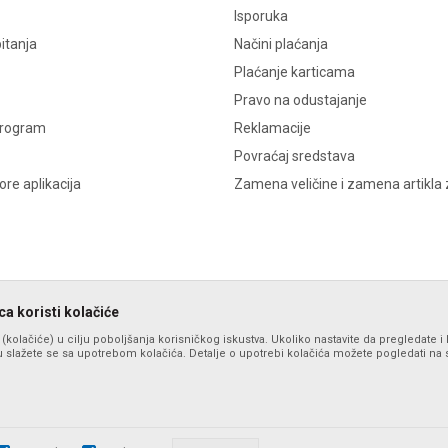
Isporuka
itanja
Načini plaćanja
Plaćanje karticama
Pravo na odustajanje
program
Reklamacije
Povraćaj sredstava
re aplikacija
Zamena veličine i zamena artikla 
a koristi kolačiće
s (kolačiće) u cilju poboljšanja korisničkog iskustva. Ukoliko nastavite da pregledate i 
 slažete se sa upotrebom kolačića. Detalje o upotrebi kolačića možete pogledati na st