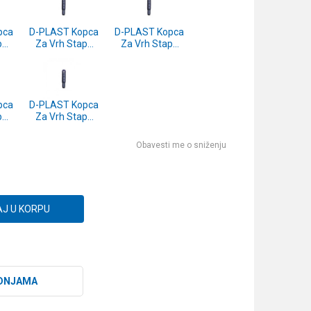
pca
D-PLAST Kopca
D-PLAST Kopca
pa
Za Vrh Stapa
Za Vrh Stapa
-
(f) 2.3mm -
(f) 1.0mm -
komad
komad
pca
D-PLAST Kopca
pa
Za Vrh Stapa
-
(f) 1.5mm -
komad
Obavesti me o sniženju
J U KORPU
DNJAMA