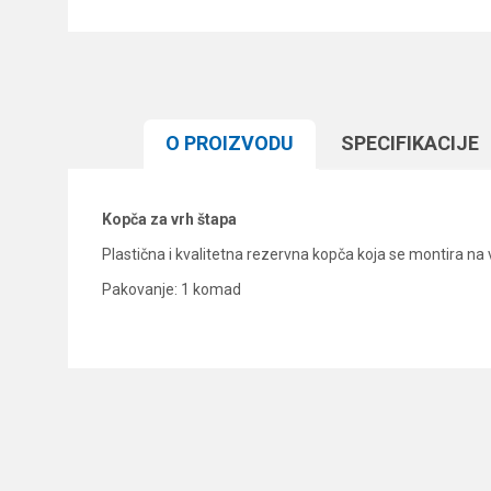
O PROIZVODU
SPECIFIKACIJЕ
Kopča za vrh štapa
Plastična i kvalitetna rezervna kopča koja se montira na
Pakovanje: 1 komad
Karakteristika
Ime/Nadimak
Kategorija
Brend
Poruka