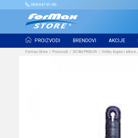
064/647-81-86
PROIZVODI
BRENDOVI
AKCIJE
Formax Store
Proizvodi
SITAN PRIBOR
Virble, kopče i alkice