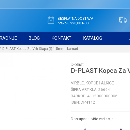
BESPLATNA DOSTAVA
preko 6.990,00 RSD
RADNJE
BLOG
KONTAKT
KATALOG
D-PLAST Kopca Za Vrh Stapa (f) 1.5mm - komad
D-plast
D-PLAST Kopca Za V
VIRBLE, KOPČE I ALKICE
ŠIFRA ARTIKLA:
26664
BARKOD:
4112000000006
ISBN:
DP4112
Dostupno u više varijacija: