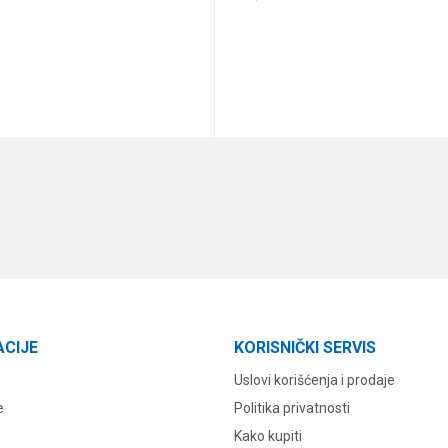
DODAJ U KORPU
DODAJ U KORPU
ACIJE
KORISNIČKI SERVIS
Uslovi korišćenja i prodaje
e
Politika privatnosti
Kako kupiti