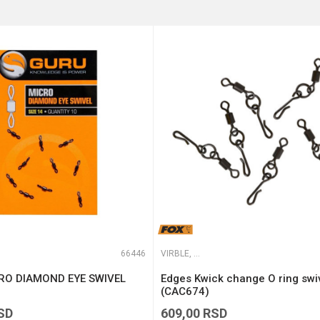
te koliko je 2 + 3 :
66446
VIRBLE, KOPČE I ALKICE
RO DIAMOND EYE SWIVEL
Edges Kwick change O ring swi
(CAC674)
SD
609,00
RSD