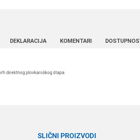
DEKLARACIJA
KOMENTARI
DOSTUPNOS
 vrh direktnog plovkaroškog štapa.
Vrednost
Email
Virble, kopče i alkice
D-plast
SLIČNI PROIZVODI