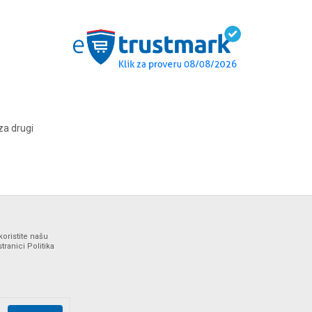
za drugi
koristite našu
ranici Politika