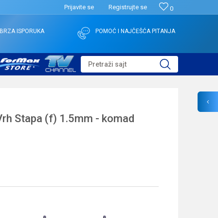
Prijavite se
Registrujte se
0
BRZA ISPORUKA
POMOĆ I NAJČEŠĆA PITANJA
Pretraži sajt
rh Stapa (f) 1.5mm - komad