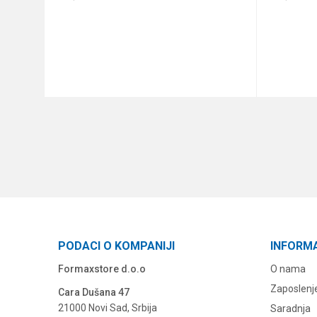
DODAJ U KORPU
PODACI O KOMPANIJI
INFORM
Formaxstore d.o.o
O nama
Zaposlenj
Cara Dušana 47
21000 Novi Sad, Srbija
Saradnja