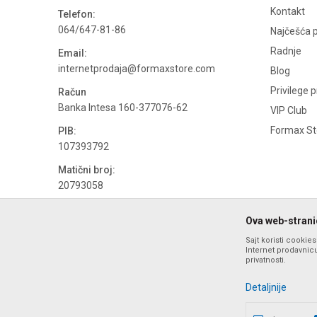
Kontakt
Telefon:
064/647-81-86
Najčešća p
Radnje
Email:
internetprodaja@formaxstore.com
Blog
Privilege 
Račun
Banka Intesa 160-377076-62
VIP Club
Formax Sto
PIB:
107393792
Matični broj:
20793058
PDV broj
Ova web-stranic
694500884
Sajt koristi cookie
Internet prodavnicu
privatnosti.
Detaljnije