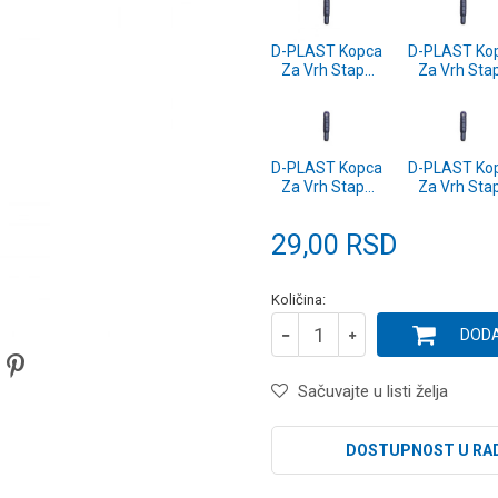
D-PLAST Kopca
D-PLAST Ko
Za Vrh Stapa
Za Vrh Sta
(f) 1.2mm -
(f) 2.5mm 
komad
komad
D-PLAST Kopca
D-PLAST Ko
Za Vrh Stapa
Za Vrh Sta
(f) 2.0mm -
(f) 1.8mm 
komad
komad
29,00
RSD
Količina:
DODA
Sačuvajte u listi želja
DOSTUPNOST U RA