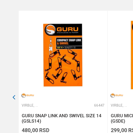
Anti-spam zaštita - izračunaj
POŠALJI
49771
VIRBLE, KOPČE I ALKICE
66447
VIRBLE, KOPČE I ALKICE
8)
GURU SNAP LINK AND SWIVEL SIZE 14
GURU MIC
(GSLS14)
(GSDE)
480,00
RSD
299,00
R