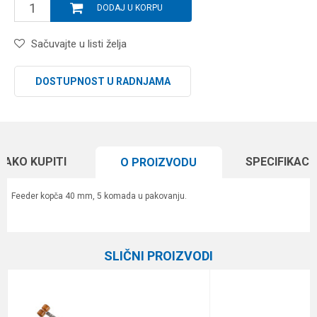
DODAJ U KORPU
Sačuvajte u listi želja
DOSTUPNOST U RADNJAMA
KAKO KUPITI
SPECIFIKACI
O PROIZVODU
Feeder kopča 40 mm, 5 komada u pakovanju.
Karakteristika
Vrednost
Ime/Nadimak
Kategorija
Razna oprema za feeder
SLIČNI PROIZVODI
Brend
D-plast
Email