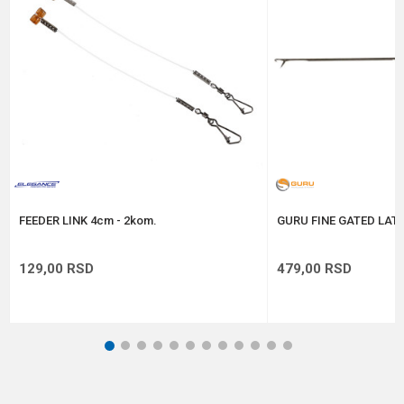
Poruka
Anti-spam zaštita - izračunajte koliko je 2 + 3 :
POŠALJI
FEEDER LINK 4cm - 2kom.
GURU FINE GATED LAT
129,00
RSD
479,00
RSD
1
2
3
4
5
6
7
8
9
10
11
12