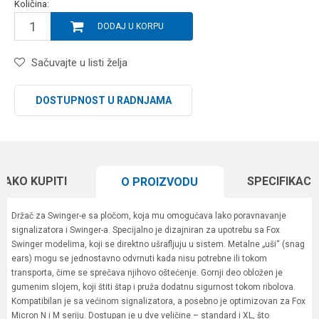
Količina:
DODAJ U KORPU
Sačuvajte u listi želja
DOSTUPNOST U RADNJAMA
KAKO KUPITI
SPECIFIKACI
O PROIZVODU
Držač za Swinger-e sa pločom, koja mu omogućava lako poravnavanje
signalizatora i Swinger-a. Specijalno je dizajniran za upotrebu sa Fox
Swinger modelima, koji se direktno ušrafljuju u sistem. Metalne „uši“ (snag
ears) mogu se jednostavno odvrnuti kada nisu potrebne ili tokom
transporta, čime se sprečava njihovo oštećenje. Gornji deo obložen je
gumenim slojem, koji štiti štap i pruža dodatnu sigurnost tokom ribolova.
Kompatibilan je sa većinom signalizatora, a posebno je optimizovan za Fox
Micron N i M seriju. Dostupan je u dve veličine – standard i XL, što