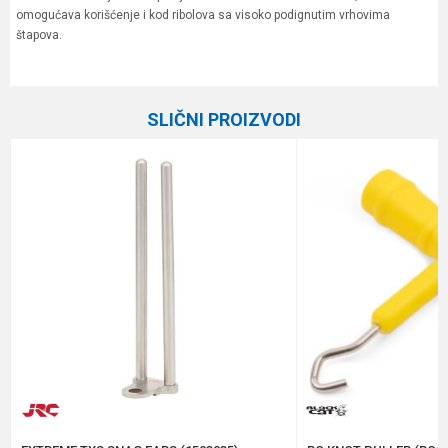
omogućava korišćenje i kod ribolova sa visoko podignutim vrhovima
štapova.
Karakteristika
Vrednost
Ime/Nadimak
Kategorija
Držači štapova
SLIČNI PROIZVODI
Brend
Fox
Email
Poruka
Anti-spam zaštita - izračunajte koliko je 9 - 4 :
POŠALJI