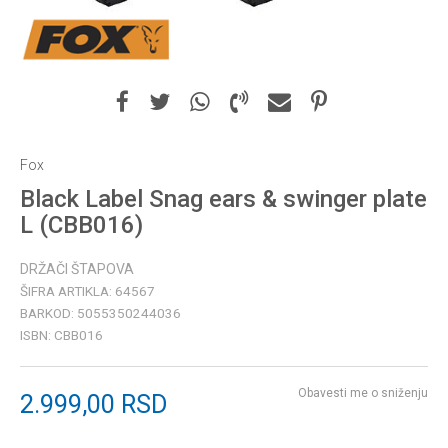
Fox
Black Label Snag ears & swinger plate
L (CBB016)
DRŽAČI ŠTAPOVA
ŠIFRA ARTIKLA:
64567
BARKOD:
5055350244036
ISBN:
CBB016
Obavesti me o sniženju
2.999,00
RSD