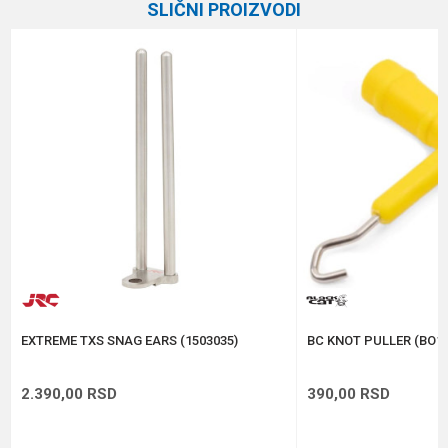
SLIČNI PROIZVODI
Brend
Elegance Feeder Pro
Email
Poruka
Anti-spam zaštita - izračunajte koliko je 6 - 1 :
POŠALJI
EXTREME TXS SNAG EARS (1503035)
BC KNOT PULLER (BO10
2.390,00
RSD
390,00
RSD