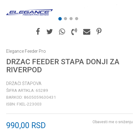
1
2
3
4
Elegance Feeder Pro
DRZAC FEEDER STAPA DONJI ZA
RIVERPOD
DRŽAČI ŠTAPOVA
ŠIFRA ARTIKLA:
65289
BARKOD:
8605059630431
ISBN:
FXEL-223003
Obavesti me o sniženju
990,00
RSD