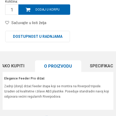
Količina:
DODAJ U KORPU
Sačuvajte u listi želja
DOSTUPNOST U RADNJAMA
KAKO KUPITI
SPECIFIKACI
O PROIZVODU
Elegance Feeder Pro držač
Zadnji (donji) držač feeder štapa koji se montira na Riverpod tripode.
Izrađen od kvalitetne i žilave ABS plastike. Poseduje standradni navoj koji
odgovara većini regularnih Riverpodova.
Karakteristika
Vrednost
Ime/Nadimak
Kategorija
Držači štapova