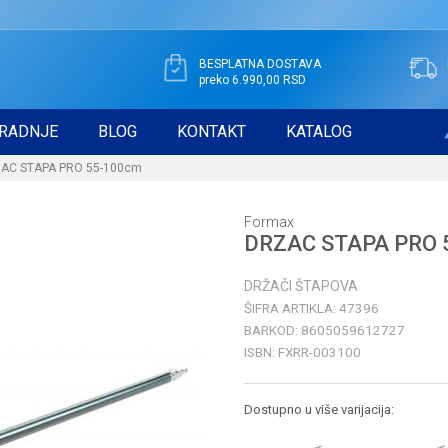
BESPLATNA DOSTAVA
preko 6.990,00 RSD
RADNJE
BLOG
KONTAKT
KATALOG
AC STAPA PRO 55-100cm
Formax
DRZAC STAPA PRO 
DRŽAČI ŠTAPOVA
ŠIFRA ARTIKLA:
47396
BARKOD:
8605059612727
ISBN:
FXRR-003100
Dostupno u više varijacija: