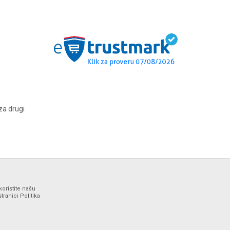
za drugi
koristite našu
ranici Politika