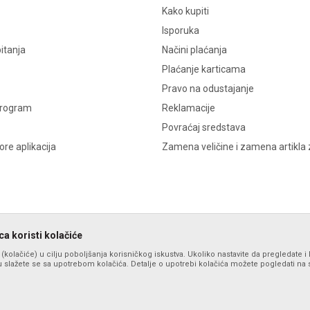
Kako kupiti
Isporuka
itanja
Načini plaćanja
Plaćanje karticama
Pravo na odustajanje
program
Reklamacije
Povraćaj sredstava
re aplikacija
Zamena veličine i zamena artikla 
a koristi kolačiće
s (kolačiće) u cilju poboljšanja korisničkog iskustva. Ukoliko nastavite da pregledate i 
 slažete se sa upotrebom kolačića. Detalje o upotrebi kolačića možete pogledati na st