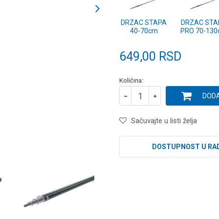
DRZAC STAPA
DRZAC STA
40-70cm
PRO 70-13
649,00
RSD
Količina:
DODA
Sačuvajte u listi želja
DOSTUPNOST U RA