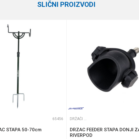
SLIČNI PROIZVODI
e koliko je 6 - 1 :
65456
DRŽAČI ŠTAPOVA
ZAC STAPA 50-70cm
DRZAC FEEDER STAPA DONJI Z
RIVERPOD