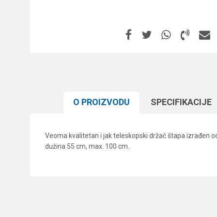
O PROIZVODU
SPECIFIKACIJЕ
Veoma kvalitetan i jak teleskopski držač štapa izrađen o
dužina 55 cm, max. 100 cm.
Karakteristika
Ime/Nadimak
Kategorija
Brend
Poruka