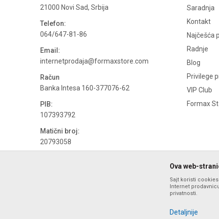
21000 Novi Sad, Srbija
Saradnja
Kontakt
Telefon:
064/647-81-86
Najčešća p
Radnje
Email:
internetprodaja@formaxstore.com
Blog
Privilege 
Račun
Banka Intesa 160-377076-62
VIP Club
Formax Sto
PIB:
107393792
Matični broj:
20793058
PDV broj
Ova web-stranic
694500884
Sajt koristi cookie
Internet prodavnicu
privatnosti.
Detaljnije