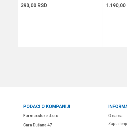
390,00
RSD
1.190,00
DODAJ U KORPU
PODACI O KOMPANIJI
INFORM
Formaxstore d.o.o
O nama
Zaposlenj
Cara Dušana 47