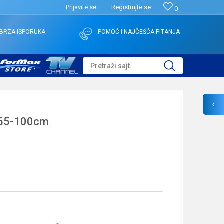
Prijavite se
Registrujte se
0
BRZA ISPORUKA
POMOĆ I NAJČEŠĆA PITANJA
Pretraži sajt
55-100cm