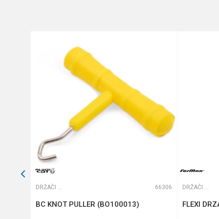
Anti-spam zaštita - izračunajt
POŠALJI
59926
DRŽAČI ŠTAPOVA
66306
DRŽAČI ŠTAPOVA
0.85m
BC KNOT PULLER (BO100013)
FLEXI DR