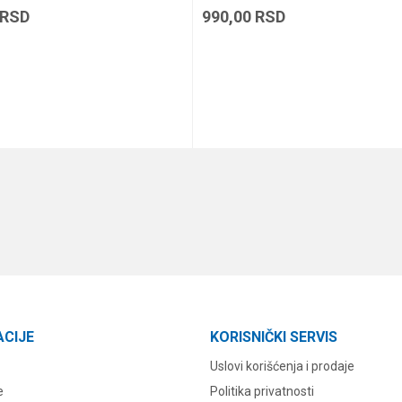
RSD
990,00
RSD
DODAJ U KORPU
DODAJ U KORPU
ACIJE
KORISNIČKI SERVIS
Uslovi korišćenja i prodaje
e
Politika privatnosti