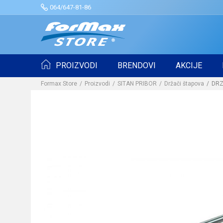
064/647-81-86
PROIZVODI
BRENDOVI
AKCIJE
Formax Store
Proizvodi
SITAN PRIBOR
Držači štapova
DRZ