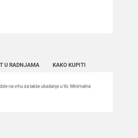
T U RADNJAMA
KAKO KUPITI
dole na vrhu za lakše ubadanje u tlo. Minimalna