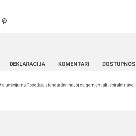
DEKLARACIJA
KOMENTARI
DOSTUPNOS
d aluminijuma.Poseduje standardan navoj na gornjem ali i spiralni navoj 
Vrednost
Email
Držači štapova
Formax