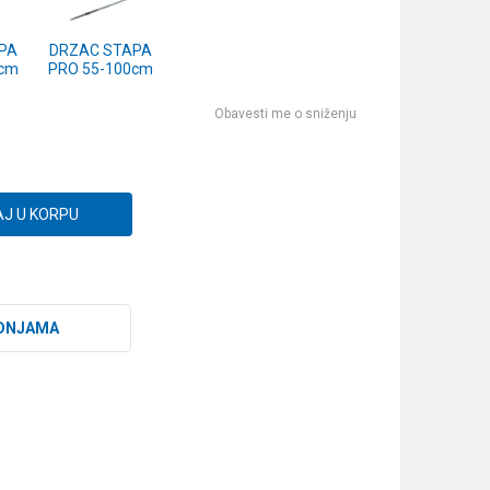
PA
DRZAC STAPA
0cm
PRO 55-100cm
Obavesti me o sniženju
J U KORPU
DNJAMA