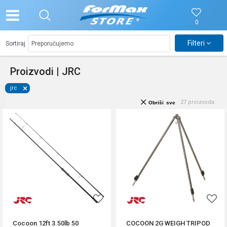
0
Filteri
Sortiraj
Proizvodi | JRC
jrc
27
proizvoda
Obriši sve
Cocoon 12ft 3.50lb 50
COCOON 2G WEIGH TRIPOD