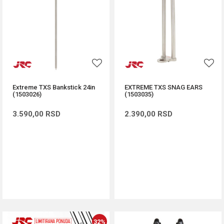
Extreme TXS Bankstick 24in
EXTREME TXS SNAG EARS
(1503026)
(1503035)
3.590,00
RSD
2.390,00
RSD
DODAJ U KORPU
DODAJ U KORPU
32
%