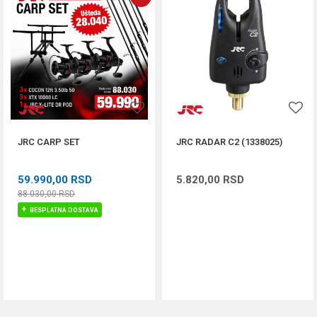
JRC CARP SET
JRC RADAR C2 (1338025)
59.990,00
RSD
5.820,00
RSD
88.030,00
RSD
BESPLATNA DOSTAVA
DODAJ U KORPU
DODAJ U KORPU