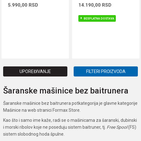
5.990,00
RSD
14.190,00
RSD
BESPLATNA DOSTAVA
DODAJ U KORPU
DODAJ U KORPU
UPOREĐIVANJE
FILTERI PROIZVODA
Šaranske mašinice bez baitrunera
Šaranske mašinice bez baitrunera potkategorija je glavne kategorije
Mašinice na web stranici Formax Store.
Kao što i samo ime kaže, radi se o mašinicama za šaranski, dubinski
i morski ribolov koje ne poseduju sistem baitruner, tj.
Free Spool
(FS)
sistem slobodnog hoda špulne.