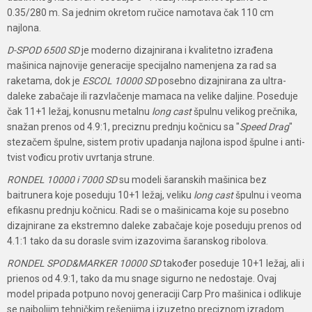
0.35/280 m. Sa jednim okretom ručice namotava čak 110 cm
najlona.
D-SPOD 6500 SD
je moderno dizajnirana i kvalitetno izrađena
mašinica najnovije generacije specijalno namenjena za rad sa
raketama, dok je
ESCOL 10000 SD
posebno dizajnirana za ultra-
daleke zabačaje ili razvlačenje mamaca na velike daljine. Poseduje
čak 11+1 ležaj, konusnu metalnu
long cast
špulnu velikog prečnika,
snažan prenos od 4.9:1, preciznu prednju kočnicu sa "
Speed Drag
"
stezačem špulne, sistem protiv upadanja najlona ispod špulne i anti-
tvist vođicu protiv uvrtanja strune.
RONDEL 10000 i 7000 SD
su modeli šaranskih mašinica bez
baitrunera koje poseduju 10+1 ležaj, veliku
long cast
špulnu i veoma
efikasnu prednju kočnicu. Radi se o mašinicama koje su posebno
dizajnirane za ekstremno daleke zabačaje koje poseduju prenos od
4.1:1 tako da su dorasle svim izazovima šaranskog ribolova.
RONDEL SPOD&MARKER 10000 SD
također poseduje 10+1 ležaj, ali i
prienos od 4.9:1, tako da mu snage sigurno ne nedostaje. Ovaj
model pripada potpuno novoj generaciji Carp Pro mašinica i odlikuje
se najboljim tehničkim rešenjima i izuzetno preciznom izradom.