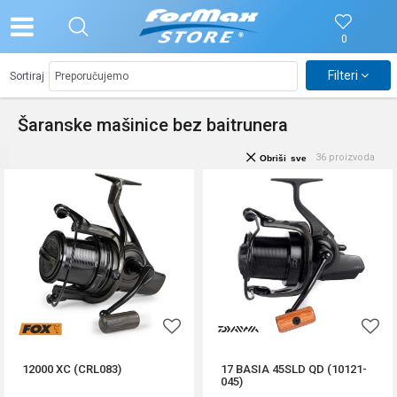
0
Filteri
Sortiraj
Šaranske mašinice bez baitrunera
36
proizvoda
Obriši sve
12000 XC (CRL083)
17 BASIA 45SLD QD (10121-
045)