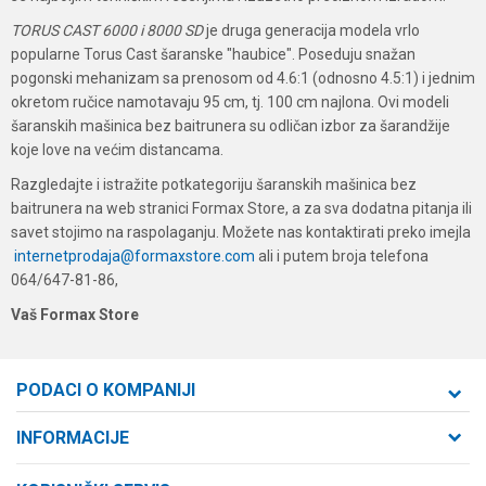
TORUS CAST 6000 i 8000 SD
je druga generacija modela vrlo
popularne Torus Cast šaranske "haubice". Poseduju snažan
pogonski mehanizam sa prenosom od 4.6:1 (odnosno 4.5:1) i jednim
okretom ručice namotavaju 95 cm, tj. 100 cm najlona. Ovi modeli
šaranskih mašinica bez baitrunera su odličan izbor za šarandžije
koje love na većim distancama.
Razgledajte i istražite potkategoriju šaranskih mašinica bez
baitrunera na web stranici Formax Store, a za sva dodatna pitanja ili
savet stojimo na raspolaganju. Možete nas kontaktirati preko imejla
internetprodaja@formaxstore.com
ali i putem broja telefona
064/647-81-86,
Vaš Formax Store
PODACI O KOMPANIJI
Formaxstore d.o.o
INFORMACIJE
O nama
Cara Dušana 47