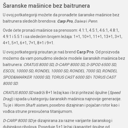
Šaranske mašinice bez baitrunera
U ovoj potkategoriji možete da pronađete šaranske mašinice bez
baitrunera sledećih brendova:
Carp Pro
, Daiwa
i
Penn
.
Ovde ćete pronaći mašinice sa prenosom: 4.1:1, 4.5:1, 4.6:1, 4.8:1,
4.9:1 i 5.5:1 i sa sledećim brojem ležaja: 1+1, 10+1, 11+1, 13+1, 3+1,
4+1, 5+1, 6+1, 7+1, 8+1 i 9+1.
U ovoj potkategoriji prisutan je naš brend
Carp Pro
. Od proizvoda
možemo da vam ponudimo sledeće modele šaranskih mašinica bez
baitrunera:
CRATUS 8000 SD, D-CARP 8000 SD, D-SPOD 6500 SD,
ESCOL 10000 SD, RONDEL 10000 SD, RONDEL 7000 SD, RONDEL
SPOD&MARKER 10000 SD, TORUS CAST 6000 SD
i
TORUS CAST
8000 SD
.
CRATUS 8000 SD
sadrži 8+1 ležaj kao i brzi pritezač špulne (
Speed
Drag
) i spada u kategoriju šaranskih mašinica najnovije generacije.
Tu je i
Worm Shaft sistem
, posebno dizajniran i pojačan rotor kao i
vođica strune presvučena titanijumom.
D-CARP 8000 SD
je dizajnirana za razne varijante šaranskog i
dubinskog ribolova. Poseduje 5+1 ležaj i kapacitet špulne od