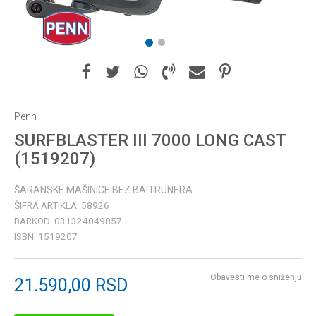
1
2
Penn
SURFBLASTER III 7000 LONG CAST
(1519207)
ŠARANSKE MAŠINICE BEZ BAITRUNERA
ŠIFRA ARTIKLA:
58926
BARKOD:
031324049857
ISBN:
1519207
Obavesti me o sniženju
21.590,00
RSD