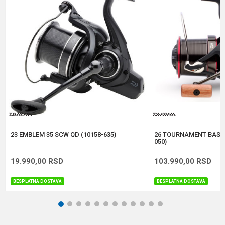
Veličina
7000
Poruka
Brend
Penn
Kapacitet
0.23/300 m
Težina
665 g
Anti-spam zaštita - izračunajte koliko je 9 - 4 :
POŠALJI
23 EMBLEM 35 SCW QD (10158-635)
26 TOURNAMENT BASIA
050)
19.990,00
RSD
103.990,00
RSD
BESPLATNA DOSTAVA
BESPLATNA DOSTAVA
1
2
3
4
5
6
7
8
9
10
11
12