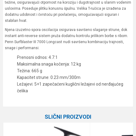
težine, osiguravajući otpornost na koroziju i dugotrajnost u slanim vodenim
uslovima. Poseduje plitku konusnu špulnu. Velika T-ručica je izrađena za
dodatnu udobnost i čvrstoću pri povlačenju, omogućavajući siguran i
stabilan hvat.
Njena izuzetno spora oscilacija osigurava savršeno slaganje strune, dok
instant anti-reverse sistem pruža dodatnu kontrolu prilikom borbe s ribom.
Penn Surfblaster III 7000 Longcast nudi savršenu kombinaciju trajnosti,
snage i performansi.
Prenosni odnos: 4.7:1
Maksimalna snaga kočenja: 12 kg
Težina: 665 g
Kapacitet strune: 0.23 mm/300m
Ležajevi: 5+1 zapečaćeni kuglični ležajevi od nerđajućeg
čelika
Karakteristika
Vrednost
Ime/Nadimak
Kategorija
Šaranske mašinice bez baitrunera
SLIČNI PROIZVODI
Prenos
4.7:1
Email
Broj ležaja
5+1