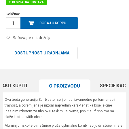
BESPLATNA DOSTAVA
Količina:
DODAJ U KORPU
Sačuvajte u listi želja
DOSTUPNOST U RADNJAMA
KAKO KUPITI
SPECIFIKACI
O PROIZVODU
Ova treća generacija Surfblaster serije nudi izvanredne performanse i
trajnost, a opremljena je nizom naprednih karakteristika koje je čine
idealnim izborom za ribolov u teškim uslovima, poput surf ribolova sa
plaže ili stenovitih obala.
Aluminijumsko telo mašinice pruža optimalnu kombinaciju čvrstoće i male