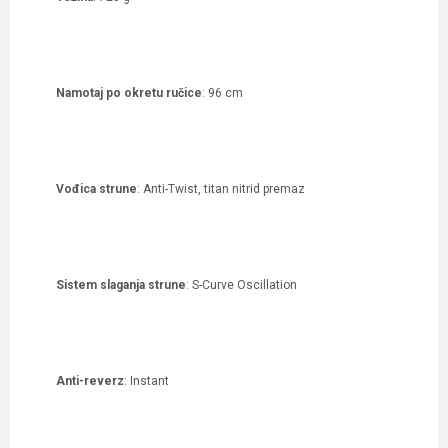
Namotaj po okretu ručice
: 96 cm
Vođica strune
: Anti-Twist, titan nitrid premaz
Sistem slaganja strune
: S-Curve Oscillation
Anti-reverz
: Instant