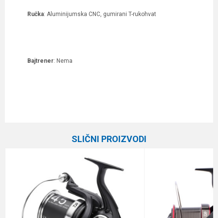
Ručka
: Aluminijumska CNC, gumirani T-rukohvat
Bajtrener
: Nema
Karakteristika
Vrednost
Ime/Nadimak
Kategorija
Šaranske mašinice bez baitrunera
SLIČNI PROIZVODI
Prenos
4.5:1
Email
Broj ležaja
4+1
Veličina
7000
Poruka
Brend
Carp Pro