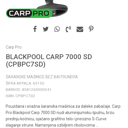
Carp Pro
BLACKPOOL CARP 7000 SD
(CPBPC7SD)
ŠARANSKE MAŠINICE BEZ BAITRUNERA
ŠIFRA ARTIKLA:
65150
BARKOD:
8581260000341
ISBN:
CPBPC7SD
Pouzdana i snažna šaranska mašinica za daleke zabačaje. Carp
Pro Blackpool Carp 7000 SD nudi aluminijumsku špulnu, brzu
prednju kočnicu, ojačano grafitno telo i precizno S-Curve
slaganje strune. Namenjena ozbiljnim ribolovcima
...