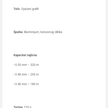
Telo
: Ojačani grafit
Špulna
: Aluminijum, konusnog oblika
Kapacitet najlona
:
• 0.35 mm – 320 m
• 0.40 mm – 250 m
• 0.45 mm – 180 m
Težina
: 720 g