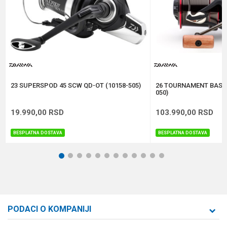
Kapacitet
0.35/320 m
Težina
720 g
Anti-spam zaštita - izračunajte koliko je 2 + 3 :
POŠALJI
23 SUPERSPOD 45 SCW QD-OT (10158-505)
26 TOURNAMENT BASIA
050)
19.990,00
RSD
103.990,00
RSD
BESPLATNA DOSTAVA
BESPLATNA DOSTAVA
1
2
3
4
5
6
7
8
9
10
11
12
PODACI O KOMPANIJI
Formaxstore d.o.o