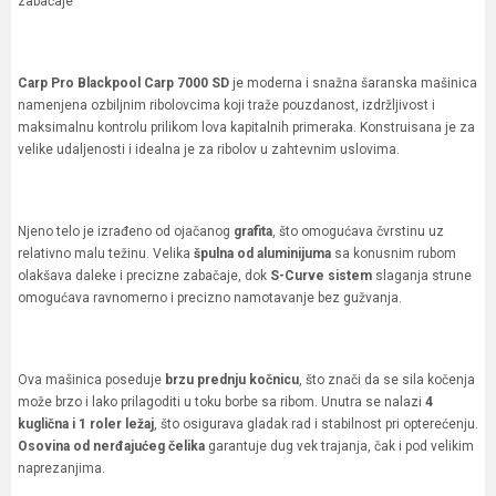
zabačaje
Carp Pro Blackpool Carp 7000 SD
je moderna i snažna šaranska mašinica
namenjena ozbiljnim ribolovcima koji traže pouzdanost, izdržljivost i
maksimalnu kontrolu prilikom lova kapitalnih primeraka. Konstruisana je za
velike udaljenosti i idealna je za ribolov u zahtevnim uslovima.
Njeno telo je izrađeno od ojačanog
grafita
, što omogućava čvrstinu uz
relativno malu težinu. Velika
špulna od aluminijuma
sa konusnim rubom
olakšava daleke i precizne zabačaje, dok
S-Curve sistem
slaganja strune
omogućava ravnomerno i precizno namotavanje bez gužvanja.
Ova mašinica poseduje
brzu prednju kočnicu
, što znači da se sila kočenja
može brzo i lako prilagoditi u toku borbe sa ribom. Unutra se nalazi
4
kuglična i 1 roler ležaj
, što osigurava gladak rad i stabilnost pri opterećenju.
Osovina od nerđajućeg čelika
garantuje dug vek trajanja, čak i pod velikim
naprezanjima.