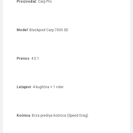
Proizvođač
: Carp Pro
Model
: Blackpool Carp 7000 SD
Prenos
: 4.5:1
Ležajevi
: 4 kuglična + 1 roler
Kočnica
: Brza prednja kočnica (Speed Drag)