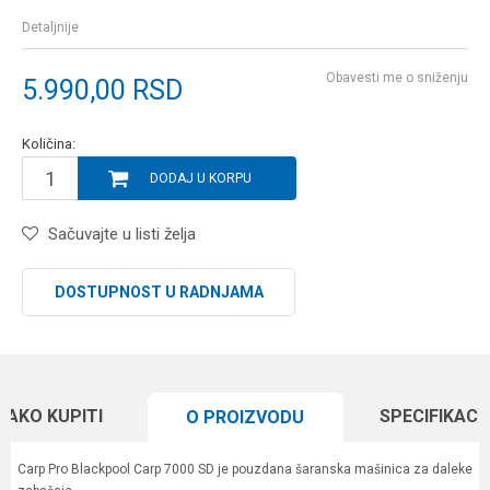
Detaljnije
Obavesti me o sniženju
5.990,00
RSD
Količina:
DODAJ U KORPU
Sačuvajte u listi želja
DOSTUPNOST U RADNJAMA
KAKO KUPITI
SPECIFIKACI
O PROIZVODU
Carp Pro Blackpool Carp 7000 SD je pouzdana šaranska mašinica za daleke