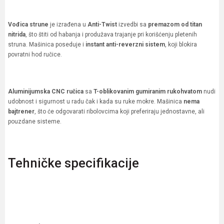
Vođica strune
je izrađena u
Anti-Twist
izvedbi sa
premazom od titan
nitrida
, što štiti od habanja i produžava trajanje pri korišćenju pletenih
struna. Mašinica poseduje i
instant anti-reverzni sistem
, koji blokira
povratni hod ručice.
Aluminijumska CNC ručica
sa
T-oblikovanim gumiranim rukohvatom
nudi
udobnost i sigurnost u radu čak i kada su ruke mokre. Mašinica
nema
bajtrener
, što će odgovarati ribolovcima koji preferiraju jednostavne, ali
pouzdane sisteme.
Tehničke specifikacije