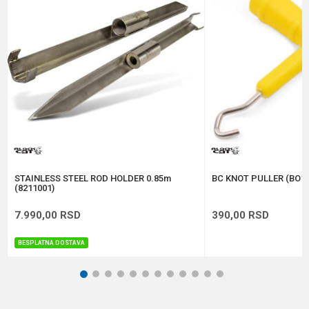
Poruka
Anti-spam zaštita - izračunajte koliko je 6 - 1 :
POŠALJI
STAINLESS STEEL ROD HOLDER 0.85m
BC KNOT PULLER (BO10
(8211001)
7.990,00
RSD
390,00
RSD
BESPLATNA DOSTAVA
1
2
3
4
5
6
7
8
9
10
11
12