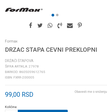
1
2
Formax
DRZAC STAPA CEVNI PREKLOPNI
DRŽAČI ŠTAPOVA
ŠIFRA ARTIKLA:
27978
BARKOD:
8605059612765
ISBN:
FXRR-200005
Obavesti me o sniženju
99,00
RSD
Količina: