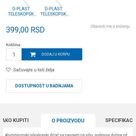
D-PLAST
D-PLAST
TELESKOPSKI
TELESKOPSKI
DRZAC SA
DRZAC SA
NAVOJEM
NAVOJEM
Obavesti me o sniženju
399,00
RSD
50+50cm
75+75cm
Količina:
DODAJ U KORPU
Sačuvajte u listi želja
DOSTUPNOST U RADNJAMA
KAKO KUPITI
SPECIFIKACI
O PROIZVODU
Aluminijumski teleskopski držač sa navojem na vrhu, podesive dužine od