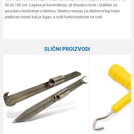
50 do 100 cm. Lagane je konstrukcije, ali dovoljno čvrst i stabilan za
pouzdano korišćenje u ribolovu. Idealno rešenje za ribolovce koji traže
praktičan nosač koji je lagan, a nudi funkcionalnost na vodi.
Karakteristika
Vrednost
Ime/Nadimak
Kategorija
Držači štapova
SLIČNI PROIZVODI
Brend
D-plast
Email
Poruka
Anti-spam zaštita - izračunajte koliko je 9 - 4 :