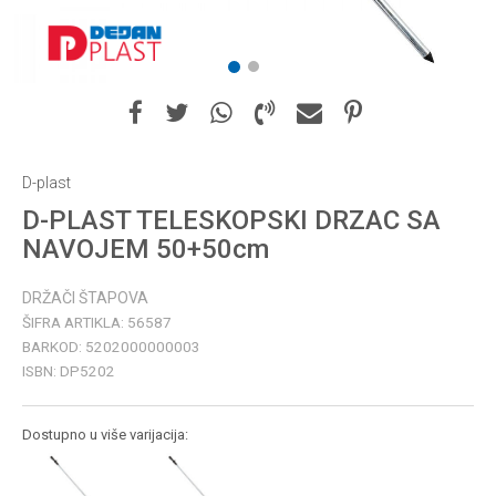
1
2
D-plast
D-PLAST TELESKOPSKI DRZAC SA
NAVOJEM 50+50cm
DRŽAČI ŠTAPOVA
ŠIFRA ARTIKLA:
56587
BARKOD:
5202000000003
ISBN:
DP5202
Dostupno u više varijacija: