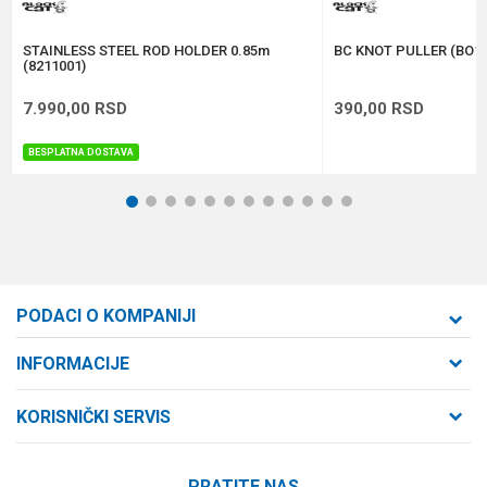
POŠALJI
STAINLESS STEEL ROD HOLDER 0.85m
BC KNOT PULLER (BO10
(8211001)
7.990,00
RSD
390,00
RSD
BESPLATNA DOSTAVA
1
2
3
4
5
6
7
8
9
10
11
12
PODACI O KOMPANIJI
Formaxstore d.o.o
INFORMACIJE
O nama
Cara Dušana 47
KORISNIČKI SERVIS
21000 Novi Sad, Srbija
Zaposlenje
Uslovi korišćenja i prodaje
Saradnja
Telefon:
PRATITE NAS